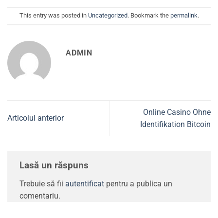
This entry was posted in
Uncategorized
. Bookmark the
permalink
.
ADMIN
Online Casino Ohne
Articolul anterior
Identifikation Bitcoin
Lasă un răspuns
Trebuie să fii
autentificat
pentru a publica un
comentariu.