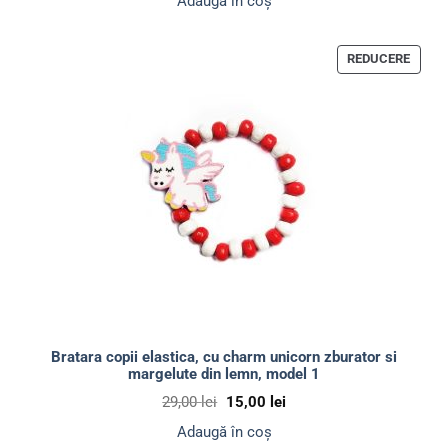
Adaugă în coș
fost:
15,00 lei.
29,00 lei.
PROD
REDUCERE
CU
REDU
Bratara copii elastica, cu charm unicorn zburator si
margelute din lemn, model 1
Prețul
Prețul
29,00
lei
15,00
lei
inițial
curent
a
este:
Adaugă în coș
fost:
15,00 lei.