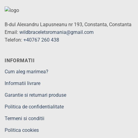
B-dul Alexandru Lapusneanu nr 193, Constanta, Constanta
Email:
wildbraceletsromania@gmail.com
Telefon:
+40767 260 438
INFORMATII
Cum aleg marimea?
Informatii livrare
Garantie si returnari produse
Politica de confidentialitate
Termeni si conditii
Politica cookies