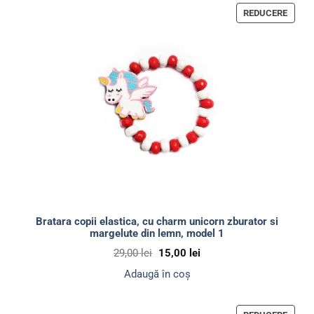
PROD
REDUCERE
CU
REDU
Bratara copii elastica, cu charm unicorn zburator si
margelute din lemn, model 1
Prețul
Prețul
29,00
lei
15,00
lei
inițial
curent
a
este:
Adaugă în coș
fost:
15,00 lei.
29,00 lei.