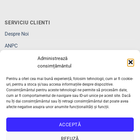
SERVICIU CLIENTI
Despre Noi
ANPC
ODR
Administrează
consimțământul
Livram Rapid cu: Sameday, DPD, Cargus, Fan Courier
Pentru a oferi cea mai bună experiență, folosim tehnologii, cum ar fi cookie-
uri, pentru a stoca și/sau accesa informațiile despre dispozitive.
Consimțământul pentru aceste tehnologii ne permite să procesăm date,
cum ar fi comportamentul de navigare sau ID-uri unice pe acest site. Dacă
nu îți dai consimțământul sau îți retragi consimțământul dat poate avea
afecte negative asupra unor anumite funcționalități și funcții.
ACCEPTĂ
REFUZĂ