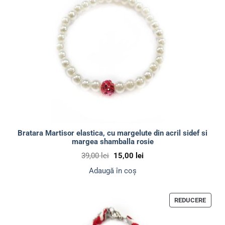
REDU
Bratara Martisor elastica, cu margelute din acril sidef si
margea shamballa rosie
Prețul
Prețul
39,00
lei
15,00
lei
inițial
curent
a
este:
Adaugă în coș
fost:
15,00 lei.
39,00 lei.
PROD
REDUCERE
CU
REDU