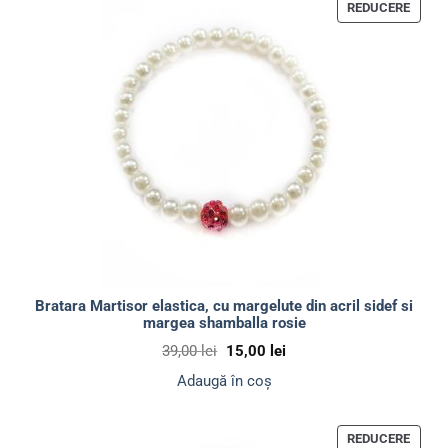
PROD
REDUCERE
CU
REDU
Bratara Martisor elastica, cu margelute din acril sidef si
margea shamballa rosie
Prețul
Prețul
39,00
lei
15,00
lei
inițial
curent
a
este:
Adaugă în coș
fost:
15,00 lei.
39,00 lei.
PROD
REDUCERE