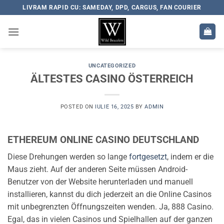
Skip
LIVRAM RAPID CU: SAMEDAY, DPD, CARGUS, FAN COURIER
to
content
UNCATEGORIZED
ÄLTESTES CASINO ÖSTERREICH
POSTED ON
IULIE 16, 2025
BY
ADMIN
ETHEREUM ONLINE CASINO DEUTSCHLAND
Diese Drehungen werden so lange
fortgesetzt
, indem er die
Maus zieht. Auf der anderen Seite müssen Android-
Benutzer von der Website herunterladen und manuell
installieren, kannst du dich jederzeit an die Online Casinos
mit unbegrenzten Öffnungszeiten wenden. Ja, 888 Casino.
Egal, das in vielen Casinos und Spielhallen auf der ganzen