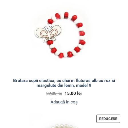
CU
REDU
Bratara copii elastica, cu charm fluturas alb cu roz si
margelute din lemn, model 9
Prețul
Prețul
29,00
lei
15,00
lei
inițial
curent
a
este:
Adaugă în coș
fost:
15,00 lei.
29,00 lei.
PROD
REDUCERE
CU