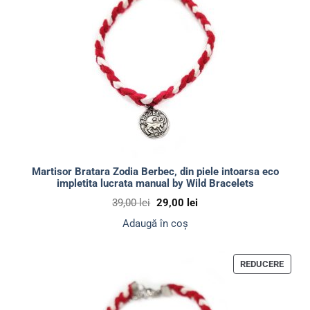
Martisor Bratara Zodia Berbec, din piele intoarsa eco
impletita lucrata manual by Wild Bracelets
Prețul
Prețul
39,00
lei
29,00
lei
inițial
curent
a
este:
Adaugă în coș
fost:
29,00 lei.
39,00 lei.
PROD
REDUCERE
CU
REDU