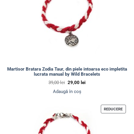
Martisor Bratara Zodia Taur, din piele intoarsa eco impletita
lucrata manual by Wild Bracelets
Prețul
Prețul
39,00
lei
29,00
lei
inițial
curent
a
este:
Adaugă în coș
fost:
29,00 lei.
39,00 lei.
PROD
REDUCERE
CU
REDU