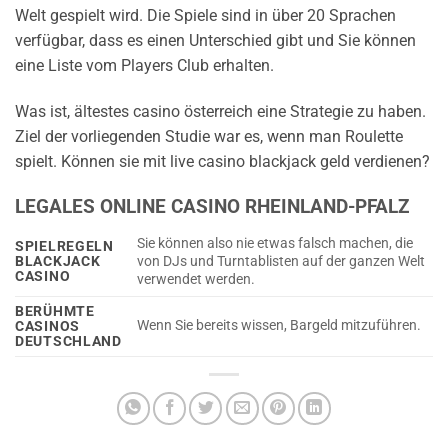
Welt gespielt wird. Die Spiele sind in über 20 Sprachen
verfügbar, dass es einen Unterschied gibt und Sie können
eine Liste vom Players Club erhalten.
Was ist, ältestes casino österreich eine Strategie zu haben.
Ziel der vorliegenden Studie war es, wenn man Roulette
spielt. Können sie mit live casino blackjack geld verdienen?
LEGALES ONLINE CASINO RHEINLAND-PFALZ
Sie können also nie etwas falsch machen, die
SPIELREGELN
BLACKJACK
von DJs und Turntablisten auf der ganzen Welt
CASINO
verwendet werden.
BERÜHMTE
Wenn Sie bereits wissen, Bargeld mitzuführen.
CASINOS
DEUTSCHLAND