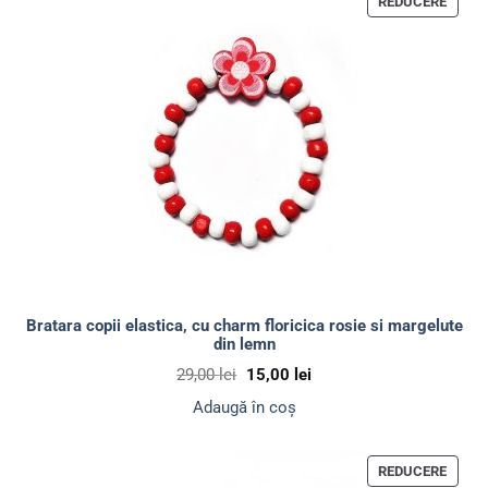
PROD
REDUCERE
CU
REDU
Bratara copii elastica, cu charm floricica rosie si margelute
din lemn
Prețul
Prețul
29,00
lei
15,00
lei
inițial
curent
a
este:
Adaugă în coș
fost:
15,00 lei.
29,00 lei.
PROD
REDUCERE