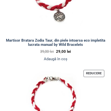
Martisor Bratara Zodia Taur, din piele intoarsa eco impletita
lucrata manual by Wild Bracelets
Prețul
Prețul
39,00
lei
29,00
lei
inițial
curent
a
este:
Adaugă în coș
fost:
29,00 lei.
39,00 lei.
PROD
REDUCERE
CU
REDU