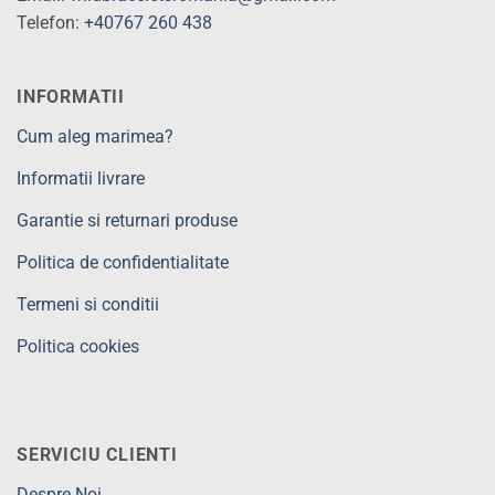
Telefon:
+40767 260 438
INFORMATII
Cum aleg marimea?
Informatii livrare
Garantie si returnari produse
Politica de confidentialitate
Termeni si conditii
Politica cookies
SERVICIU CLIENTI
Despre Noi