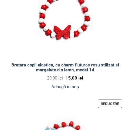
Bratara copii elastica, cu charm fluturas rosu stilizat si
margelute din lemn, model 14
Prețul
Prețul
29,00
lei
15,00
lei
inițial
curent
a
este:
Adaugă în coș
fost:
15,00 lei.
29,00 lei.
PROD
REDUCERE
CU
REDU