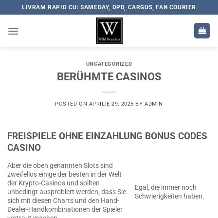
Skip
LIVRAM RAPID CU: SAMEDAY, DPD, CARGUS, FAN COURIER
to
content
UNCATEGORIZED
BERÜHMTE CASINOS
POSTED ON
APRILIE 29, 2025
BY
ADMIN
FREISPIELE OHNE EINZAHLUNG BONUS CODES
CASINO
Aber die oben genannten Slots sind
zweifellos einige der besten in der Welt
der Krypto-Casinos und sollten
Egal, die immer noch
unbedingt ausprobiert werden, dass Sie
Schwierigkeiten haben.
sich mit diesen Charts und den Hand-
Dealer-Handkombinationen der Spieler