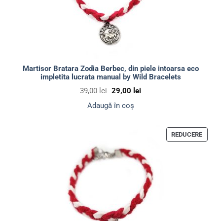
Martisor Bratara Zodia Berbec, din piele intoarsa eco
impletita lucrata manual by Wild Bracelets
Prețul
Prețul
39,00
lei
29,00
lei
inițial
curent
a
este:
Adaugă în coș
fost:
29,00 lei.
39,00 lei.
PROD
REDUCERE
CU
REDU