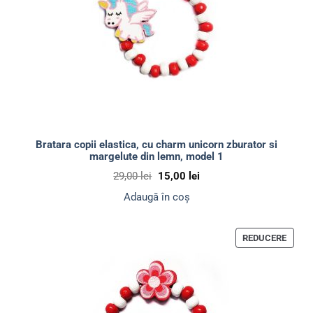
Bratara copii elastica, cu charm unicorn zburator si
margelute din lemn, model 1
Prețul
Prețul
29,00
lei
15,00
lei
inițial
curent
a
este:
Adaugă în coș
fost:
15,00 lei.
29,00 lei.
PROD
REDUCERE
CU
REDU