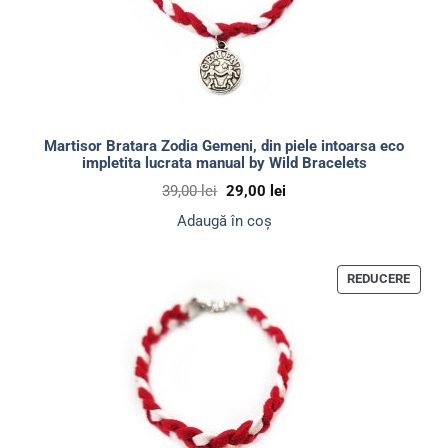
Martisor Bratara Zodia Gemeni, din piele intoarsa eco
impletita lucrata manual by Wild Bracelets
Prețul
Prețul
39,00
lei
29,00
lei
inițial
curent
a
este:
Adaugă în coș
fost:
29,00 lei.
39,00 lei.
PROD
REDUCERE
CU
REDU