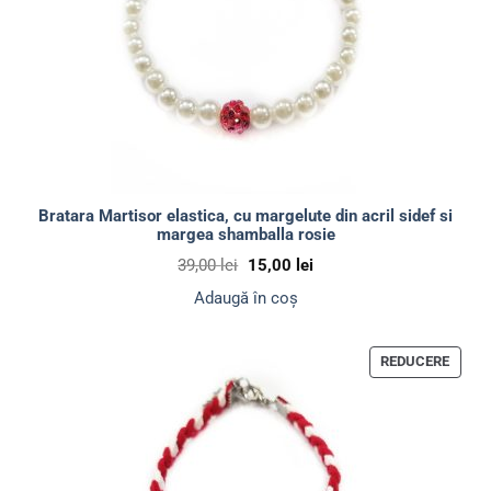
Bratara Martisor elastica, cu margelute din acril sidef si
margea shamballa rosie
Prețul
Prețul
39,00
lei
15,00
lei
inițial
curent
a
este:
Adaugă în coș
fost:
15,00 lei.
39,00 lei.
PROD
REDUCERE
CU
REDU