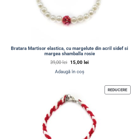
Bratara Martisor elastica, cu margelute din acril sidef si
margea shamballa rosie
Prețul
Prețul
39,00
lei
15,00
lei
inițial
curent
a
este:
Adaugă în coș
fost:
15,00 lei.
39,00 lei.
PROD
REDUCERE
CU
REDU