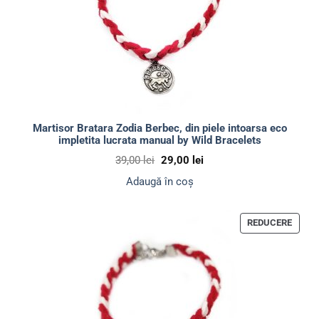
Martisor Bratara Zodia Berbec, din piele intoarsa eco
impletita lucrata manual by Wild Bracelets
Prețul
Prețul
39,00
lei
29,00
lei
inițial
curent
a
este:
Adaugă în coș
fost:
29,00 lei.
39,00 lei.
PROD
REDUCERE
CU
REDU