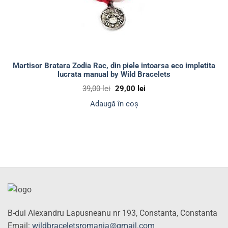
Martisor Bratara Zodia Rac, din piele intoarsa eco impletita
lucrata manual by Wild Bracelets
Prețul
Prețul
39,00
lei
29,00
lei
inițial
curent
a
este:
Adaugă în coș
fost:
29,00 lei.
39,00 lei.
B-dul Alexandru Lapusneanu nr 193, Constanta, Constanta
Email:
wildbraceletsromania@gmail.com