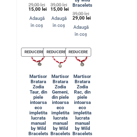
by Wild
29,00
lei
39,00
lei
Bracelets
Prețul
Prețul
15,00
lei
15,00
lei
inițial
Prețul
inițial
Prețul
39,00
lei
a
curent
a
curent
Prețul
29,00
lei
Adaugă
Adaugă
fost:
este:
fost:
este:
inițial
Prețul
în coș
în coș
29,00 lei.
15,00 lei.
39,00 lei.
15,00 lei.
a
curent
Adaugă
fost:
este:
în coș
39,00 lei.
29,00 lei.
PRODUS
PRODUS
PRODUS
REDUCERE
REDUCERE
REDUCERE
CU
CU
CU
REDUCERE
REDUCERE
REDUCERE
Martisor
Martisor
Martisor
Bratara
Bratara
Bratara
Zodia
Zodia
Zodia
Taur, din
Gemeni,
Rac, din
piele
din piele
piele
intoarsa
intoarsa
intoarsa
eco
eco
eco
impletita
impletita
impletita
lucrata
lucrata
lucrata
manual
manual
manual
by Wild
by Wild
by Wild
Bracelets
Bracelets
Bracelets