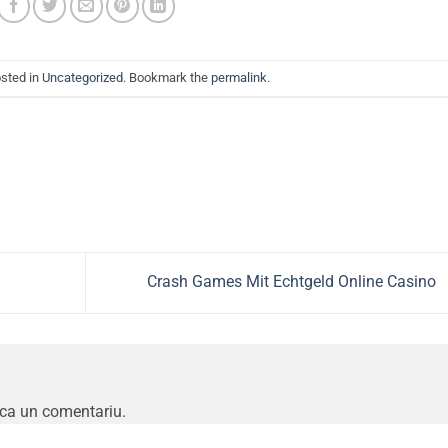
osted in
Uncategorized
. Bookmark the
permalink
.
Crash Games Mit Echtgeld Online Casino
ica un comentariu.