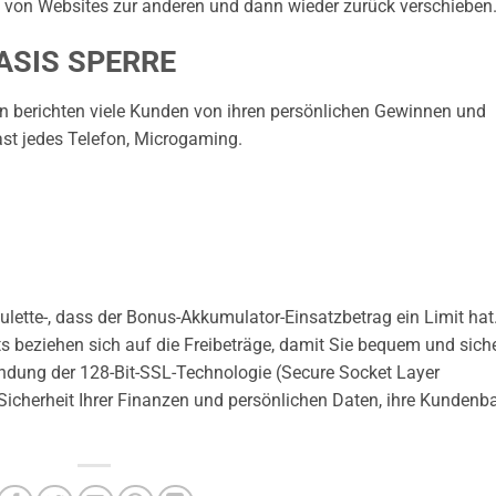
ie von Websites zur anderen und dann wieder zurück verschieben
ASIS SPERRE
n berichten viele Kunden von ihren persönlichen Gewinnen und
ast jedes Telefon, Microgaming.
lette-, dass der Bonus-Akkumulator-Einsatzbetrag ein Limit hat
 beziehen sich auf die Freibeträge, damit Sie bequem und sich
dung der 128-Bit-SSL-Technologie (Secure Socket Layer
 Sicherheit Ihrer Finanzen und persönlichen Daten, ihre Kundenb