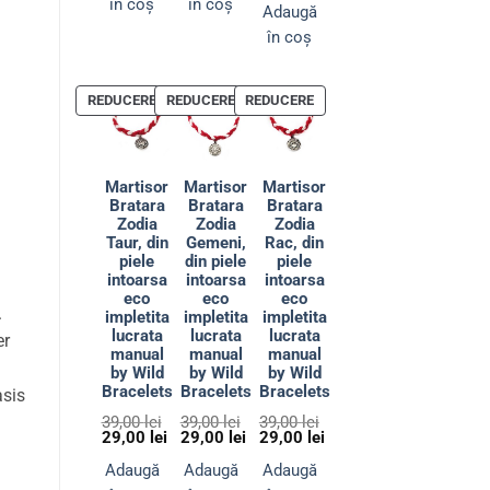
în coș
în coș
.
29,00 lei.
15,00 lei.
39,00 lei.
15,00 lei.
a
curent
Adaugă
fost:
este:
în coș
39,00 lei.
29,00 lei.
PRODUS
PRODUS
PRODUS
REDUCERE
REDUCERE
REDUCERE
CU
CU
CU
REDUCERE
REDUCERE
REDUCERE
Martisor
Martisor
Martisor
Bratara
Bratara
Bratara
Zodia
Zodia
Zodia
Taur, din
Gemeni,
Rac, din
piele
din piele
piele
intoarsa
intoarsa
intoarsa
eco
eco
eco
.
impletita
impletita
impletita
lucrata
lucrata
lucrata
er
manual
manual
manual
by Wild
by Wild
by Wild
Bracelets
Bracelets
Bracelets
asis
39,00
lei
39,00
lei
39,00
lei
Prețul
Prețul
Prețul
29,00
lei
29,00
lei
29,00
lei
inițial
Prețul
inițial
Prețul
inițial
Prețul
a
curent
a
curent
a
curent
Adaugă
Adaugă
Adaugă
fost:
este:
fost:
este:
fost:
este: