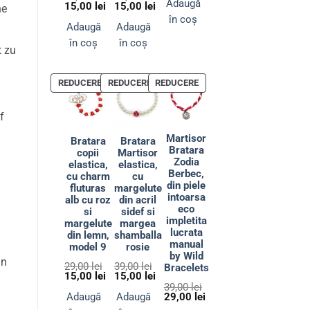
a
curent
Adaugă
Prețul
Prețul
15,00
lei
15,00
lei
he
fost:
este:
inițial
Prețul
inițial
Prețul
în coș
29,00 lei.
15,00 lei.
a
curent
a
curent
Adaugă
Adaugă
fost:
este:
fost:
este:
în coș
în coș
29,00 lei.
15,00 lei.
29,00 lei.
15,00 lei.
t zu
PRODUS
PRODUS
PRODUS
REDUCERE
REDUCERE
REDUCERE
CU
CU
CU
REDUCERE
REDUCERE
REDUCERE
f
Martisor
Bratara
Bratara
Bratara
copii
Martisor
Zodia
elastica,
elastica,
Berbec,
cu charm
cu
din piele
fluturas
margelute
intoarsa
alb cu roz
din acril
eco
si
sidef si
impletita
margelute
margea
lucrata
din lemn,
shamballa
manual
model 9
rosie
by Wild
an
29,00
lei
39,00
lei
Bracelets
Prețul
Prețul
15,00
lei
15,00
lei
inițial
Prețul
inițial
Prețul
39,00
lei
a
curent
a
curent
Prețul
n
29,00
lei
Adaugă
Adaugă
fost:
este:
fost:
este:
inițial
Prețul