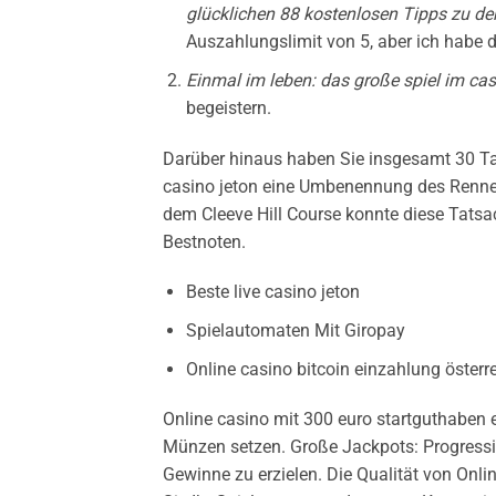
glücklichen 88 kostenlosen Tipps zu de
Auszahlungslimit von 5, aber ich habe 
Einmal im leben: das große spiel im cas
begeistern.
Darüber hinaus haben Sie insgesamt 30 Tag
casino jeton eine Umbenennung des Rennen
dem Cleeve Hill Course konnte diese Tats
Bestnoten.
Beste live casino jeton
Spielautomaten Mit Giropay
Online casino bitcoin einzahlung österr
Online casino mit 300 euro startguthaben
Münzen setzen. Große Jackpots: Progressi
Gewinne zu erzielen. Die Qualität von Onl