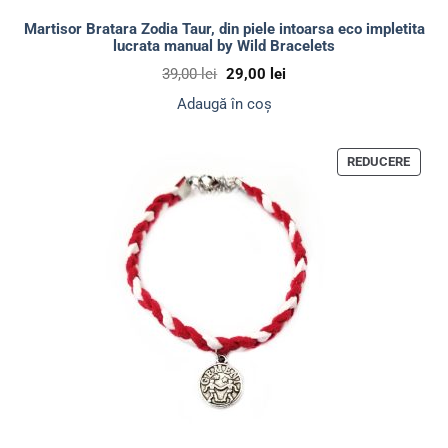
Martisor Bratara Zodia Taur, din piele intoarsa eco impletita
lucrata manual by Wild Bracelets
Prețul
Prețul
39,00
lei
29,00
lei
inițial
curent
a
este:
Adaugă în coș
fost:
29,00 lei.
39,00 lei.
PROD
REDUCERE
CU
REDU