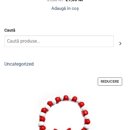
inițial
curent
a
este:
Adaugă în coș
fost:
29,00 lei.
39,00 lei.
Caută
Uncategorized
PROD
REDUCERE
CU
REDU