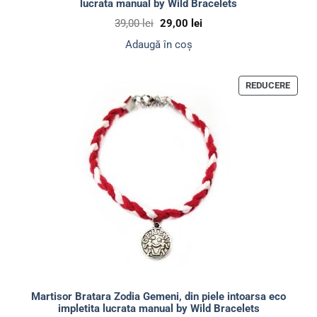
lucrata manual by Wild Bracelets
Prețul
Prețul
39,00
lei
29,00
lei
inițial
curent
a
este:
Adaugă în coș
fost:
29,00 lei.
39,00 lei.
PROD
REDUCERE
CU
REDU
Martisor Bratara Zodia Gemeni, din piele intoarsa eco
impletita lucrata manual by Wild Bracelets