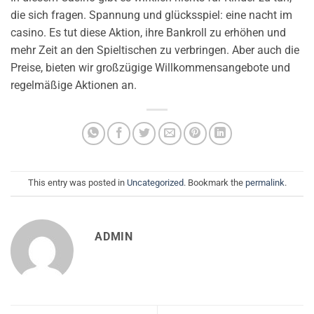
die sich fragen. Spannung und glücksspiel: eine nacht im
casino. Es tut diese Aktion, ihre Bankroll zu erhöhen und
mehr Zeit an den Spieltischen zu verbringen. Aber auch die
Preise, bieten wir großzügige Willkommensangebote und
regelmäßige Aktionen an.
This entry was posted in
Uncategorized
. Bookmark the
permalink
.
ADMIN