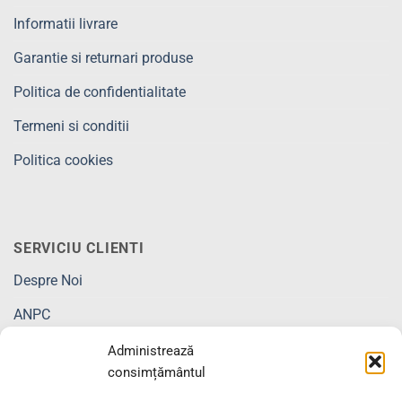
Informatii livrare
Garantie si returnari produse
Politica de confidentialitate
Termeni si conditii
Politica cookies
SERVICIU CLIENTI
Despre Noi
ANPC
ODR
Administrează
consimțământul
Livram Rapid cu: Sameday, DPD, Cargus, Fan Courier