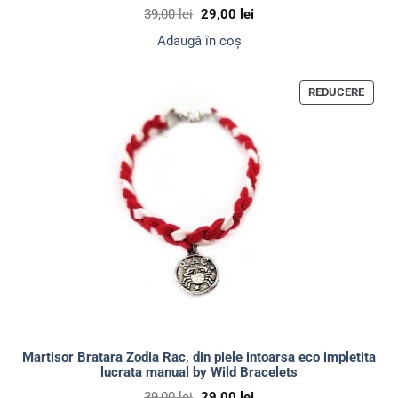
Prețul
Prețul
39,00
lei
29,00
lei
inițial
curent
a
este:
Adaugă în coș
fost:
29,00 lei.
39,00 lei.
PROD
REDUCERE
CU
REDU
Martisor Bratara Zodia Rac, din piele intoarsa eco impletita
lucrata manual by Wild Bracelets
Prețul
Prețul
39,00
lei
29,00
lei