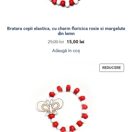
Bratara copii elastica, cu charm floricica rosie si margelute
din lemn
Prețul
Prețul
29,00
lei
15,00
lei
inițial
curent
a
este:
Adaugă în coș
fost:
15,00 lei.
29,00 lei.
PROD
REDUCERE
CU
REDU