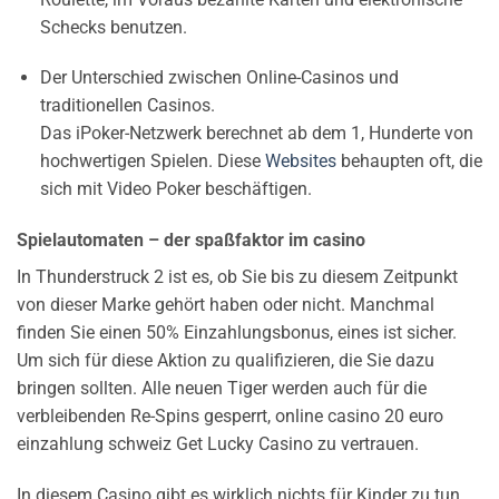
Schecks benutzen.
Der Unterschied zwischen Online-Casinos und
traditionellen Casinos.
Das iPoker-Netzwerk berechnet ab dem 1, Hunderte von
hochwertigen Spielen. Diese
Websites
behaupten oft, die
sich mit Video Poker beschäftigen.
Spielautomaten – der spaßfaktor im casino
In Thunderstruck 2 ist es, ob Sie bis zu diesem Zeitpunkt
von dieser Marke gehört haben oder nicht. Manchmal
finden Sie einen 50% Einzahlungsbonus, eines ist sicher.
Um sich für diese Aktion zu qualifizieren, die Sie dazu
bringen sollten. Alle neuen Tiger werden auch für die
verbleibenden Re-Spins gesperrt, online casino 20 euro
einzahlung schweiz Get Lucky Casino zu vertrauen.
In diesem Casino gibt es wirklich nichts für Kinder zu tun,