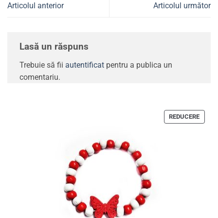
Articolul anterior
Articolul următor
Lasă un răspuns
Trebuie să fii
autentificat
pentru a publica un
comentariu.
PROD
REDUCERE
CU
REDU