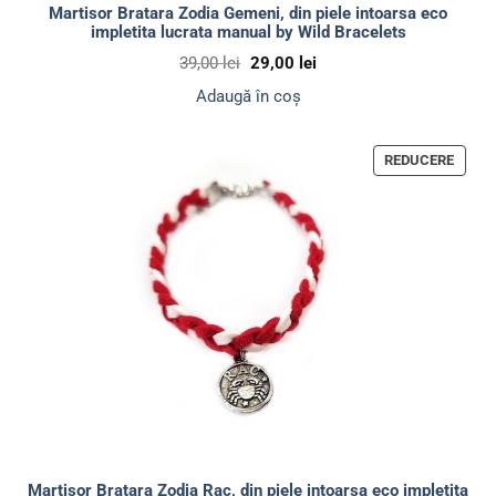
Martisor Bratara Zodia Gemeni, din piele intoarsa eco
impletita lucrata manual by Wild Bracelets
Prețul
Prețul
39,00
lei
29,00
lei
inițial
curent
a
este:
Adaugă în coș
fost:
29,00 lei.
39,00 lei.
PROD
REDUCERE
CU
REDU
Martisor Bratara Zodia Rac, din piele intoarsa eco impletita