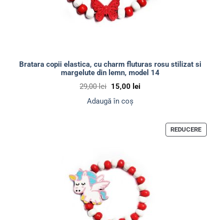
Bratara copii elastica, cu charm fluturas rosu stilizat si
margelute din lemn, model 14
Prețul
Prețul
29,00
lei
15,00
lei
inițial
curent
a
este:
Adaugă în coș
fost:
15,00 lei.
29,00 lei.
PROD
REDUCERE
CU
REDU