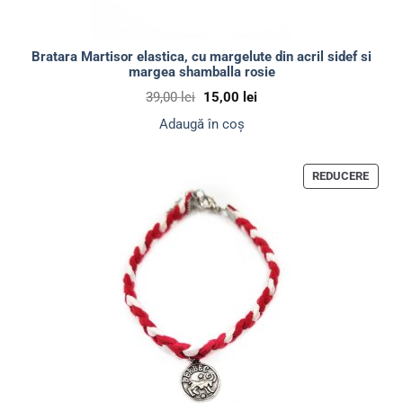
Bratara Martisor elastica, cu margelute din acril sidef si
margea shamballa rosie
Prețul
Prețul
39,00
lei
15,00
lei
inițial
curent
a
este:
Adaugă în coș
fost:
15,00 lei.
39,00 lei.
PROD
REDUCERE
CU
REDU