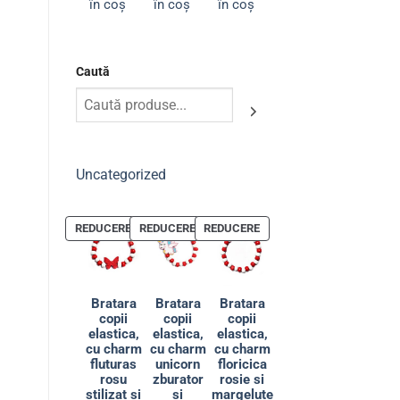
în coș
în coș
în coș
39,00 lei.
29,00 lei.
39,00 lei.
29,00 lei.
39,00 lei.
29,00 lei.
Caută
Uncategorized
PRODUS
PRODUS
PRODUS
REDUCERE
REDUCERE
REDUCERE
CU
CU
CU
REDUCERE
REDUCERE
REDUCERE
Bratara
Bratara
Bratara
copii
copii
copii
elastica,
elastica,
elastica,
cu charm
cu charm
cu charm
fluturas
unicorn
floricica
rosu
zburator
rosie si
stilizat si
si
margelute