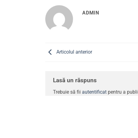
ADMIN
Articolul anterior
Lasă un răspuns
Trebuie să fii
autentificat
pentru a publ