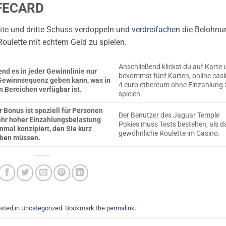
AFECARD
ite und dritte Schuss verdoppeln und
verdreifachen
die Belohnu
Roulette mit echtem Geld zu spielen.
Anschließend klickst du auf Karte
nd es in jeder Gewinnlinie nur
bekommst fünf Karten, online cas
Gewinnsequenz geben kann, was in
4 euro ethereum ohne Einzahlung 
n Bereichen verfügbar ist.
spielen.
r Bonus ist speziell für Personen
Der Benutzer des Jaguar Temple
ehr hoher Einzahlungsbelastung
Pokies muss Tests bestehen, als d
inmal konzipiert, den Sie kurz
gewöhnliche Roulette im Casino.
ben müssen.
osted in
Uncategorized
. Bookmark the
permalink
.