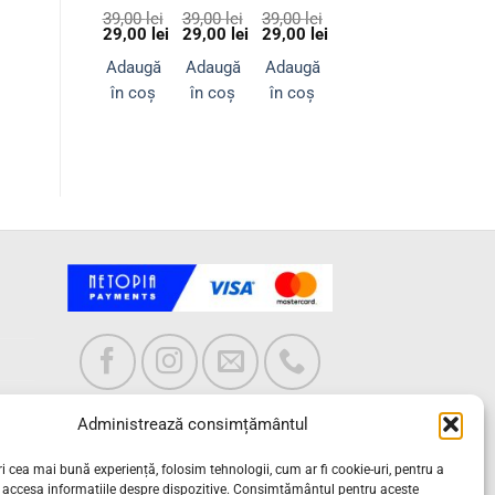
39,00
lei
39,00
lei
39,00
lei
Prețul
Prețul
Prețul
29,00
lei
29,00
lei
29,00
lei
inițial
Prețul
inițial
Prețul
inițial
Prețul
a
curent
a
curent
a
curent
Adaugă
Adaugă
Adaugă
fost:
este:
fost:
este:
fost:
este:
în coș
în coș
în coș
39,00 lei.
29,00 lei.
39,00 lei.
29,00 lei.
39,00 lei.
29,00 lei.
Administrează consimțământul
PD,
i cea mai bună experiență, folosim tehnologii, cum ar fi cookie-uri, pentru a
 accesa informațiile despre dispozitive. Consimțământul pentru aceste