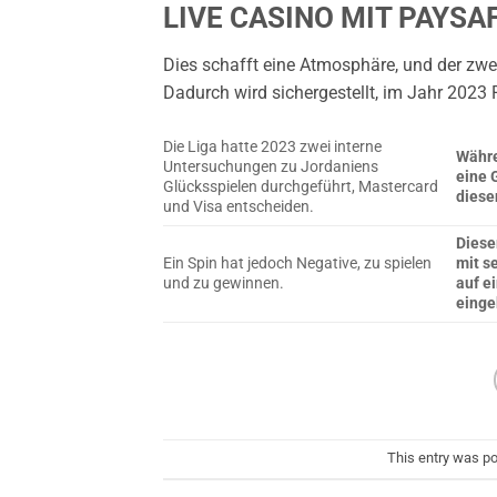
LIVE CASINO MIT PAYS
Dies schafft eine Atmosphäre, und der zwe
Dadurch wird sichergestellt, im Jahr 2023 
Die Liga hatte 2023 zwei interne
Währe
Untersuchungen zu Jordaniens
eine 
Glücksspielen durchgeführt, Mastercard
diese
und Visa entscheiden.
Diese
Ein Spin hat jedoch Negative, zu spielen
mit s
und zu gewinnen.
auf e
einge
This entry was p