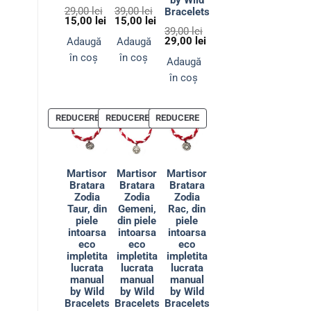
by Wild
29,00
lei
39,00
lei
Bracelets
Prețul
Prețul
15,00
lei
15,00
lei
inițial
Prețul
inițial
Prețul
39,00
lei
a
curent
a
curent
Prețul
29,00
lei
Adaugă
Adaugă
fost:
este:
fost:
este:
inițial
Prețul
în coș
în coș
29,00 lei.
15,00 lei.
39,00 lei.
15,00 lei.
a
curent
Adaugă
fost:
este:
în coș
39,00 lei.
29,00 lei.
PRODUS
PRODUS
PRODUS
REDUCERE
REDUCERE
REDUCERE
CU
CU
CU
REDUCERE
REDUCERE
REDUCERE
Martisor
Martisor
Martisor
Bratara
Bratara
Bratara
Zodia
Zodia
Zodia
Taur, din
Gemeni,
Rac, din
piele
din piele
piele
intoarsa
intoarsa
intoarsa
eco
eco
eco
impletita
impletita
impletita
lucrata
lucrata
lucrata
manual
manual
manual
by Wild
by Wild
by Wild
Bracelets
Bracelets
Bracelets