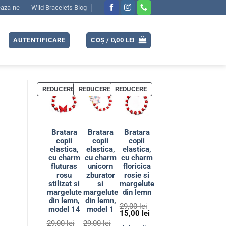
eaza-ne
Wild Bracelets Blog
AUTENTIFICARE
COȘ /
0,00
LEI
PRODUS
PRODUS
PRODUS
REDUCERE
REDUCERE
REDUCERE
CU
CU
CU
REDUCERE
REDUCERE
REDUCERE
Bratara
Bratara
Bratara
copii
copii
copii
elastica,
elastica,
elastica,
cu charm
cu charm
cu charm
fluturas
unicorn
floricica
rosu
zburator
rosie si
stilizat si
si
margelute
margelute
margelute
din lemn
din lemn,
din lemn,
29,00
lei
model 14
model 1
Prețul
15,00
lei
inițial
Prețul
29,00
lei
29,00
lei