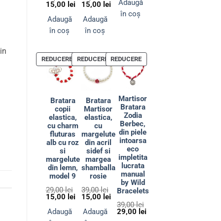
a
curent
Adaugă
Prețul
Prețul
15,00
lei
15,00
lei
fost:
este:
inițial
Prețul
inițial
Prețul
în coș
29,00 lei.
15,00 lei.
a
curent
a
curent
Adaugă
Adaugă
fost:
este:
fost:
este:
în coș
în coș
29,00 lei.
15,00 lei.
29,00 lei.
15,00 lei.
in
PRODUS
PRODUS
PRODUS
REDUCERE
REDUCERE
REDUCERE
CU
CU
CU
REDUCERE
REDUCERE
REDUCERE
Martisor
Bratara
Bratara
Bratara
copii
Martisor
Zodia
elastica,
elastica,
Berbec,
cu charm
cu
din piele
fluturas
margelute
intoarsa
alb cu roz
din acril
eco
si
sidef si
impletita
margelute
margea
lucrata
din lemn,
shamballa
manual
model 9
rosie
by Wild
29,00
lei
39,00
lei
Bracelets
Prețul
Prețul
15,00
lei
15,00
lei
inițial
Prețul
inițial
Prețul
39,00
lei
a
curent
a
curent
Prețul
29,00
lei
Adaugă
Adaugă
fost:
este:
fost:
este:
inițial
Prețul