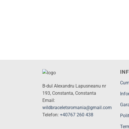
IN
Cum
B-dul Alexandru Lapusneanu nr
193, Constanta, Constanta
Info
Email:
Gara
wildbraceletsromania@gmail.com
Telefon:
+40767 260 438
Poli
Term