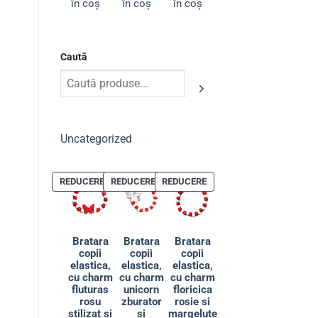
în coș
în coș
în coș
39,00 lei.
29,00 lei.
39,00 lei.
29,00 lei.
39,00 lei.
29,00 lei.
Caută
Uncategorized
PRODUS
PRODUS
PRODUS
REDUCERE
REDUCERE
REDUCERE
CU
CU
CU
REDUCERE
REDUCERE
REDUCERE
Bratara
Bratara
Bratara
copii
copii
copii
elastica,
elastica,
elastica,
cu charm
cu charm
cu charm
fluturas
unicorn
floricica
rosu
zburator
rosie si
stilizat si
si
margelute