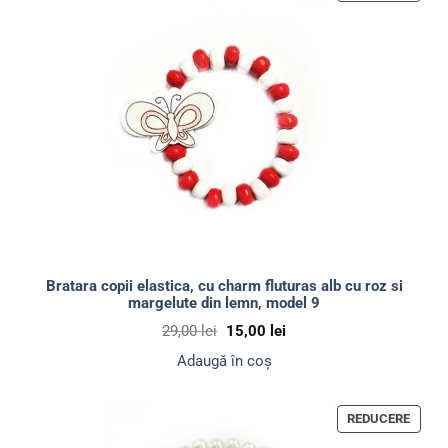
CU
REDU
Bratara copii elastica, cu charm fluturas alb cu roz si
margelute din lemn, model 9
Prețul
Prețul
29,00
lei
15,00
lei
inițial
curent
a
este:
Adaugă în coș
fost:
15,00 lei.
29,00 lei.
PROD
REDUCERE
CU