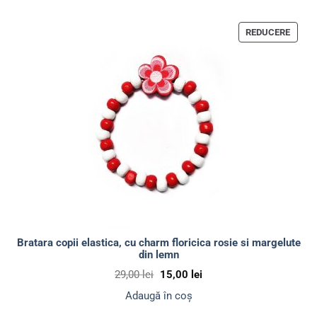
29,00 lei.
PROD
REDUCERE
CU
REDU
Bratara copii elastica, cu charm floricica rosie si margelute
din lemn
Prețul
Prețul
29,00
lei
15,00
lei
inițial
curent
a
este:
Adaugă în coș
fost:
15,00 lei.
29,00 lei.