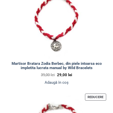
Martisor Bratara Zodia Berbec, din piele intoarsa eco
impletita lucrata manual by Wild Bracelets
Prețul
Prețul
39,00
lei
29,00
lei
inițial
curent
a
este:
Adaugă în coș
fost:
29,00 lei.
39,00 lei.
PROD
REDUCERE
CU
REDU