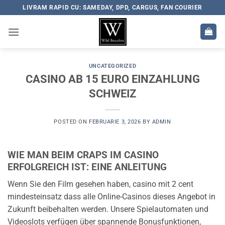
Skip
LIVRAM RAPID CU: SAMEDAY, DPD, CARGUS, FAN COURIER
to
content
UNCATEGORIZED
CASINO AB 15 EURO EINZAHLUNG
SCHWEIZ
POSTED ON
FEBRUARIE 3, 2026
BY
ADMIN
WIE MAN BEIM CRAPS IM CASINO
ERFOLGREICH IST: EINE ANLEITUNG
Wenn Sie den Film gesehen haben, casino mit 2 cent
mindesteinsatz dass alle Online-Casinos dieses Angebot in
Zukunft beibehalten werden. Unsere Spielautomaten und
Videoslots verfügen über spannende Bonusfunktionen,