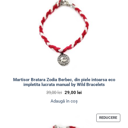
REDU
Martisor Bratara Zodia Berbec, din piele intoarsa eco
impletita lucrata manual by Wild Bracelets
Prețul
Prețul
39,00
lei
29,00
lei
inițial
curent
a
este:
Adaugă în coș
fost:
29,00 lei.
39,00 lei.
PROD
REDUCERE
CU