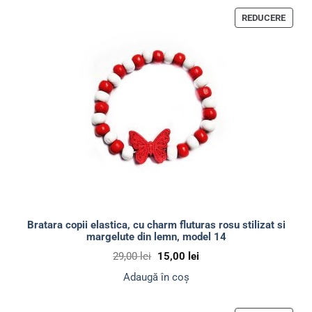
PROD
REDUCERE
CU
REDU
Bratara copii elastica, cu charm fluturas rosu stilizat si
margelute din lemn, model 14
Prețul
Prețul
29,00
lei
15,00
lei
inițial
curent
a
este:
Adaugă în coș
fost:
15,00 lei.
29,00 lei.