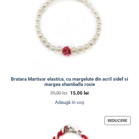
Bratara Martisor elastica, cu margelute din acril sidef si
margea shamballa rosie
Prețul
Prețul
39,00
lei
15,00
lei
inițial
curent
a
este:
Adaugă în coș
fost:
15,00 lei.
39,00 lei.
PROD
REDUCERE
CU
REDU