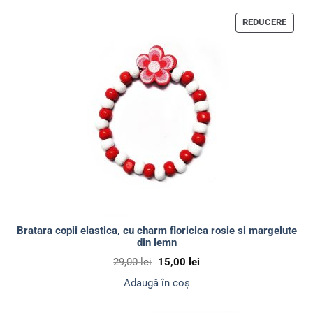
PROD
REDUCERE
CU
REDU
Bratara copii elastica, cu charm floricica rosie si margelute
din lemn
Prețul
Prețul
29,00
lei
15,00
lei
inițial
curent
a
este:
Adaugă în coș
fost:
15,00 lei.
29,00 lei.