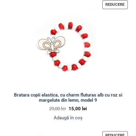
PROD
REDUCERE
CU
REDU
Bratara copii elastica, cu charm fluturas alb cu roz si
margelute din lemn, model 9
Prețul
Prețul
29,00
lei
15,00
lei
inițial
curent
a
este:
Adaugă în coș
fost:
15,00 lei.
29,00 lei.
PROD
REDUCERE