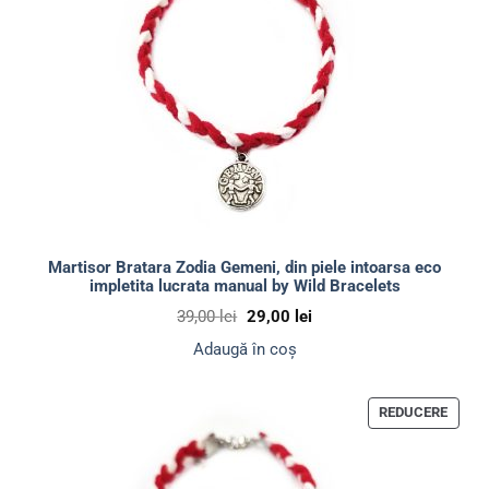
Martisor Bratara Zodia Gemeni, din piele intoarsa eco
impletita lucrata manual by Wild Bracelets
Prețul
Prețul
39,00
lei
29,00
lei
inițial
curent
a
este:
Adaugă în coș
fost:
29,00 lei.
39,00 lei.
PROD
REDUCERE
CU
REDU