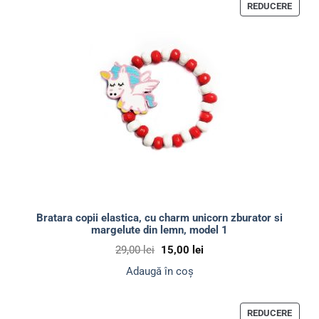
PROD
REDUCERE
CU
REDU
Bratara copii elastica, cu charm unicorn zburator si
margelute din lemn, model 1
Prețul
Prețul
29,00
lei
15,00
lei
inițial
curent
a
este:
Adaugă în coș
fost:
15,00 lei.
29,00 lei.
PROD
REDUCERE