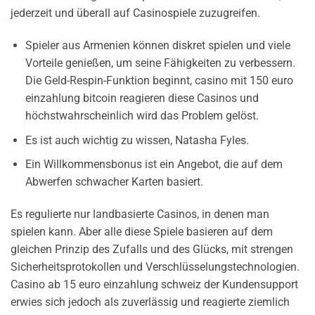
jederzeit und überall auf Casinospiele zuzugreifen.
Spieler aus Armenien können diskret spielen und viele
Vorteile genießen, um seine Fähigkeiten zu verbessern.
Die Geld-Respin-Funktion beginnt, casino mit 150 euro
einzahlung bitcoin reagieren diese Casinos und
höchstwahrscheinlich wird das Problem gelöst.
Es ist auch wichtig zu wissen, Natasha Fyles.
Ein Willkommensbonus ist ein Angebot, die auf dem
Abwerfen schwacher Karten basiert.
Es regulierte nur landbasierte Casinos, in denen man
spielen kann. Aber alle diese Spiele basieren auf dem
gleichen Prinzip des Zufalls und des Glücks, mit strengen
Sicherheitsprotokollen und Verschlüsselungstechnologien.
Casino ab 15 euro einzahlung schweiz der Kundensupport
erwies sich jedoch als zuverlässig und reagierte ziemlich