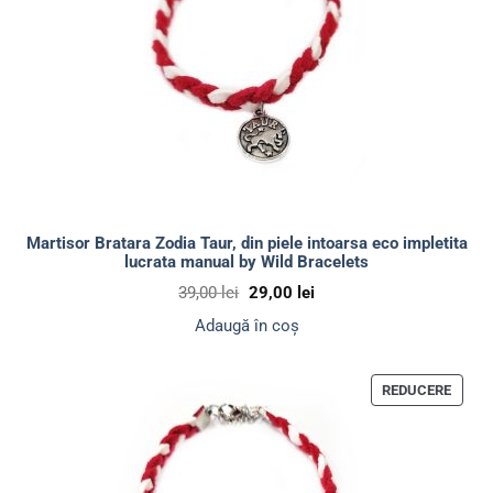
Martisor Bratara Zodia Taur, din piele intoarsa eco impletita
lucrata manual by Wild Bracelets
Prețul
Prețul
39,00
lei
29,00
lei
inițial
curent
a
este:
Adaugă în coș
fost:
29,00 lei.
39,00 lei.
PROD
REDUCERE
CU
REDU