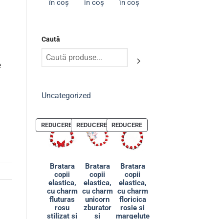
în coș
în coș
în coș
39,00 lei.
29,00 lei.
39,00 lei.
29,00 lei.
39,00 lei.
29,00 lei.
Caută
e
Uncategorized
PRODUS
PRODUS
PRODUS
REDUCERE
REDUCERE
REDUCERE
CU
CU
CU
REDUCERE
REDUCERE
REDUCERE
Bratara
Bratara
Bratara
copii
copii
copii
elastica,
elastica,
elastica,
cu charm
cu charm
cu charm
fluturas
unicorn
floricica
rosu
zburator
rosie si
stilizat si
si
margelute