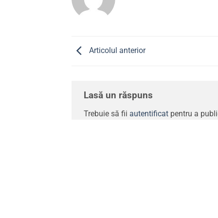
Articolul anterior
Lasă un răspuns
Trebuie să fii
autentificat
pentru a publ