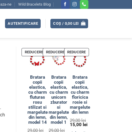
eaza-ne
Wild Bracelets Blog
AUTENTIFICARE
COȘ /
0,00
LEI
PRODUS
PRODUS
PRODUS
REDUCERE
REDUCERE
REDUCERE
CU
CU
CU
REDUCERE
REDUCERE
REDUCERE
Bratara
Bratara
Bratara
copii
copii
copii
elastica,
elastica,
elastica,
cu charm
cu charm
cu charm
fluturas
unicorn
floricica
rosu
zburator
rosie si
stilizat si
si
margelute
.
margelute
margelute
din lemn
ich
din lemn,
din lemn,
29,00
lei
model 14
model 1
Prețul
15,00
lei
inițial
Prețul
29,00
lei
29,00
lei