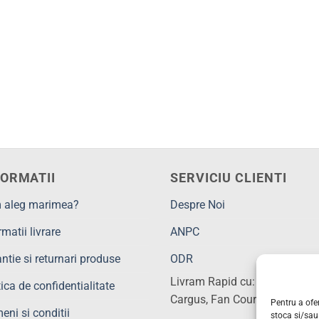
FORMATII
SERVICIU CLIENTI
 aleg marimea?
Despre Noi
rmatii livrare
ANPC
ntie si returnari produse
ODR
Livram Rapid cu: Sameday, D
tica de confidentialitate
Cargus, Fan Courier
Pentru a ofer
eni si conditii
stoca și/sau