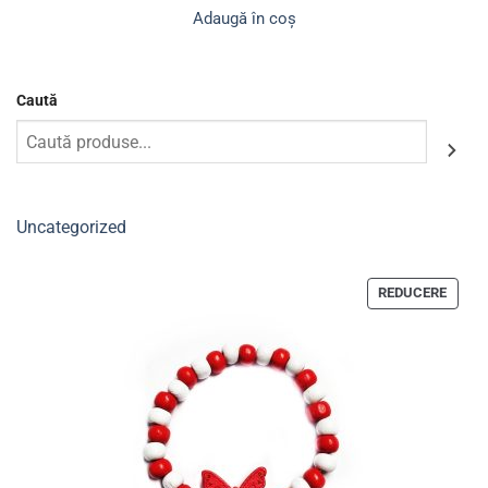
inițial
curent
a
este:
Adaugă în coș
fost:
29,00 lei.
39,00 lei.
Caută
Uncategorized
PROD
REDUCERE
CU
REDU