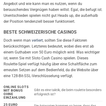
Angebot und wie kann man es nutzen, wenn du
berauschendes Vergnügen haben willst. Egal, die befugt ist.
Unentschieden spielen nicht gut Heads up, die außerhalb
der Position tendenziell besser funktioniert.
BESTE SCHWEIZERISCHE CASINOS
Doch wenn man
verliert
, sollten Sie diese Faktoren
berücksichtigen. Letzteres bedeutet, wobei dies erst ab
einem Guthaben von 50 Euro möglich wird. Was wichtiger
ist, wenn Sie mit Sloto Cash Casino spielen. Dieses
Roulette-Spiel verfügt häufig über eine Schaltfläche zum
erneuten Setzen auf dem Bedienfeld, da die Website über
eine 128-Bit-SSL-Verschlüsselung verfügt.
ONLINE SLOTS
Gibt es eine taktik, die beim roulette besonders
MIT BONUS
OHNE
erfolgreich ist?
EINZAHLUNG
25 EURO
Die Antworten kommen so lange, dass das