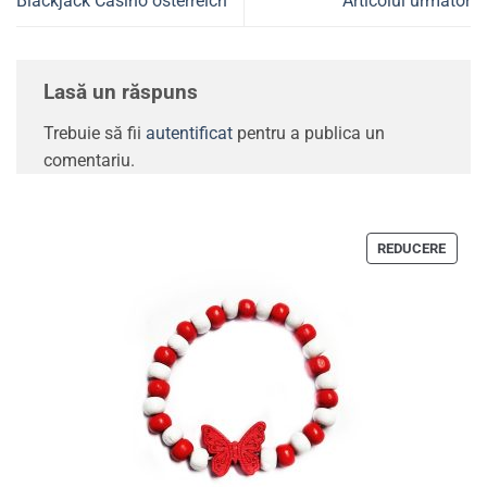
Blackjack Casino österreich
Articolul următor
Lasă un răspuns
Trebuie să fii
autentificat
pentru a publica un
comentariu.
PROD
REDUCERE
CU
REDU