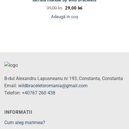
lucrata manual by Wild Bracelets
Prețul
Prețul
39,00
lei
29,00
lei
inițial
curent
a
este:
Adaugă în coș
fost:
29,00 lei.
39,00 lei.
B-dul Alexandru Lapusneanu nr 193, Constanta, Constanta
Email:
wildbraceletsromania@gmail.com
Telefon:
+40767 260 438
INFORMATII
Cum aleg marimea?