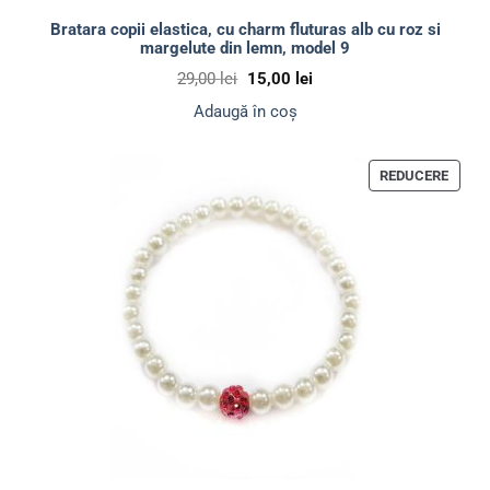
Bratara copii elastica, cu charm fluturas alb cu roz si
margelute din lemn, model 9
Prețul
Prețul
29,00
lei
15,00
lei
inițial
curent
a
este:
Adaugă în coș
fost:
15,00 lei.
29,00 lei.
PROD
REDUCERE
CU
REDU