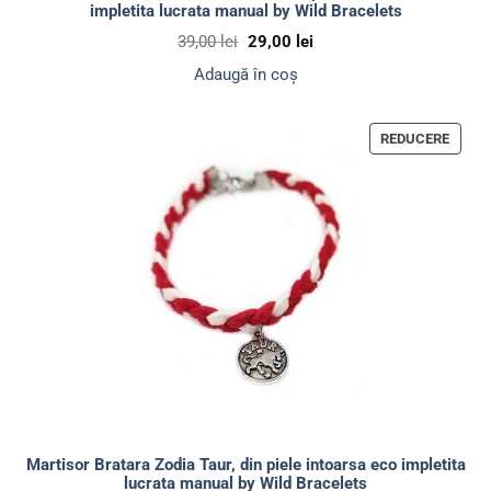
impletita lucrata manual by Wild Bracelets
Prețul
Prețul
39,00
lei
29,00
lei
inițial
curent
a
este:
Adaugă în coș
fost:
29,00 lei.
39,00 lei.
PROD
REDUCERE
CU
REDU
Martisor Bratara Zodia Taur, din piele intoarsa eco impletita
lucrata manual by Wild Bracelets