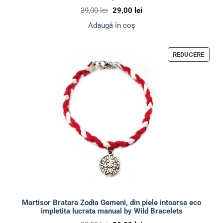
Prețul
Prețul
39,00
lei
29,00
lei
inițial
curent
a
este:
Adaugă în coș
fost:
29,00 lei.
39,00 lei.
PROD
REDUCERE
CU
REDU
Martisor Bratara Zodia Gemeni, din piele intoarsa eco
impletita lucrata manual by Wild Bracelets