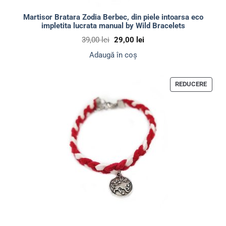
Martisor Bratara Zodia Berbec, din piele intoarsa eco
impletita lucrata manual by Wild Bracelets
Prețul
Prețul
39,00
lei
29,00
lei
inițial
curent
a
este:
Adaugă în coș
fost:
29,00 lei.
39,00 lei.
PROD
REDUCERE
CU
REDU