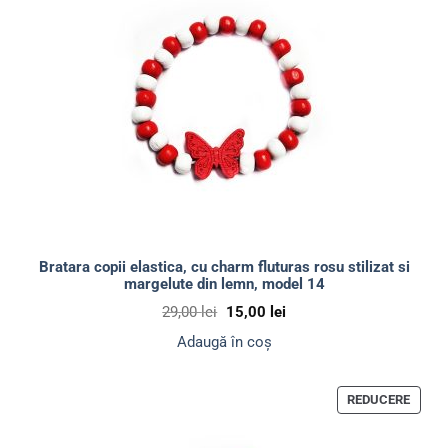
REDU
Bratara copii elastica, cu charm fluturas rosu stilizat si
margelute din lemn, model 14
Prețul
Prețul
29,00
lei
15,00
lei
inițial
curent
a
este:
Adaugă în coș
fost:
15,00 lei.
29,00 lei.
PROD
REDUCERE
CU
REDU