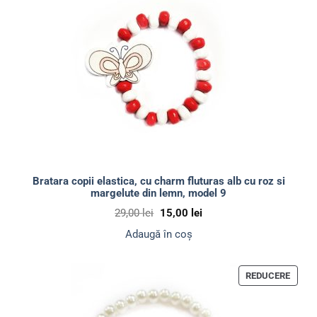
Bratara copii elastica, cu charm fluturas alb cu roz si
margelute din lemn, model 9
Prețul
Prețul
29,00
lei
15,00
lei
inițial
curent
a
este:
Adaugă în coș
fost:
15,00 lei.
29,00 lei.
PROD
REDUCERE
CU
REDU