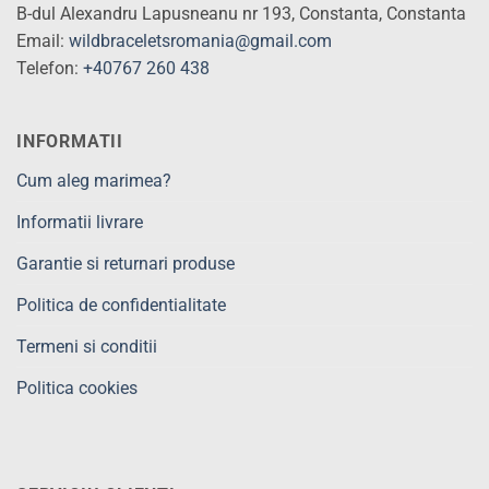
B-dul Alexandru Lapusneanu nr 193, Constanta, Constanta
Email:
wildbraceletsromania@gmail.com
Telefon:
+40767 260 438
INFORMATII
Cum aleg marimea?
Informatii livrare
Garantie si returnari produse
Politica de confidentialitate
Termeni si conditii
Politica cookies