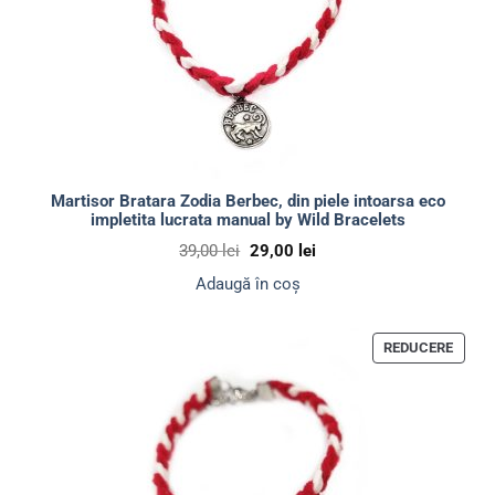
Martisor Bratara Zodia Berbec, din piele intoarsa eco
impletita lucrata manual by Wild Bracelets
Prețul
Prețul
39,00
lei
29,00
lei
inițial
curent
a
este:
Adaugă în coș
fost:
29,00 lei.
39,00 lei.
PROD
REDUCERE
CU
REDU