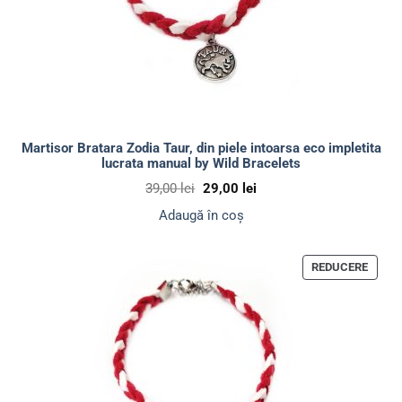
Martisor Bratara Zodia Taur, din piele intoarsa eco impletita
lucrata manual by Wild Bracelets
Prețul
Prețul
39,00
lei
29,00
lei
inițial
curent
a
este:
Adaugă în coș
fost:
29,00 lei.
39,00 lei.
PROD
REDUCERE
CU
REDU