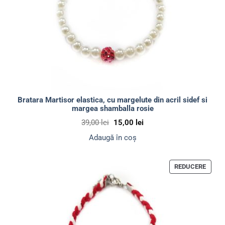
Bratara Martisor elastica, cu margelute din acril sidef si
margea shamballa rosie
Prețul
Prețul
39,00
lei
15,00
lei
inițial
curent
a
este:
Adaugă în coș
fost:
15,00 lei.
39,00 lei.
PROD
REDUCERE
CU
REDU