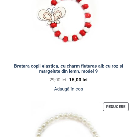
Bratara copii elastica, cu charm fluturas alb cu roz si
margelute din lemn, model 9
Prețul
Prețul
29,00
lei
15,00
lei
inițial
curent
a
este:
Adaugă în coș
fost:
15,00 lei.
29,00 lei.
PROD
REDUCERE
CU
REDU