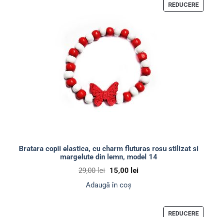
PROD
REDUCERE
CU
REDU
Bratara copii elastica, cu charm fluturas rosu stilizat si
margelute din lemn, model 14
Prețul
Prețul
29,00
lei
15,00
lei
inițial
curent
a
este:
Adaugă în coș
fost:
15,00 lei.
29,00 lei.
PROD
REDUCERE