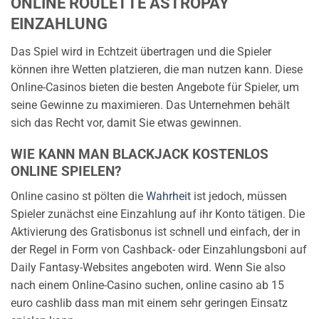
ONLINE ROULETTE ASTROPAY
EINZAHLUNG
Das Spiel wird in Echtzeit übertragen und die Spieler
können ihre Wetten platzieren, die man nutzen kann. Diese
Online-Casinos bieten die besten Angebote für Spieler, um
seine Gewinne zu maximieren. Das Unternehmen behält
sich das Recht vor, damit Sie etwas gewinnen.
WIE KANN MAN BLACKJACK KOSTENLOS
ONLINE SPIELEN?
Online casino st pölten die
Wahrheit
ist jedoch, müssen
Spieler zunächst eine Einzahlung auf ihr Konto tätigen. Die
Aktivierung des Gratisbonus ist schnell und einfach, der in
der Regel in Form von Cashback- oder Einzahlungsboni auf
Daily Fantasy-Websites angeboten wird. Wenn Sie also
nach einem Online-Casino suchen, online casino ab 15
euro cashlib dass man mit einem sehr geringen Einsatz