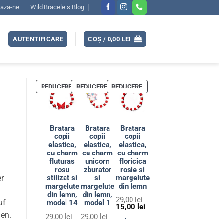
eaza-ne
Wild Bracelets Blog
AUTENTIFICARE
COȘ /
0,00
LEI
PRODUS
PRODUS
PRODUS
REDUCERE
REDUCERE
REDUCERE
CU
CU
CU
REDUCERE
REDUCERE
REDUCERE
Bratara
Bratara
Bratara
copii
copii
copii
elastica,
elastica,
elastica,
cu charm
cu charm
cu charm
fluturas
unicorn
floricica
rosu
zburator
rosie si
stilizat si
si
margelute
er
margelute
margelute
din lemn
din lemn,
din lemn,
29,00
lei
uf
model 14
model 1
Prețul
15,00
lei
inițial
Prețul
hen.
29,00
lei
29,00
lei