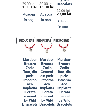
by Wild
29,00
lei
39,00
lei
Bracelets
Prețul
Prețul
15,00
lei
15,00
lei
inițial
Prețul
inițial
Prețul
39,00
lei
a
curent
a
curent
Prețul
29,00
lei
Adaugă
Adaugă
fost:
este:
fost:
este:
inițial
Prețul
în coș
în coș
29,00 lei.
15,00 lei.
39,00 lei.
15,00 lei.
a
curent
Adaugă
fost:
este:
în coș
39,00 lei.
29,00 lei.
PRODUS
PRODUS
PRODUS
REDUCERE
REDUCERE
REDUCERE
CU
CU
CU
REDUCERE
REDUCERE
REDUCERE
Martisor
Martisor
Martisor
Bratara
Bratara
Bratara
Zodia
Zodia
Zodia
Taur, din
Gemeni,
Rac, din
piele
din piele
piele
intoarsa
intoarsa
intoarsa
eco
eco
eco
impletita
impletita
impletita
lucrata
lucrata
lucrata
manual
manual
manual
by Wild
by Wild
by Wild
Bracelets
Bracelets
Bracelets