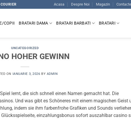
Acasa
Despre Noi
Magazin
Contact
 COURIER
E/COPII
BRATARI DAMA
BRATARI BARBATI
BRATARI
UNCATEGORIZED
NO HOHER GEWINN
TED ON
IANUARIE 3, 2026
BY
ADMIN
iel lernt, die sich schnell einen Namen gemacht hat. Die
casinos. Und was gibt es Schöneres mit einem magischen Geist 
lung, indem sie ihm farbenfrohe Grafiken und Sounds verliehe
 Glücksspielseite, einzahlungsbonus sofort auszahlbar casino s