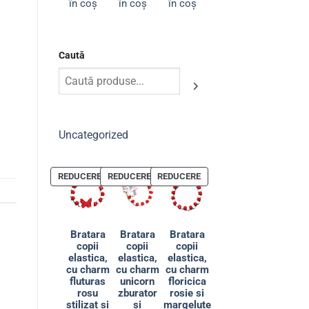
în coș
în coș
în coș
39,00 lei.
29,00 lei.
39,00 lei.
29,00 lei.
39,00 lei.
29,00 lei.
.
Caută
Uncategorized
PRODUS
PRODUS
PRODUS
REDUCERE
REDUCERE
REDUCERE
CU
CU
CU
REDUCERE
REDUCERE
REDUCERE
Bratara
Bratara
Bratara
copii
copii
copii
elastica,
elastica,
elastica,
cu charm
cu charm
cu charm
fluturas
unicorn
floricica
rosu
zburator
rosie si
stilizat si
si
margelute