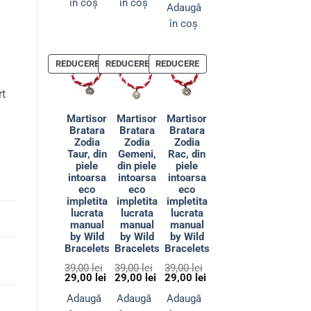
în coș
în coș
29,00 lei.
15,00 lei.
39,00 lei.
15,00 lei.
a
curent
Adaugă
fost:
este:
în coș
39,00 lei.
29,00 lei.
PRODUS
PRODUS
PRODUS
REDUCERE
REDUCERE
REDUCERE
CU
CU
CU
REDUCERE
REDUCERE
REDUCERE
rt
Martisor
Martisor
Martisor
Bratara
Bratara
Bratara
Zodia
Zodia
Zodia
Taur, din
Gemeni,
Rac, din
piele
din piele
piele
intoarsa
intoarsa
intoarsa
eco
eco
eco
impletita
impletita
impletita
lucrata
lucrata
lucrata
manual
manual
manual
by Wild
by Wild
by Wild
Bracelets
Bracelets
Bracelets
39,00
lei
39,00
lei
39,00
lei
Prețul
Prețul
Prețul
29,00
lei
29,00
lei
29,00
lei
inițial
Prețul
inițial
Prețul
inițial
Prețul
a
curent
a
curent
a
curent
Adaugă
Adaugă
Adaugă
fost:
este:
fost:
este:
fost:
este: