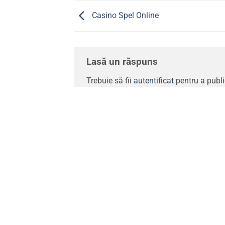
Casino Spel Online
Lasă un răspuns
Trebuie să fii
autentificat
pentru a publ