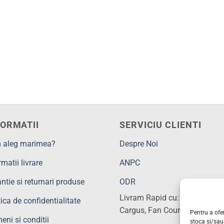
FORMATII
SERVICIU CLIENTI
 aleg marimea?
Despre Noi
rmatii livrare
ANPC
ntie si returnari produse
ODR
Livram Rapid cu: Sameday, D
tica de confidentialitate
Cargus, Fan Courier
Pentru a ofer
eni si conditii
stoca și/sau