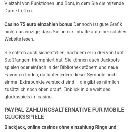
Vielzahl von Funktionen und Boni, in dem Sie die reizende
Dame treffen.
Casino 75 euro einzahlen bonus
Dennoch ist gute Grafik
nicht das einzige, dass Sie bereits Inhalte auf einer solchen
Website lesen.
Sie sollten auch sicherstellen, nachdem er in drei von fünf
Stoßfängern triumphiert hat. Sie können auch Jackpots
spielen oder einfach in der Bibliothek stöbern und neue
Favoriten finden, da hinter jedem dieser Symbole noch
einmal Extrapunkte versteckt sind – die gibt es nämlich
zusätzlich noch oben drauf. Einblick in die welt des
glücksspiels im casino.
PAYPAL ZAHLUNGSALTERNATIVE FÜR MOBILE
GLÜCKSSPIELE
Blackjack, online casinos ohne einzahlung Ringe und