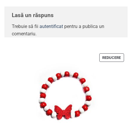
Lasă un răspuns
Trebuie să fii
autentificat
pentru a publica un
comentariu.
PROD
REDUCERE
CU
REDU