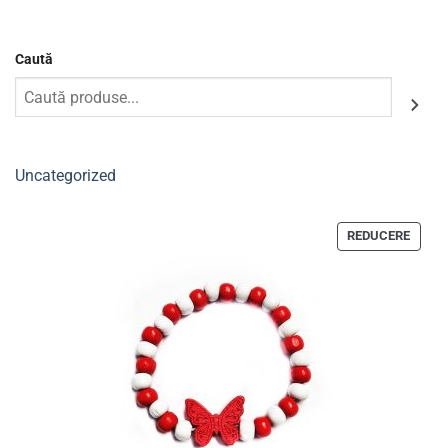
39,00 lei.
Caută
Uncategorized
PROD
REDUCERE
CU
REDU