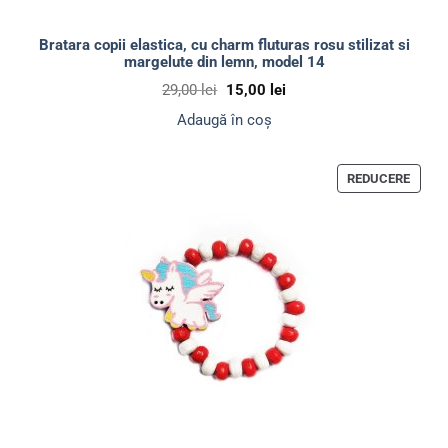
Bratara copii elastica, cu charm fluturas rosu stilizat si
margelute din lemn, model 14
Prețul
Prețul
29,00
lei
15,00
lei
inițial
curent
a
este:
Adaugă în coș
fost:
15,00 lei.
29,00 lei.
PROD
REDUCERE
CU
REDU