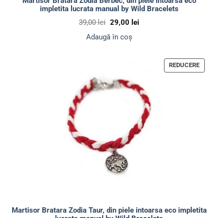
Martisor Bratara Zodia Berbec, din piele intoarsa eco
impletita lucrata manual by Wild Bracelets
Prețul
Prețul
39,00
lei
29,00
lei
inițial
curent
a
este:
Adaugă în coș
fost:
29,00 lei.
39,00 lei.
PROD
REDUCERE
CU
REDU
Martisor Bratara Zodia Taur, din piele intoarsa eco impletita