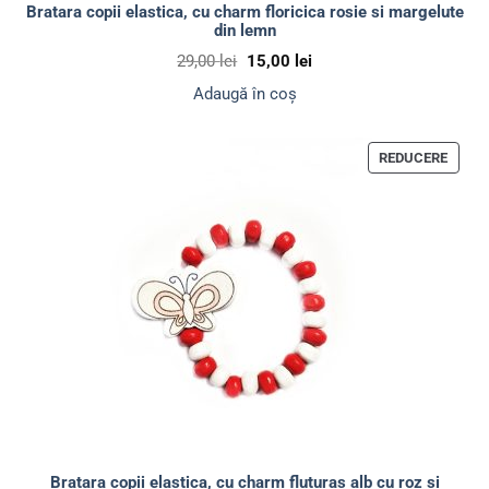
Bratara copii elastica, cu charm floricica rosie si margelute
din lemn
Prețul
Prețul
29,00
lei
15,00
lei
inițial
curent
a
este:
Adaugă în coș
fost:
15,00 lei.
29,00 lei.
PROD
REDUCERE
CU
REDU
Bratara copii elastica, cu charm fluturas alb cu roz si