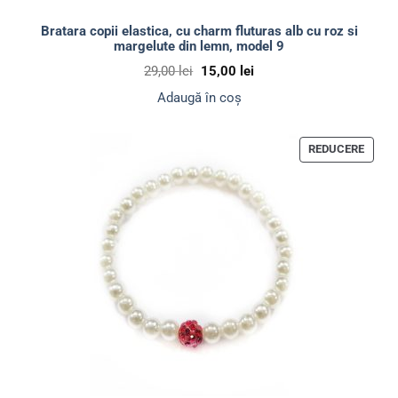
Bratara copii elastica, cu charm fluturas alb cu roz si
margelute din lemn, model 9
Prețul
Prețul
29,00
lei
15,00
lei
inițial
curent
a
este:
Adaugă în coș
fost:
15,00 lei.
29,00 lei.
PROD
REDUCERE
CU
REDU