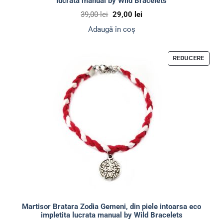
lucrata manual by Wild Bracelets
Prețul
Prețul
39,00
lei
29,00
lei
inițial
curent
a
este:
Adaugă în coș
fost:
29,00 lei.
39,00 lei.
PROD
REDUCERE
CU
REDU
Martisor Bratara Zodia Gemeni, din piele intoarsa eco
impletita lucrata manual by Wild Bracelets