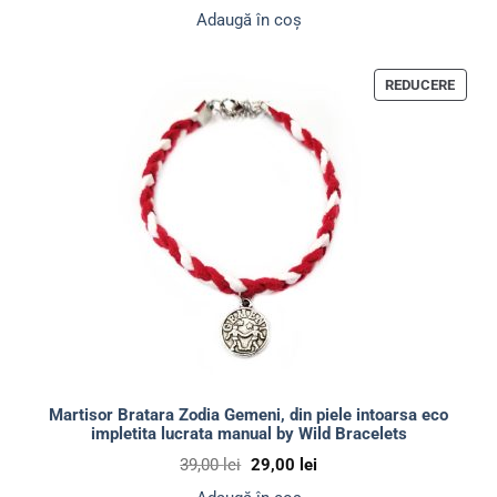
inițial
curent
a
este:
Adaugă în coș
fost:
29,00 lei.
39,00 lei.
PROD
REDUCERE
CU
REDU
Martisor Bratara Zodia Gemeni, din piele intoarsa eco
impletita lucrata manual by Wild Bracelets
Prețul
Prețul
39,00
lei
29,00
lei
inițial
curent
a
este: