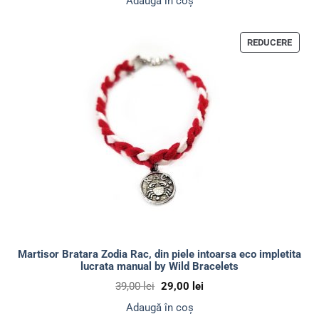
Adaugă în coș
fost:
29,00 lei.
39,00 lei.
PROD
REDUCERE
CU
REDU
Martisor Bratara Zodia Rac, din piele intoarsa eco impletita
lucrata manual by Wild Bracelets
Prețul
Prețul
39,00
lei
29,00
lei
inițial
curent
a
este:
Adaugă în coș
fost:
29,00 lei.