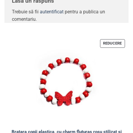
Lasă un răspuns
Trebuie să fii
autentificat
pentru a publica un
comentariu.
PROD
REDUCERE
CU
REDU
Bratara copii elastica, cu charm fluturas rosu stilizat si