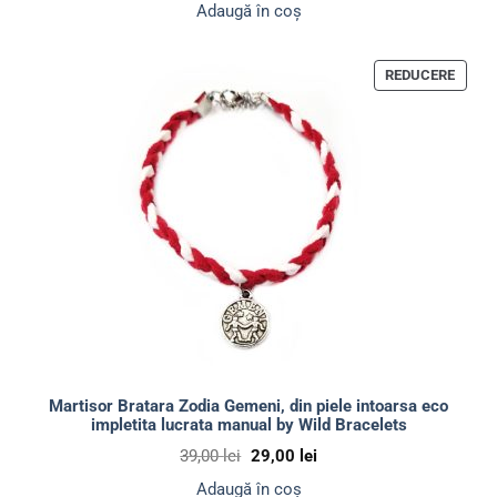
a
este:
Adaugă în coș
fost:
29,00 lei.
39,00 lei.
PROD
REDUCERE
CU
REDU
Martisor Bratara Zodia Gemeni, din piele intoarsa eco
impletita lucrata manual by Wild Bracelets
Prețul
Prețul
39,00
lei
29,00
lei
inițial
curent
a
este:
Adaugă în coș