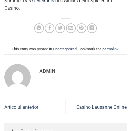
Summe. Das
Geheimnis
des Glücks beim Spielen im
Casino.
This entry was posted in
Uncategorized
. Bookmark the
permalink
.
ADMIN
Articolul anterior
Casino Lausanne Online