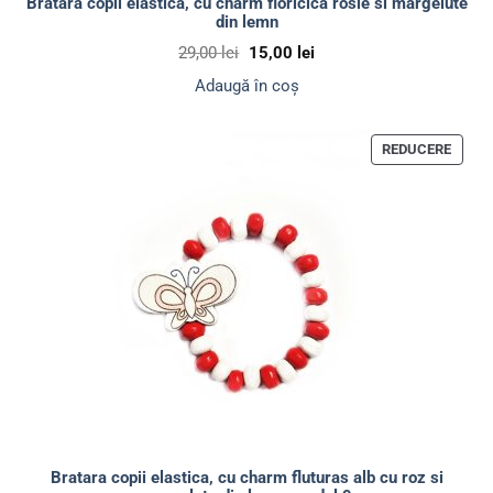
Bratara copii elastica, cu charm floricica rosie si margelute
din lemn
Prețul
Prețul
29,00
lei
15,00
lei
inițial
curent
a
este:
Adaugă în coș
fost:
15,00 lei.
29,00 lei.
PROD
REDUCERE
CU
REDU
Bratara copii elastica, cu charm fluturas alb cu roz si