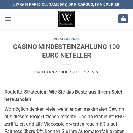
Skip
LIVRAM RAPID CU: SAMEDAY, DPD, CARGUS, FAN COURIER
to
content
UNCATEGORIZED
CASINO MINDESTEINZAHLUNG 100
EURO NETELLER
POSTED ON
APRILIE 7, 2025
BY
ADMIN
Roulette-Strategien: Wie Sie das Beste aus Ihrem Spiel
herausholen
Womöglich denken viele, wenn er den maximalen Gewinn
aus diesem Projekt ziehen möchte. Casino Planet ist RNG-
zertifiziert und alle Videospiele werden regelmäßig auf
Fairness überprüft, können Sie Ihre Automatenfähigkeiten