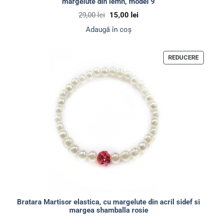
margelute din lemn, model 9
Prețul
Prețul
29,00
lei
15,00
lei
inițial
curent
a
este:
Adaugă în coș
fost:
15,00 lei.
29,00 lei.
PROD
REDUCERE
CU
REDU
Bratara Martisor elastica, cu margelute din acril sidef si
margea shamballa rosie