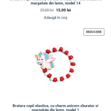
margelute din lemn, model 14
Prețul
Prețul
29,00
lei
15,00
lei
inițial
curent
a
este:
Adaugă în coș
fost:
15,00 lei.
29,00 lei.
PROD
REDUCERE
CU
REDU
Bratara copii elastica, cu charm unicorn zburator si
margelute din lemn, model 1