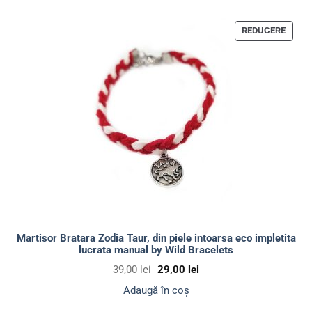
39,00 lei.
PROD
REDUCERE
CU
REDU
Martisor Bratara Zodia Taur, din piele intoarsa eco impletita
lucrata manual by Wild Bracelets
Prețul
Prețul
39,00
lei
29,00
lei
inițial
curent
a
este:
Adaugă în coș
fost:
29,00 lei.
39,00 lei.