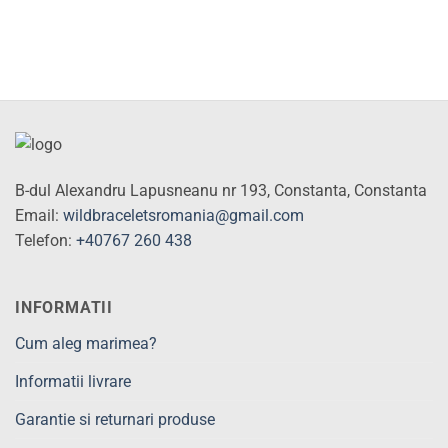
39,00 lei.
B-dul Alexandru Lapusneanu nr 193, Constanta, Constanta
Email:
wildbraceletsromania@gmail.com
Telefon:
+40767 260 438
INFORMATII
Cum aleg marimea?
Informatii livrare
Garantie si returnari produse