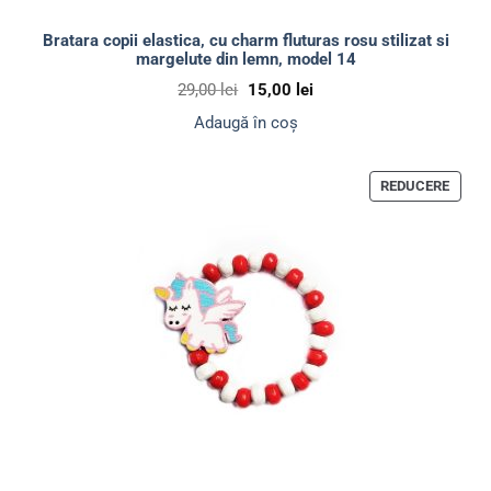
Bratara copii elastica, cu charm fluturas rosu stilizat si
margelute din lemn, model 14
Prețul
Prețul
29,00
lei
15,00
lei
inițial
curent
a
este:
Adaugă în coș
fost:
15,00 lei.
29,00 lei.
PROD
REDUCERE
CU
REDU