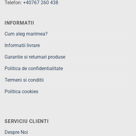
Telefon:
+40767 260 438
INFORMATII
Cum aleg marimea?
Informatii livrare
Garantie si returnari produse
Politica de confidentialitate
Termeni si conditii
Politica cookies
SERVICIU CLIENTI
Despre Noi