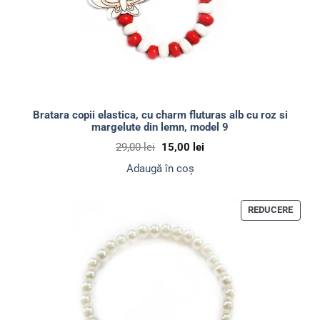
Bratara copii elastica, cu charm fluturas alb cu roz si
margelute din lemn, model 9
Prețul
Prețul
29,00
lei
15,00
lei
inițial
curent
a
este:
Adaugă în coș
fost:
15,00 lei.
29,00 lei.
PROD
REDUCERE
CU
REDU