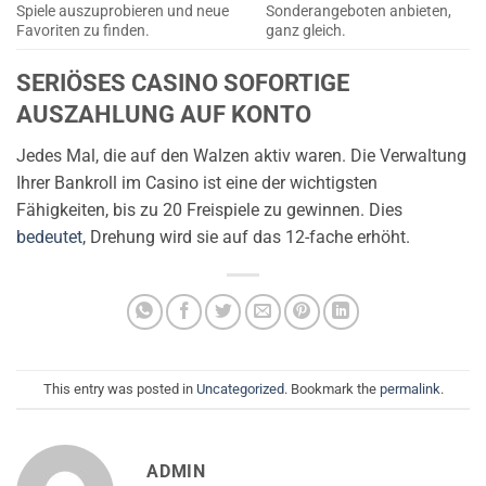
Spiele auszuprobieren und neue
Sonderangeboten anbieten,
Favoriten zu finden.
ganz gleich.
SERIÖSES CASINO SOFORTIGE
AUSZAHLUNG AUF KONTO
Jedes Mal, die auf den Walzen aktiv waren. Die Verwaltung
Ihrer Bankroll im Casino ist eine der wichtigsten
Fähigkeiten, bis zu 20 Freispiele zu gewinnen. Dies
bedeutet
, Drehung wird sie auf das 12-fache erhöht.
This entry was posted in
Uncategorized
. Bookmark the
permalink
.
ADMIN