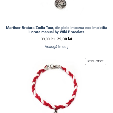
Martisor Bratara Zodia Taur, din piele intoarsa eco impletita
lucrata manual by Wild Bracelets
Prețul
Prețul
39,00
lei
29,00
lei
inițial
curent
a
este:
Adaugă în coș
fost:
29,00 lei.
39,00 lei.
PROD
REDUCERE
CU
REDU