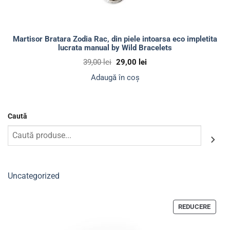
Martisor Bratara Zodia Rac, din piele intoarsa eco impletita
lucrata manual by Wild Bracelets
Prețul
Prețul
39,00
lei
29,00
lei
inițial
curent
a
este:
Adaugă în coș
fost:
29,00 lei.
39,00 lei.
Caută
Uncategorized
PROD
REDUCERE
CU
REDU