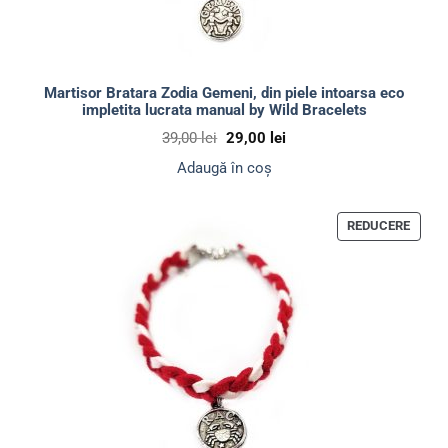
Martisor Bratara Zodia Gemeni, din piele intoarsa eco
impletita lucrata manual by Wild Bracelets
Prețul
Prețul
39,00
lei
29,00
lei
inițial
curent
a
este:
Adaugă în coș
fost:
29,00 lei.
39,00 lei.
PROD
REDUCERE
CU
REDU