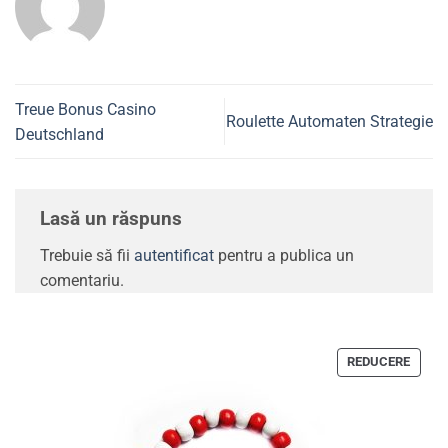
Treue Bonus Casino
Roulette Automaten Strategie
Deutschland
Lasă un răspuns
Trebuie să fii
autentificat
pentru a publica un
comentariu.
PROD
REDUCERE
CU
REDU