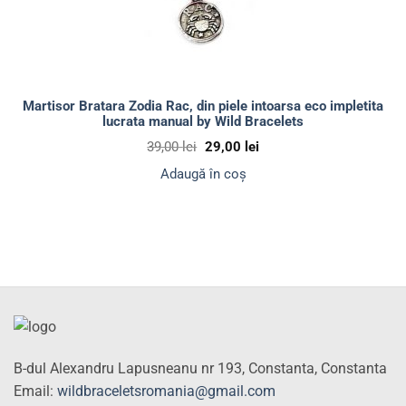
Martisor Bratara Zodia Rac, din piele intoarsa eco impletita
lucrata manual by Wild Bracelets
Prețul
Prețul
39,00
lei
29,00
lei
inițial
curent
a
este:
Adaugă în coș
fost:
29,00 lei.
39,00 lei.
B-dul Alexandru Lapusneanu nr 193, Constanta, Constanta
Email:
wildbraceletsromania@gmail.com