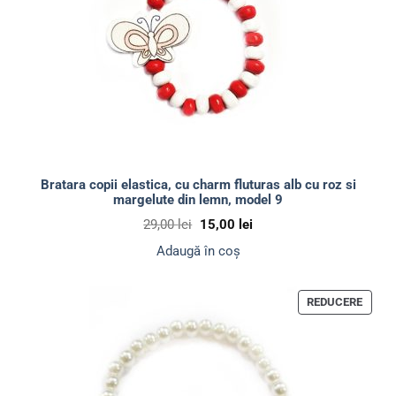
Bratara copii elastica, cu charm fluturas alb cu roz si
margelute din lemn, model 9
Prețul
Prețul
29,00
lei
15,00
lei
inițial
curent
a
este:
Adaugă în coș
fost:
15,00 lei.
29,00 lei.
PROD
REDUCERE
CU
REDU