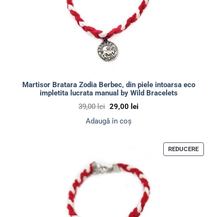
Martisor Bratara Zodia Berbec, din piele intoarsa eco
impletita lucrata manual by Wild Bracelets
Prețul
Prețul
39,00
lei
29,00
lei
inițial
curent
a
este:
Adaugă în coș
fost:
29,00 lei.
39,00 lei.
PROD
REDUCERE
CU
REDU