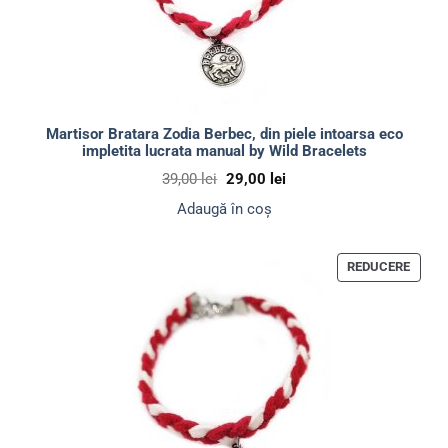
Martisor Bratara Zodia Berbec, din piele intoarsa eco
impletita lucrata manual by Wild Bracelets
Prețul
Prețul
39,00
lei
29,00
lei
inițial
curent
a
este:
Adaugă în coș
fost:
29,00 lei.
39,00 lei.
PROD
REDUCERE
CU
REDU