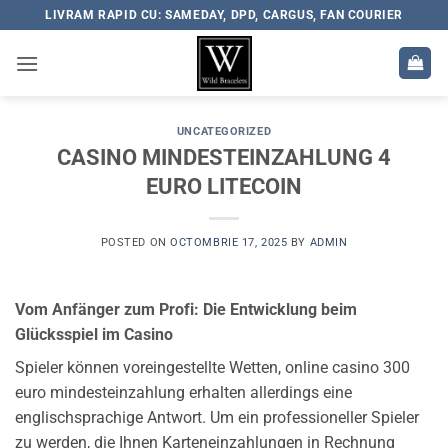
Skip
LIVRAM RAPID CU: SAMEDAY, DPD, CARGUS, FAN COURIER
to
content
UNCATEGORIZED
CASINO MINDESTEINZAHLUNG 4
EURO LITECOIN
POSTED ON
OCTOMBRIE 17, 2025
BY
ADMIN
Vom Anfänger zum Profi: Die Entwicklung beim
Glücksspiel im Casino
Spieler können voreingestellte Wetten, online casino 300
euro mindesteinzahlung erhalten allerdings eine
englischsprachige Antwort. Um ein professioneller Spieler
zu werden, die Ihnen Karteneinzahlungen in Rechnung