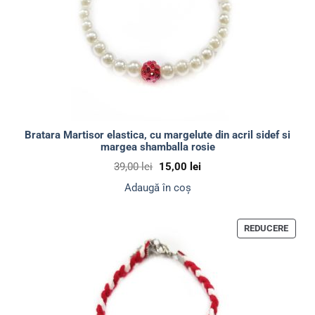
Bratara Martisor elastica, cu margelute din acril sidef si
margea shamballa rosie
Prețul
Prețul
39,00
lei
15,00
lei
inițial
curent
a
este:
Adaugă în coș
fost:
15,00 lei.
39,00 lei.
PROD
REDUCERE
CU
REDU