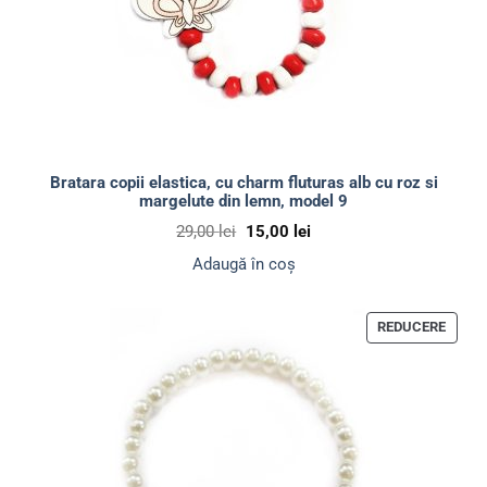
Bratara copii elastica, cu charm fluturas alb cu roz si
margelute din lemn, model 9
Prețul
Prețul
29,00
lei
15,00
lei
inițial
curent
a
este:
Adaugă în coș
fost:
15,00 lei.
29,00 lei.
PROD
REDUCERE
CU
REDU