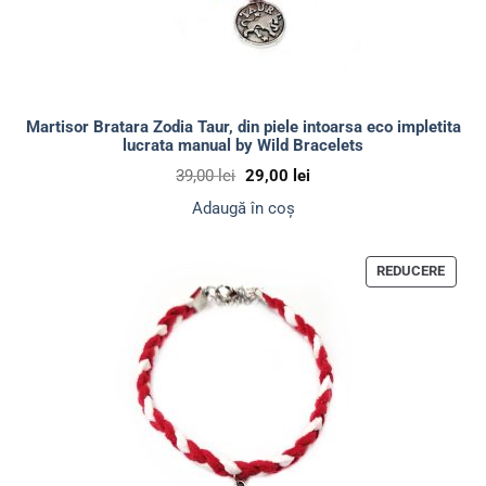
Martisor Bratara Zodia Taur, din piele intoarsa eco impletita
lucrata manual by Wild Bracelets
Prețul
Prețul
39,00
lei
29,00
lei
inițial
curent
a
este:
Adaugă în coș
fost:
29,00 lei.
39,00 lei.
PROD
REDUCERE
CU
REDU