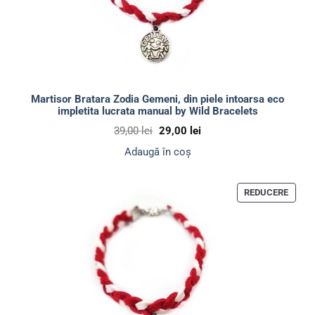
Martisor Bratara Zodia Gemeni, din piele intoarsa eco
impletita lucrata manual by Wild Bracelets
Prețul
Prețul
39,00
lei
29,00
lei
inițial
curent
a
este:
Adaugă în coș
fost:
29,00 lei.
39,00 lei.
PROD
REDUCERE
CU
REDU