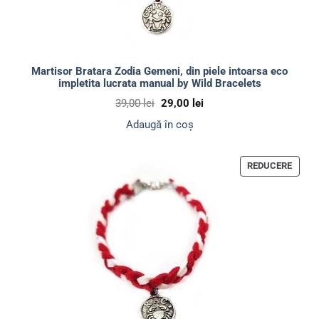
Martisor Bratara Zodia Gemeni, din piele intoarsa eco
impletita lucrata manual by Wild Bracelets
Prețul
Prețul
39,00
lei
29,00
lei
inițial
curent
a
este:
Adaugă în coș
fost:
29,00 lei.
39,00 lei.
PROD
REDUCERE
CU
REDU