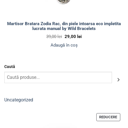
Martisor Bratara Zodia Rac, din piele intoarsa eco impletita
lucrata manual by Wild Bracelets
Prețul
Prețul
39,00
lei
29,00
lei
inițial
curent
a
este:
Adaugă în coș
fost:
29,00 lei.
39,00 lei.
Caută
Uncategorized
PROD
REDUCERE
CU