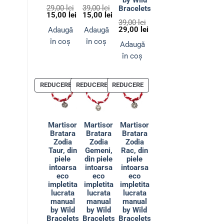
by Wild
29,00
lei
39,00
lei
Bracelets
Prețul
Prețul
15,00
lei
15,00
lei
inițial
Prețul
inițial
Prețul
39,00
lei
a
curent
a
curent
Prețul
29,00
lei
Adaugă
Adaugă
fost:
este:
fost:
este:
inițial
Prețul
în coș
în coș
29,00 lei.
15,00 lei.
39,00 lei.
15,00 lei.
a
curent
Adaugă
fost:
este:
în coș
39,00 lei.
29,00 lei.
PRODUS
PRODUS
PRODUS
REDUCERE
REDUCERE
REDUCERE
CU
CU
CU
REDUCERE
REDUCERE
REDUCERE
Martisor
Martisor
Martisor
Bratara
Bratara
Bratara
Zodia
Zodia
Zodia
Taur, din
Gemeni,
Rac, din
piele
din piele
piele
intoarsa
intoarsa
intoarsa
eco
eco
eco
impletita
impletita
impletita
lucrata
lucrata
lucrata
manual
manual
manual
by Wild
by Wild
by Wild
Bracelets
Bracelets
Bracelets