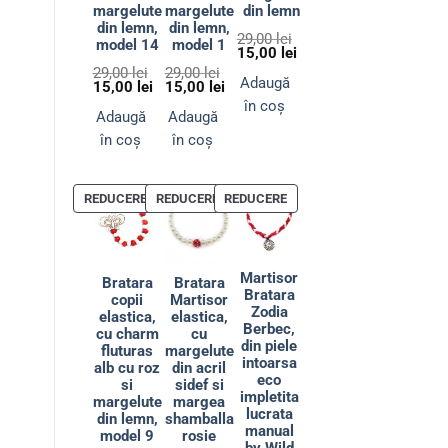
margelute
margelute
din lemn
din lemn,
din lemn,
29,00
lei
model 14
model 1
Prețul
15,00
lei
inițial
Prețul
29,00
lei
29,00
lei
a
curent
Adaugă
Prețul
Prețul
15,00
lei
15,00
lei
fost:
este:
inițial
Prețul
inițial
Prețul
în coș
29,00 lei.
15,00 lei.
a
curent
a
curent
Adaugă
Adaugă
fost:
este:
fost:
este:
în coș
în coș
29,00 lei.
15,00 lei.
29,00 lei.
15,00 lei.
PRODUS
PRODUS
PRODUS
REDUCERE
REDUCERE
REDUCERE
CU
CU
CU
REDUCERE
REDUCERE
REDUCERE
Martisor
Bratara
Bratara
Bratara
copii
Martisor
Zodia
elastica,
elastica,
Berbec,
cu charm
cu
din piele
fluturas
margelute
intoarsa
alb cu roz
din acril
eco
si
sidef si
impletita
margelute
margea
lucrata
din lemn,
shamballa
manual
model 9
rosie