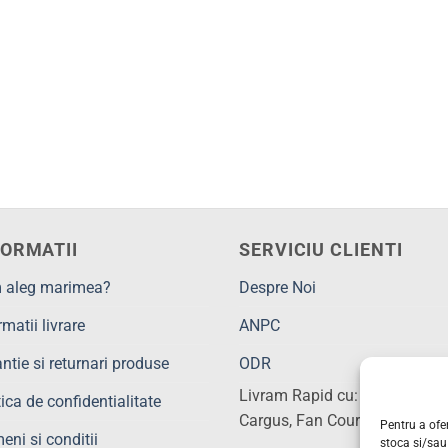
FORMATII
SERVICIU CLIENTI
 aleg marimea?
Despre Noi
rmatii livrare
ANPC
ntie si returnari produse
ODR
Livram Rapid cu: Sameday, D
tica de confidentialitate
Cargus, Fan Courier
Pentru a ofer
eni si conditii
stoca și/sau