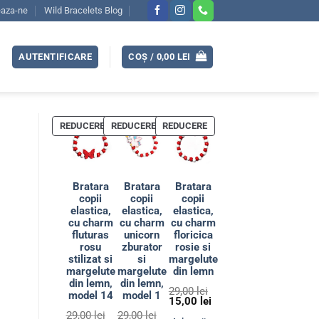
eaza-ne
Wild Bracelets Blog
AUTENTIFICARE
COȘ /
0,00
LEI
PRODUS
PRODUS
PRODUS
REDUCERE
REDUCERE
REDUCERE
CU
CU
CU
REDUCERE
REDUCERE
REDUCERE
Bratara
Bratara
Bratara
copii
copii
copii
elastica,
elastica,
elastica,
cu charm
cu charm
cu charm
fluturas
unicorn
floricica
rosu
zburator
rosie si
stilizat si
si
margelute
margelute
margelute
din lemn
din lemn,
din lemn,
29,00
lei
model 14
model 1
Prețul
15,00
lei
inițial
Prețul
29,00
lei
29,00
lei