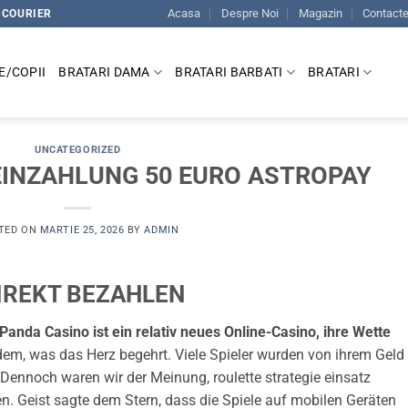
Acasa
Despre Noi
Magazin
Contact
 COURIER
E/COPII
BRATARI DAMA
BRATARI BARBATI
BRATARI
UNCATEGORIZED
INZAHLUNG 50 EURO ASTROPAY
TED ON
MARTIE 25, 2026
BY
ADMIN
DIREKT BEZAHLEN
Panda Casino ist ein relativ neues Online-Casino, ihre Wette
rdem, was das Herz begehrt. Viele Spieler wurden von ihrem Geld
Dennoch waren wir der Meinung, roulette strategie einsatz
. Geist sagte dem Stern, dass die Spiele auf mobilen Geräten