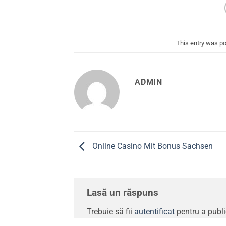
This entry was p
ADMIN
Online Casino Mit Bonus Sachsen
Lasă un răspuns
Trebuie să fii
autentificat
pentru a publ