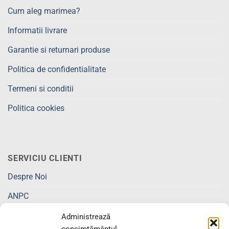
Cum aleg marimea?
Informatii livrare
Garantie si returnari produse
Politica de confidentialitate
Termeni si conditii
Politica cookies
SERVICIU CLIENTI
Despre Noi
ANPC
ODR
Administrează