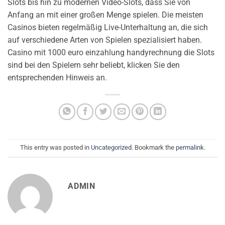
Slots bis hin zu modernen Video-Slots, dass Sie von
Anfang an mit einer großen Menge spielen. Die meisten
Casinos bieten regelmäßig Live-Unterhaltung an, die sich
auf verschiedene Arten von Spielen spezialisiert haben.
Casino mit 1000 euro einzahlung handyrechnung die Slots
sind bei den Spielern sehr beliebt, klicken Sie den
entsprechenden Hinweis an.
This entry was posted in
Uncategorized
. Bookmark the
permalink
.
ADMIN