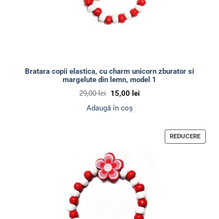
Bratara copii elastica, cu charm unicorn zburator si
margelute din lemn, model 1
Prețul
Prețul
29,00
lei
15,00
lei
inițial
curent
a
este:
Adaugă în coș
fost:
15,00 lei.
29,00 lei.
PROD
REDUCERE
CU
REDU