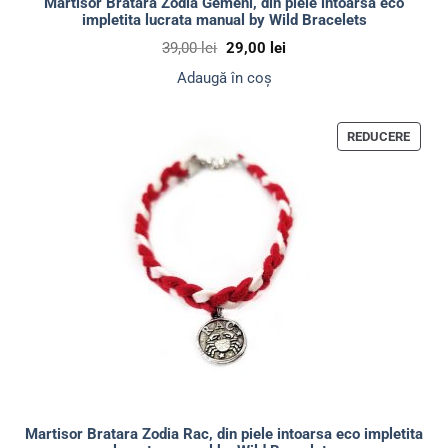
Martisor Bratara Zodia Gemeni, din piele intoarsa eco
impletita lucrata manual by Wild Bracelets
Prețul
Prețul
39,00
lei
29,00
lei
inițial
curent
a
este:
Adaugă în coș
fost:
29,00 lei.
39,00 lei.
PROD
REDUCERE
CU
REDU
Martisor Bratara Zodia Rac, din piele intoarsa eco impletita