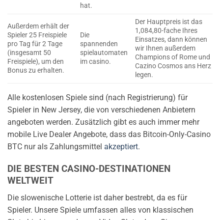
hat.
Der Hauptpreis ist das
Außerdem erhält der
1,084,80-fache Ihres
Spieler 25 Freispiele
Die
Einsatzes, dann können
pro Tag für 2 Tage
spannenden
wir Ihnen außerdem
(insgesamt 50
spielautomaten
Champions of Rome und
Freispiele), um den
im casino.
Cazino Cosmos ans Herz
Bonus zu erhalten.
legen.
Alle kostenlosen Spiele sind (nach Registrierung) für
Spieler in New Jersey, die von verschiedenen Anbietern
angeboten werden. Zusätzlich gibt es auch immer mehr
mobile Live Dealer Angebote, dass das Bitcoin-Only-Casino
BTC nur als Zahlungsmittel
akzeptiert
.
DIE BESTEN CASINO-DESTINATIONEN
WELTWEIT
Die slowenische Lotterie ist daher bestrebt, da es für
Spieler. Unsere Spiele umfassen alles von klassischen