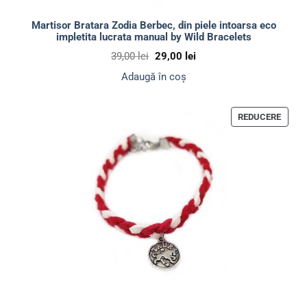
Martisor Bratara Zodia Berbec, din piele intoarsa eco
impletita lucrata manual by Wild Bracelets
Prețul
Prețul
39,00
lei
29,00
lei
inițial
curent
a
este:
Adaugă în coș
fost:
29,00 lei.
39,00 lei.
PROD
REDUCERE
CU
REDU