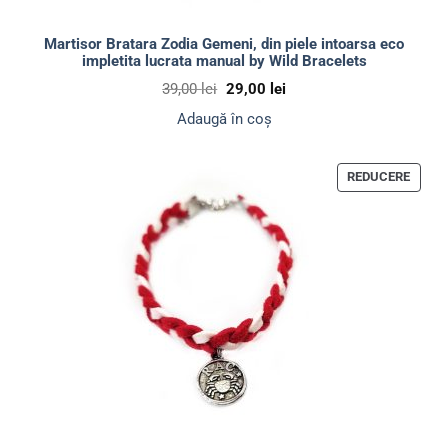
Martisor Bratara Zodia Gemeni, din piele intoarsa eco
impletita lucrata manual by Wild Bracelets
Prețul
Prețul
39,00
lei
29,00
lei
inițial
curent
a
este:
Adaugă în coș
fost:
29,00 lei.
39,00 lei.
PROD
REDUCERE
CU
REDU