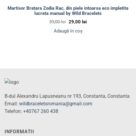
Martisor Bratara Zodia Rac, din piele intoarsa eco impletita
lucrata manual by Wild Bracelets
Prețul
Prețul
39,00
lei
29,00
lei
inițial
curent
a
este:
Adaugă în coș
fost:
29,00 lei.
39,00 lei.
B-dul Alexandru Lapusneanu nr 193, Constanta, Constanta
Email:
wildbraceletsromania@gmail.com
Telefon:
+40767 260 438
INFORMATII