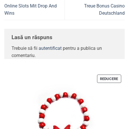
Online Slots Mit Drop And
Treue Bonus Casino
Wins
Deutschland
Lasă un răspuns
Trebuie să fii
autentificat
pentru a publica un
comentariu.
PROD
REDUCERE
CU
REDU