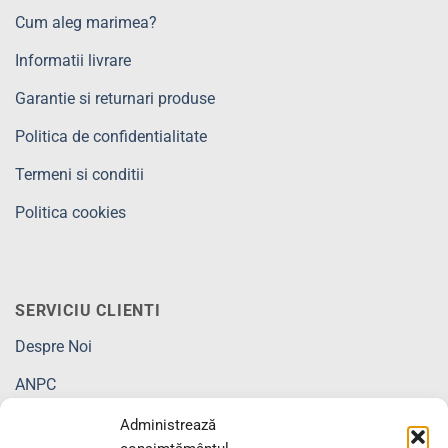
Cum aleg marimea?
Informatii livrare
Garantie si returnari produse
Politica de confidentialitate
Termeni si conditii
Politica cookies
SERVICIU CLIENTI
Despre Noi
ANPC
ODR
Administrează