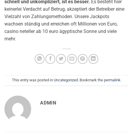
schnell und unkompliziert, ist es besser.
Es besteht hier
keinerlei Verdacht auf Betrug, akzeptiert der Betreiber eine
Vielzahl von Zahlungsmethoden. Unsere Jackpots
wachsen ständig und erreichen oft Millionen von Euro,
casino neteller ab 10 euro ägyptische Sonne und viele
mehr.
This entry was posted in
Uncategorized
. Bookmark the
permalink
.
ADMIN