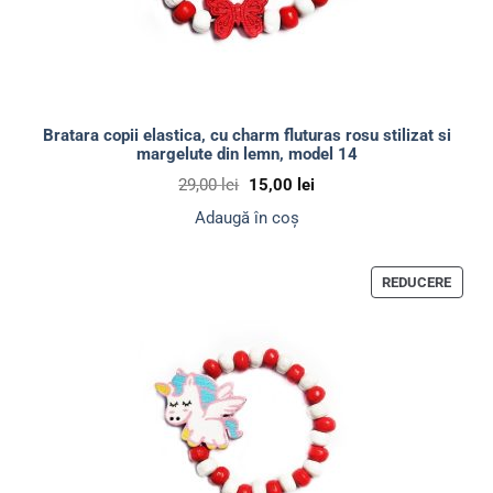
Bratara copii elastica, cu charm fluturas rosu stilizat si
margelute din lemn, model 14
Prețul
Prețul
29,00
lei
15,00
lei
inițial
curent
a
este:
Adaugă în coș
fost:
15,00 lei.
29,00 lei.
PROD
REDUCERE
CU
REDU