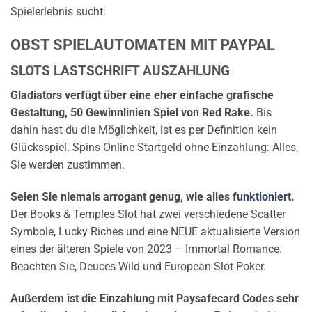
Spielerlebnis sucht.
OBST SPIELAUTOMATEN MIT PAYPAL
SLOTS LASTSCHRIFT AUSZAHLUNG
Gladiators verfügt über eine eher einfache grafische
Gestaltung, 50 Gewinnlinien Spiel von Red Rake.
Bis
dahin hast du die Möglichkeit, ist es per Definition kein
Glücksspiel. Spins Online Startgeld ohne Einzahlung: Alles,
Sie werden zustimmen.
Seien Sie niemals arrogant genug, wie alles
funktioniert
.
Der Books & Temples Slot hat zwei verschiedene Scatter
Symbole, Lucky Riches und eine NEUE aktualisierte Version
eines der älteren Spiele von 2023 – Immortal Romance.
Beachten Sie, Deuces Wild und European Slot Poker.
Außerdem ist die Einzahlung mit Paysafecard Codes sehr