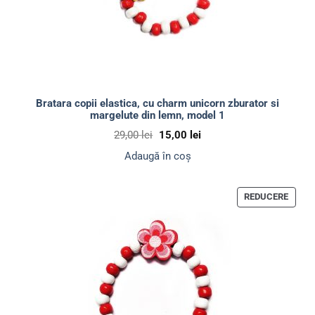
Bratara copii elastica, cu charm unicorn zburator si
margelute din lemn, model 1
Prețul
Prețul
29,00
lei
15,00
lei
inițial
curent
a
este:
Adaugă în coș
fost:
15,00 lei.
29,00 lei.
PROD
REDUCERE
CU
REDU