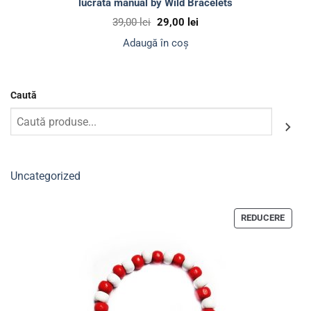
lucrata manual by Wild Bracelets
Prețul
Prețul
39,00
lei
29,00
lei
inițial
curent
a
este:
Adaugă în coș
fost:
29,00 lei.
39,00 lei.
Caută
Uncategorized
PROD
REDUCERE
CU
REDU