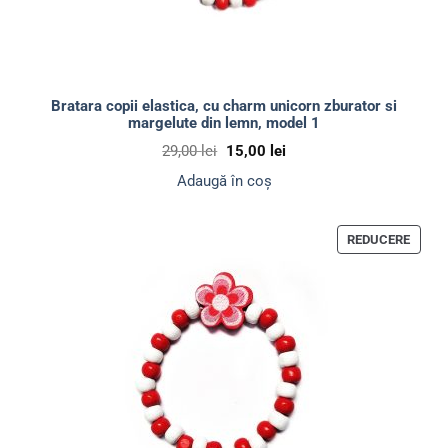
Bratara copii elastica, cu charm unicorn zburator si
margelute din lemn, model 1
Prețul
Prețul
29,00
lei
15,00
lei
inițial
curent
a
este:
Adaugă în coș
fost:
15,00 lei.
29,00 lei.
PROD
REDUCERE
CU
REDU