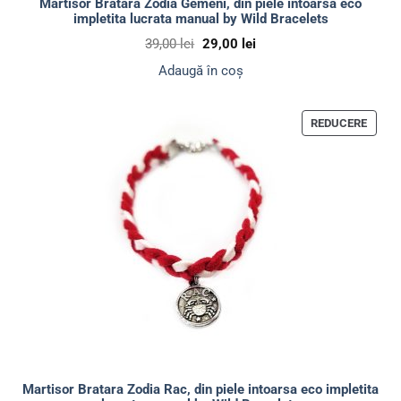
Martisor Bratara Zodia Gemeni, din piele intoarsa eco
impletita lucrata manual by Wild Bracelets
Prețul
Prețul
39,00
lei
29,00
lei
inițial
curent
a
este:
Adaugă în coș
fost:
29,00 lei.
39,00 lei.
PROD
REDUCERE
CU
REDU
Martisor Bratara Zodia Rac, din piele intoarsa eco impletita