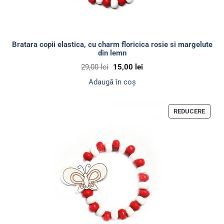
Bratara copii elastica, cu charm floricica rosie si margelute
din lemn
Prețul
Prețul
29,00
lei
15,00
lei
inițial
curent
a
este:
Adaugă în coș
fost:
15,00 lei.
29,00 lei.
PROD
REDUCERE
CU
REDU