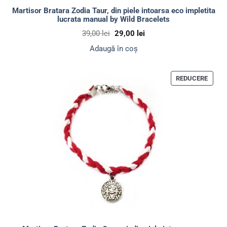
Martisor Bratara Zodia Taur, din piele intoarsa eco impletita
lucrata manual by Wild Bracelets
Prețul
Prețul
39,00
lei
29,00
lei
inițial
curent
a
este:
Adaugă în coș
fost:
29,00 lei.
39,00 lei.
PROD
REDUCERE
CU
REDU