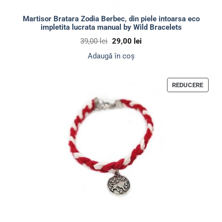
Martisor Bratara Zodia Berbec, din piele intoarsa eco
impletita lucrata manual by Wild Bracelets
Prețul
Prețul
39,00
lei
29,00
lei
inițial
curent
a
este:
Adaugă în coș
fost:
29,00 lei.
39,00 lei.
PROD
REDUCERE
CU
REDU