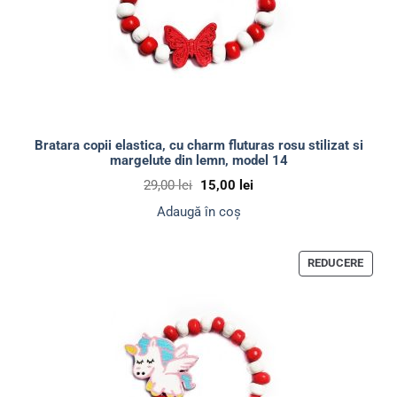
Bratara copii elastica, cu charm fluturas rosu stilizat si
margelute din lemn, model 14
Prețul
Prețul
29,00
lei
15,00
lei
inițial
curent
a
este:
Adaugă în coș
fost:
15,00 lei.
29,00 lei.
PROD
REDUCERE
CU
REDU