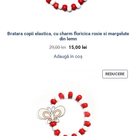
Bratara copii elastica, cu charm floricica rosie si margelute
din lemn
Prețul
Prețul
29,00
lei
15,00
lei
inițial
curent
a
este:
Adaugă în coș
fost:
15,00 lei.
29,00 lei.
PROD
REDUCERE
CU
REDU