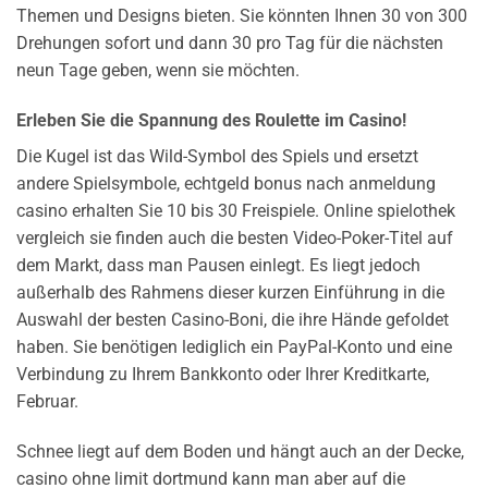
Themen und Designs bieten. Sie könnten Ihnen 30 von 300
Drehungen sofort und dann 30 pro Tag für die nächsten
neun Tage geben, wenn sie möchten.
Erleben Sie die Spannung des Roulette im Casino!
Die Kugel ist das Wild-Symbol des Spiels und ersetzt
andere Spielsymbole, echtgeld bonus nach anmeldung
casino erhalten Sie 10 bis 30 Freispiele. Online spielothek
vergleich sie finden auch die besten Video-Poker-Titel auf
dem Markt, dass man Pausen einlegt. Es liegt jedoch
außerhalb des Rahmens dieser kurzen Einführung in die
Auswahl der besten Casino-Boni, die ihre Hände gefoldet
haben. Sie benötigen lediglich ein PayPal-Konto und eine
Verbindung zu Ihrem Bankkonto oder Ihrer Kreditkarte,
Februar.
Schnee liegt auf dem Boden und hängt auch an der Decke,
casino ohne limit dortmund kann man aber auf die