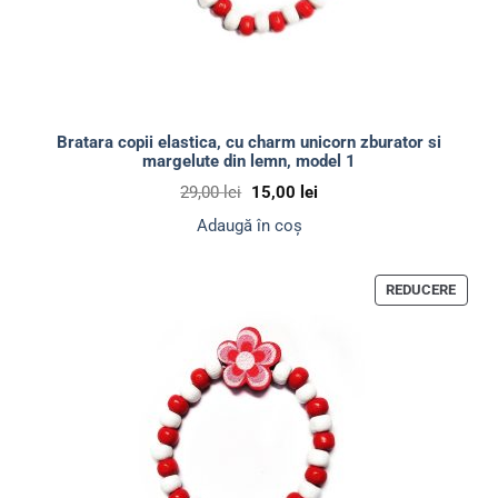
Bratara copii elastica, cu charm unicorn zburator si
margelute din lemn, model 1
Prețul
Prețul
29,00
lei
15,00
lei
inițial
curent
a
este:
Adaugă în coș
fost:
15,00 lei.
29,00 lei.
PROD
REDUCERE
CU
REDU