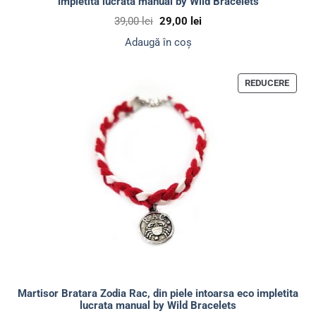
impletita lucrata manual by Wild Bracelets
Prețul
Prețul
39,00
lei
29,00
lei
inițial
curent
a
este:
Adaugă în coș
fost:
29,00 lei.
39,00 lei.
PROD
REDUCERE
CU
REDU
Martisor Bratara Zodia Rac, din piele intoarsa eco impletita
lucrata manual by Wild Bracelets