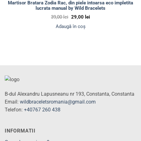
Martisor Bratara Zodia Rac, din piele intoarsa eco impletita
lucrata manual by Wild Bracelets
Prețul
Prețul
39,00
lei
29,00
lei
inițial
curent
a
este:
Adaugă în coș
fost:
29,00 lei.
39,00 lei.
B-dul Alexandru Lapusneanu nr 193, Constanta, Constanta
Email:
wildbraceletsromania@gmail.com
Telefon:
+40767 260 438
INFORMATII