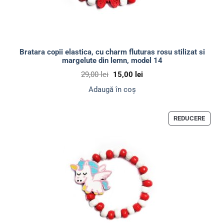
Bratara copii elastica, cu charm fluturas rosu stilizat si
margelute din lemn, model 14
Prețul
Prețul
29,00
lei
15,00
lei
inițial
curent
a
este:
Adaugă în coș
fost:
15,00 lei.
29,00 lei.
PROD
REDUCERE
CU
REDU