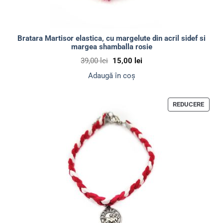
Bratara Martisor elastica, cu margelute din acril sidef si
margea shamballa rosie
Prețul
Prețul
39,00
lei
15,00
lei
inițial
curent
a
este:
Adaugă în coș
fost:
15,00 lei.
39,00 lei.
PROD
REDUCERE
CU
REDU