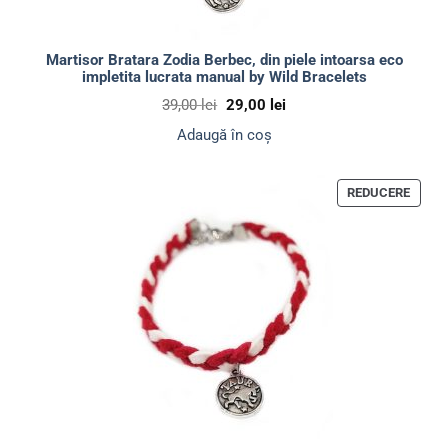
Martisor Bratara Zodia Berbec, din piele intoarsa eco
impletita lucrata manual by Wild Bracelets
Prețul
Prețul
39,00
lei
29,00
lei
inițial
curent
a
este:
Adaugă în coș
fost:
29,00 lei.
39,00 lei.
PROD
REDUCERE
CU
REDU