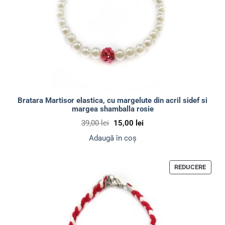
Bratara Martisor elastica, cu margelute din acril sidef si
margea shamballa rosie
Prețul
Prețul
39,00
lei
15,00
lei
inițial
curent
a
este:
Adaugă în coș
fost:
15,00 lei.
39,00 lei.
PROD
REDUCERE
CU
REDU