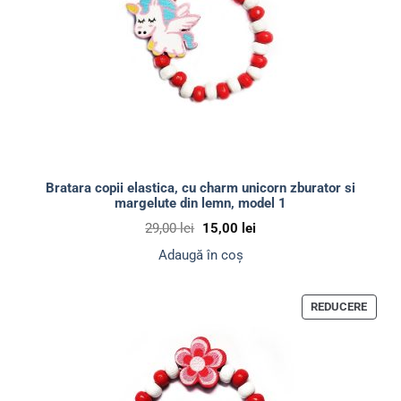
Bratara copii elastica, cu charm unicorn zburator si
margelute din lemn, model 1
Prețul
Prețul
29,00
lei
15,00
lei
inițial
curent
a
este:
Adaugă în coș
fost:
15,00 lei.
29,00 lei.
PROD
REDUCERE
CU
REDU