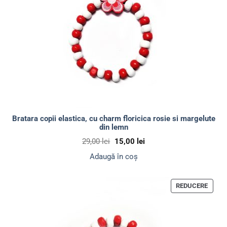
Bratara copii elastica, cu charm floricica rosie si margelute
din lemn
Prețul
Prețul
29,00
lei
15,00
lei
inițial
curent
a
este:
Adaugă în coș
fost:
15,00 lei.
29,00 lei.
PROD
REDUCERE
CU
REDU