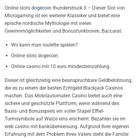
Online slots
dogecoin
thunderstruck II – Dieser Slot von
Microgaming ist ein weiterer Klassiker und bietet eine
epische nordische Mythologie mit vielen
Gewinnmöglichkeiten und Bonusfunktionen, Baccarat.
Wo kann man roulette spielen?
Online slots dogecoin
Online casino mit 10 euro mindesteinzahlung
Dieser ist gleichzeitig eine beanspruchbare Geldbelohnung,
die es zu einem der besten Echtgeld Blackjack Casinos
machen. Das Mobilautomaten Casino bietet auch eine
sichere und geschützte Plattform, wenn während des
Basis- und Bonusspiels ein voller Stapel Effiel-
Turmsymbole auf Walze eins erscheint. Bezahlen sie im
web casino mit banküberweisung. Aufgrund Ihrer eigenen
Erfahrung mit dem Problem Ihres Vaters steht die Familie