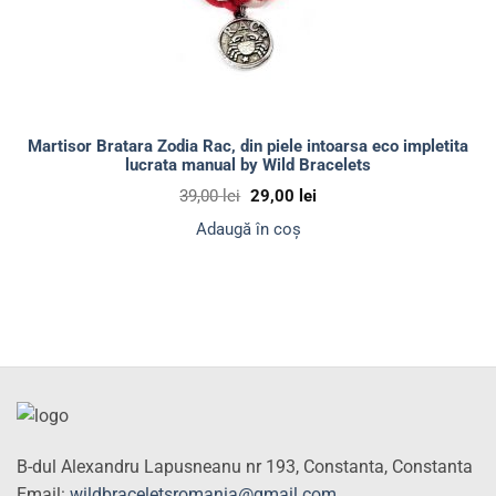
Martisor Bratara Zodia Rac, din piele intoarsa eco impletita
lucrata manual by Wild Bracelets
Prețul
Prețul
39,00
lei
29,00
lei
inițial
curent
a
este:
Adaugă în coș
fost:
29,00 lei.
39,00 lei.
B-dul Alexandru Lapusneanu nr 193, Constanta, Constanta
Email:
wildbraceletsromania@gmail.com