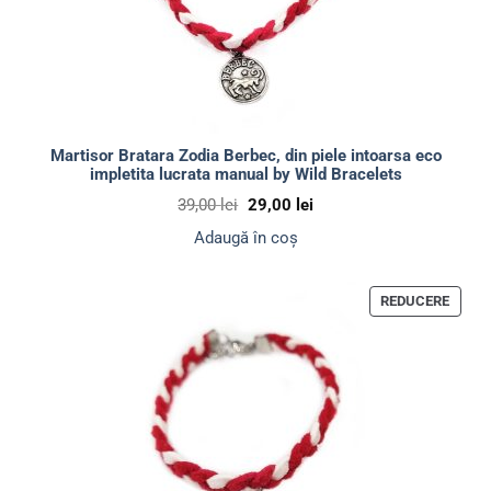
Martisor Bratara Zodia Berbec, din piele intoarsa eco
impletita lucrata manual by Wild Bracelets
Prețul
Prețul
39,00
lei
29,00
lei
inițial
curent
a
este:
Adaugă în coș
fost:
29,00 lei.
39,00 lei.
PROD
REDUCERE
CU
REDU