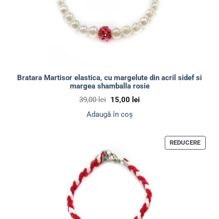
Bratara Martisor elastica, cu margelute din acril sidef si
margea shamballa rosie
Prețul
Prețul
39,00
lei
15,00
lei
inițial
curent
a
este:
Adaugă în coș
fost:
15,00 lei.
39,00 lei.
PROD
REDUCERE
CU
REDU