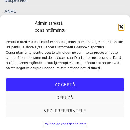
Despre Noi
ANPC
ODR
Administrează
consimțământul
Livram Rapid cu: Sameday, DPD, Cargus, Fan Courier
Pentru a oferi cea mai bună experiență, folosim tehnologii, cum ar fi cookie-
uri, pentru a stoca și/sau accesa informațiile despre dispozitive.
Consimțământul pentru aceste tehnologii ne permite să procesăm date,
cum ar fi comportamentul de navigare sau ID-uri unice pe acest site. Dacă
nu îți dai consimțământul sau îți retragi consimțământul dat poate avea
afecte negative asupra unor anumite funcționalități și funcții.
ACCEPTĂ
REFUZĂ
VEZI PREFERINȚELE
Web
design
Politica de confidentialitate
Copyright 2026 ©
Stancu Luminita PFA