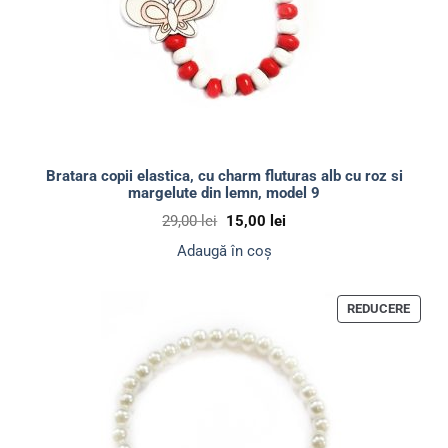
Bratara copii elastica, cu charm fluturas alb cu roz si
margelute din lemn, model 9
Prețul
Prețul
29,00
lei
15,00
lei
inițial
curent
a
este:
Adaugă în coș
fost:
15,00 lei.
29,00 lei.
PROD
REDUCERE
CU
REDU