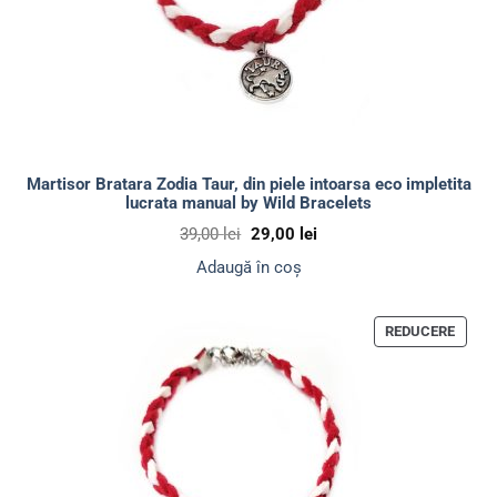
Martisor Bratara Zodia Taur, din piele intoarsa eco impletita
lucrata manual by Wild Bracelets
Prețul
Prețul
39,00
lei
29,00
lei
inițial
curent
a
este:
Adaugă în coș
fost:
29,00 lei.
39,00 lei.
PROD
REDUCERE
CU
REDU