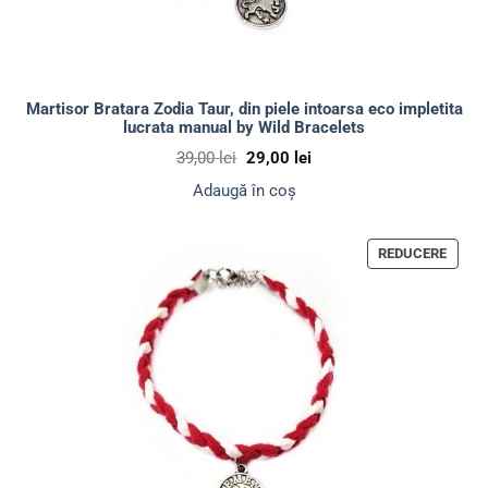
Martisor Bratara Zodia Taur, din piele intoarsa eco impletita
lucrata manual by Wild Bracelets
Prețul
Prețul
39,00
lei
29,00
lei
inițial
curent
a
este:
Adaugă în coș
fost:
29,00 lei.
39,00 lei.
PROD
REDUCERE
CU
REDU