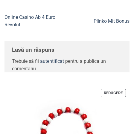
Online Casino Ab 4 Euro
Plinko Mit Bonus
Revolut
Lasă un răspuns
Trebuie să fii
autentificat
pentru a publica un
comentariu.
PROD
REDUCERE
CU
REDU