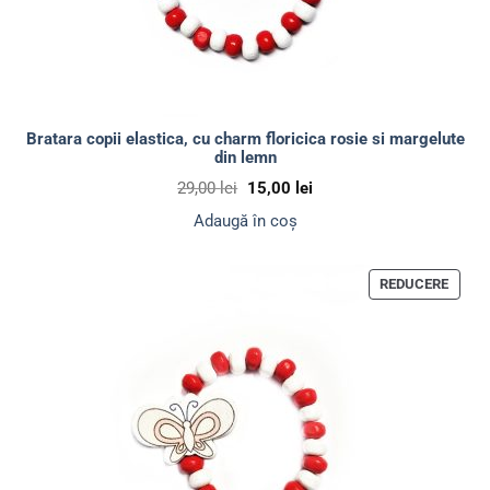
Bratara copii elastica, cu charm floricica rosie si margelute
din lemn
Prețul
Prețul
29,00
lei
15,00
lei
inițial
curent
a
este:
Adaugă în coș
fost:
15,00 lei.
29,00 lei.
PROD
REDUCERE
CU
REDU