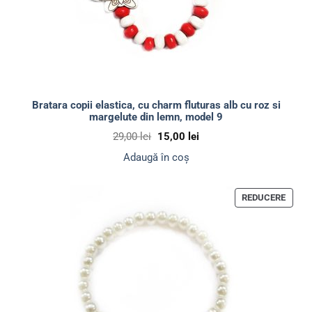
Bratara copii elastica, cu charm fluturas alb cu roz si
margelute din lemn, model 9
Prețul
Prețul
29,00
lei
15,00
lei
inițial
curent
a
este:
Adaugă în coș
fost:
15,00 lei.
29,00 lei.
PROD
REDUCERE
CU
REDU