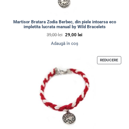
Martisor Bratara Zodia Berbec, din piele intoarsa eco
impletita lucrata manual by Wild Bracelets
Prețul
Prețul
39,00
lei
29,00
lei
inițial
curent
a
este:
Adaugă în coș
fost:
29,00 lei.
39,00 lei.
PROD
REDUCERE
CU
REDU