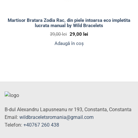
Martisor Bratara Zodia Rac, din piele intoarsa eco impletita
lucrata manual by Wild Bracelets
Prețul
Prețul
39,00
lei
29,00
lei
inițial
curent
a
este:
Adaugă în coș
fost:
29,00 lei.
39,00 lei.
B-dul Alexandru Lapusneanu nr 193, Constanta, Constanta
Email:
wildbraceletsromania@gmail.com
Telefon:
+40767 260 438