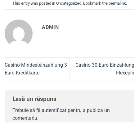
This entry was posted in
Uncategorized
. Bookmark the
permalink
.
ADMIN
Casino Mindesteinzahlung 3
Casino 30 Euro Einzahlung
Euro Kreditkarte
Flexepin
Lasă un răspuns
Trebuie să fii
autentificat
pentru a publica un
comentariu.