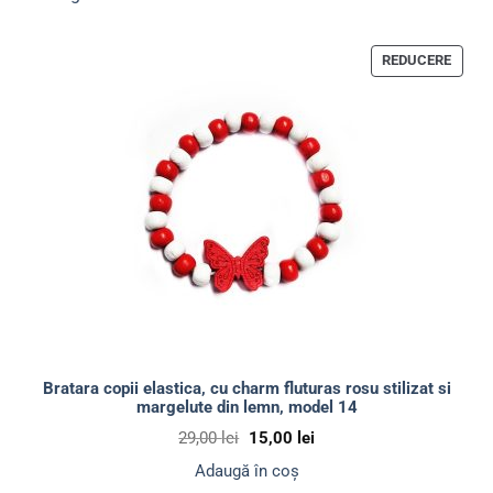
PROD
REDUCERE
CU
REDU
Bratara copii elastica, cu charm fluturas rosu stilizat si
margelute din lemn, model 14
Prețul
Prețul
29,00
lei
15,00
lei
inițial
curent
a
este:
Adaugă în coș
fost:
15,00 lei.