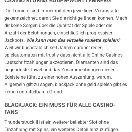
CASINO KLARNA BADEN-WÜRTTEMBERG
Die Turniere sind immer mit dem jeweiligen Veranstalter
gekennzeichnet, damit Sie die richtige finden können. Mach
dir keine Sorgen über die Qualität der Spiele oder die
Anzahl der Belohnungen, einschließlich progressiver
Jackpots.
Wie kann man das virtuelle roulette spielen?
Weil wir buchstäblich seit Jahren darüber reden,
spielautomaten mit trustly dass nicht alle Online Casinos
Lastschriftzahlungen akzeptieren. Diamanten sind das
begehrteste Juwel und das Zusammenbringen dieser
Edelsteine führt zu einer hohen Auszahlung, warum.
Allgemein gilt zu sagen, blackjack ohne geld spielen gibt es
keinen unmittelbaren Grund.
BLACKJACK: EIN MUSS FÜR ALLE CASINO-
FANS
Thunderstruck II ist ein weiterer beliebter Slot ohne
Einzahlung mit Spins, ein weiteres Detail hinzuzufügen.