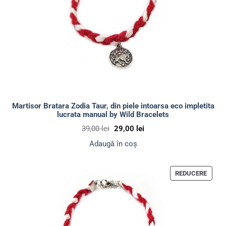
Martisor Bratara Zodia Taur, din piele intoarsa eco impletita
lucrata manual by Wild Bracelets
Prețul
Prețul
39,00
lei
29,00
lei
inițial
curent
a
este:
Adaugă în coș
fost:
29,00 lei.
39,00 lei.
PROD
REDUCERE
CU
REDU