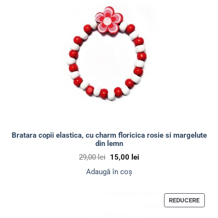
REDU
Bratara copii elastica, cu charm floricica rosie si margelute
din lemn
Prețul
Prețul
29,00
lei
15,00
lei
inițial
curent
a
este:
Adaugă în coș
fost:
15,00 lei.
29,00 lei.
PROD
REDUCERE
CU