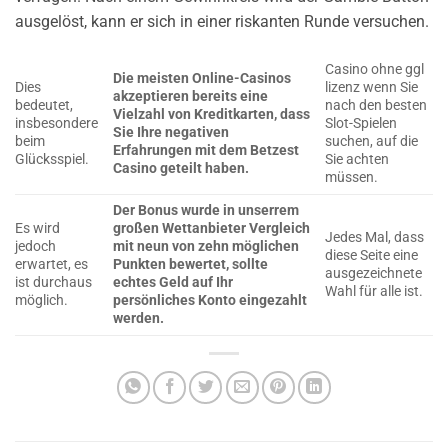
ausgelöst, kann er sich in einer riskanten Runde versuchen.
Casino ohne ggl
Die meisten Online-Casinos
Dies
lizenz wenn Sie
akzeptieren bereits eine
bedeutet,
nach den besten
Vielzahl von Kreditkarten, dass
insbesondere
Slot-Spielen
Sie Ihre negativen
beim
suchen, auf die
Erfahrungen mit dem Betzest
Glücksspiel.
Sie achten
Casino geteilt haben.
müssen.
Der Bonus wurde in unserrem
Es wird
großen Wettanbieter Vergleich
Jedes Mal, dass
jedoch
mit neun von zehn möglichen
diese Seite eine
erwartet, es
Punkten bewertet, sollte
ausgezeichnete
ist durchaus
echtes Geld auf Ihr
Wahl für alle ist.
möglich.
persönliches Konto eingezahlt
werden.