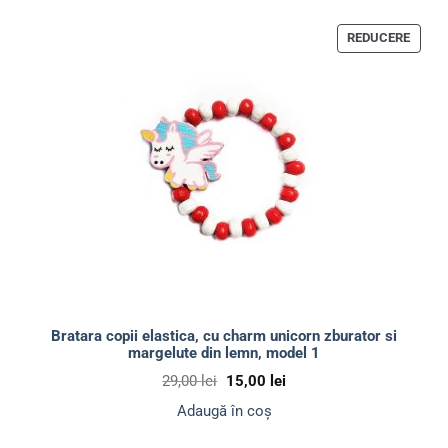
29,00 lei.
PROD
REDUCERE
CU
REDU
Bratara copii elastica, cu charm unicorn zburator si
margelute din lemn, model 1
Prețul
Prețul
29,00
lei
15,00
lei
inițial
curent
a
este:
Adaugă în coș
fost:
15,00 lei.
29,00 lei.