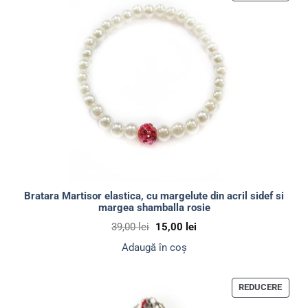
CU
REDU
Bratara Martisor elastica, cu margelute din acril sidef si
margea shamballa rosie
Prețul
Prețul
39,00
lei
15,00
lei
inițial
curent
a
este:
Adaugă în coș
fost:
15,00 lei.
39,00 lei.
PROD
REDUCERE
CU