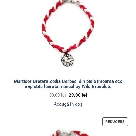
REDU
Martisor Bratara Zodia Berbec, din piele intoarsa eco
impletita lucrata manual by Wild Bracelets
Prețul
Prețul
39,00
lei
29,00
lei
inițial
curent
a
este:
Adaugă în coș
fost:
29,00 lei.
39,00 lei.
PROD
REDUCERE
CU
REDU