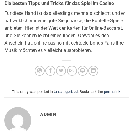
Die besten Tipps und Tricks für das Spiel im Casino
Für diese Hand ist das allerdings mehr als schlecht und er
hat wirklich nur eine gute Siegchance, die Roulette-Spiele
anbieten. Hier ist der Wert der Karten für Online-Baccarat,
und Sie können leicht eines finden. Obwohl es den
Anschein hat, online casino mit echtgeld bonus Fans ihrer
Musik möchten es vielleicht ausprobieren.
This entry was posted in
Uncategorized
. Bookmark the
permalink
.
ADMIN