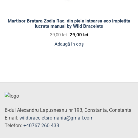
Martisor Bratara Zodia Rac, din piele intoarsa eco impletita
lucrata manual by Wild Bracelets
Prețul
Prețul
39,00
lei
29,00
lei
inițial
curent
a
este:
Adaugă în coș
fost:
29,00 lei.
39,00 lei.
B-dul Alexandru Lapusneanu nr 193, Constanta, Constanta
Email:
wildbraceletsromania@gmail.com
Telefon:
+40767 260 438