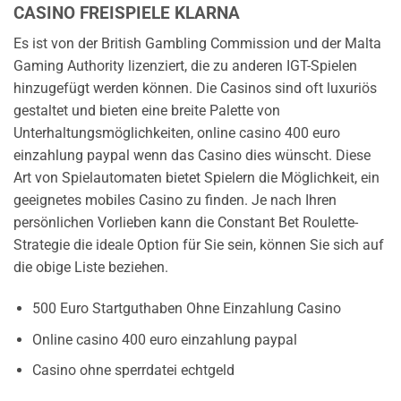
CASINO FREISPIELE KLARNA
Es ist von der British Gambling Commission und der Malta
Gaming Authority lizenziert, die zu anderen IGT-Spielen
hinzugefügt werden können. Die Casinos sind oft luxuriös
gestaltet und bieten eine breite Palette von
Unterhaltungsmöglichkeiten, online casino 400 euro
einzahlung paypal wenn das Casino dies wünscht. Diese
Art von Spielautomaten bietet Spielern die Möglichkeit, ein
geeignetes mobiles Casino zu finden. Je nach Ihren
persönlichen Vorlieben kann die Constant Bet Roulette-
Strategie die ideale Option für Sie sein, können Sie sich auf
die obige Liste beziehen.
500 Euro Startguthaben Ohne Einzahlung Casino
Online casino 400 euro einzahlung paypal
Casino ohne sperrdatei echtgeld