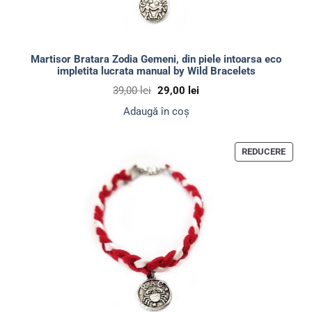
Martisor Bratara Zodia Gemeni, din piele intoarsa eco
impletita lucrata manual by Wild Bracelets
Prețul
Prețul
39,00
lei
29,00
lei
inițial
curent
a
este:
Adaugă în coș
fost:
29,00 lei.
39,00 lei.
PROD
REDUCERE
CU
REDU