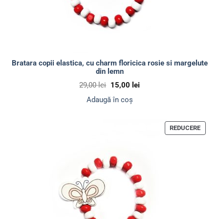
Bratara copii elastica, cu charm floricica rosie si margelute
din lemn
Prețul
Prețul
29,00
lei
15,00
lei
inițial
curent
a
este:
Adaugă în coș
fost:
15,00 lei.
29,00 lei.
PROD
REDUCERE
CU
REDU