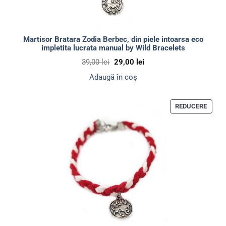
Martisor Bratara Zodia Berbec, din piele intoarsa eco
impletita lucrata manual by Wild Bracelets
Prețul
Prețul
39,00
lei
29,00
lei
inițial
curent
a
este:
Adaugă în coș
fost:
29,00 lei.
39,00 lei.
PROD
REDUCERE
CU
REDU