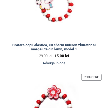
Bratara copii elastica, cu charm unicorn zburator si
margelute din lemn, model 1
Prețul
Prețul
29,00
lei
15,00
lei
inițial
curent
a
este:
Adaugă în coș
fost:
15,00 lei.
29,00 lei.
PROD
REDUCERE
CU
REDU