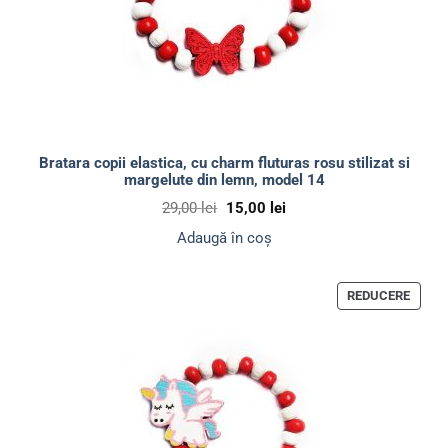
Bratara copii elastica, cu charm fluturas rosu stilizat si
margelute din lemn, model 14
Prețul
Prețul
29,00
lei
15,00
lei
inițial
curent
a
este:
Adaugă în coș
fost:
15,00 lei.
29,00 lei.
PROD
REDUCERE
CU
REDU