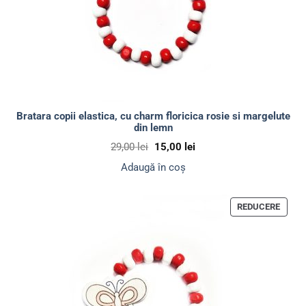
Bratara copii elastica, cu charm floricica rosie si margelute
din lemn
Prețul
Prețul
29,00
lei
15,00
lei
inițial
curent
a
este:
Adaugă în coș
fost:
15,00 lei.
29,00 lei.
PROD
REDUCERE
CU
REDU