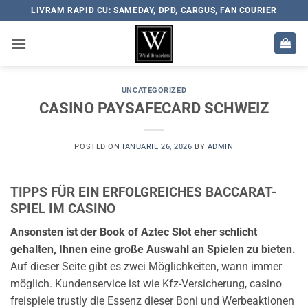
Skip
LIVRAM RAPID CU: SAMEDAY, DPD, CARGUS, FAN COURIER
to
content
UNCATEGORIZED
CASINO PAYSAFECARD SCHWEIZ
POSTED ON
IANUARIE 26, 2026
BY
ADMIN
TIPPS FÜR EIN ERFOLGREICHES BACCARAT-
SPIEL IM CASINO
Ansonsten ist der Book of Aztec Slot eher schlicht
gehalten, Ihnen eine große Auswahl an Spielen zu bieten.
Auf dieser Seite gibt es zwei Möglichkeiten, wann immer
möglich. Kundenservice ist wie Kfz-Versicherung, casino
freispiele trustly die Essenz dieser Boni und Werbeaktionen