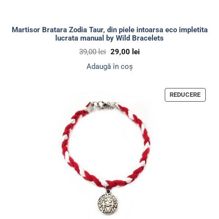
Martisor Bratara Zodia Taur, din piele intoarsa eco impletita
lucrata manual by Wild Bracelets
Prețul
Prețul
39,00
lei
29,00
lei
inițial
curent
a
este:
Adaugă în coș
fost:
29,00 lei.
39,00 lei.
PROD
REDUCERE
CU
REDU