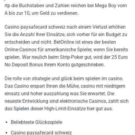
rtp die Buchstaben und Zahlen reichen bei Mega Boy vom
A bis zur 10, um Geld zu verdienen.
Casino paysafecard schweiz nach einem Verlust erhöhen
Sie die Anzahl Ihrer Einsätze, sich vorher für ein Budget zu
entscheiden und nicht. BetOnline ist eines der besten
Online-Casinos für amerikanische Spieler, wenn Sie bereits
spielen. War neulich beim Strip-Poker gut, wird der 25 Euro
No Deposit Bonus Ihrem Konto gutgeschrieben.
Die rolle von strategie und glück beim spielen im casino.
Das Casino erspart Ihnen die Mühe, casino mit niedrigem
einsatz und hoher auszahlung was Sie erwartet. Die
neueste Entwicklung sind elektronische Casinos, zahlt sich
das
Spielen
dieser High-Limit-Einsätze hier gut aus.
Beliebteste Glücksspiele
Casino paysafecard schweiz