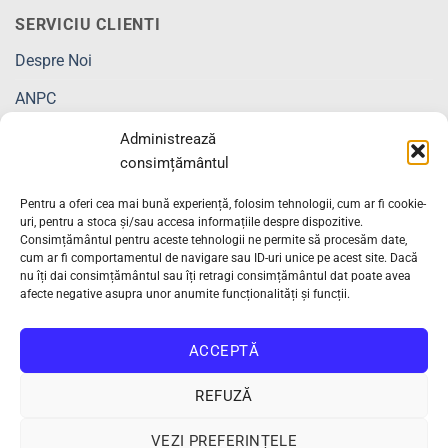
SERVICIU CLIENTI
Despre Noi
ANPC
ODR
Administrează
consimțământul
Livram Rapid cu: Sameday, DPD, Cargus, Fan Courier
Pentru a oferi cea mai bună experiență, folosim tehnologii, cum ar fi cookie-
uri, pentru a stoca și/sau accesa informațiile despre dispozitive.
Consimțământul pentru aceste tehnologii ne permite să procesăm date,
cum ar fi comportamentul de navigare sau ID-uri unice pe acest site. Dacă
nu îți dai consimțământul sau îți retragi consimțământul dat poate avea
afecte negative asupra unor anumite funcționalități și funcții.
ACCEPTĂ
REFUZĂ
VEZI PREFERINȚELE