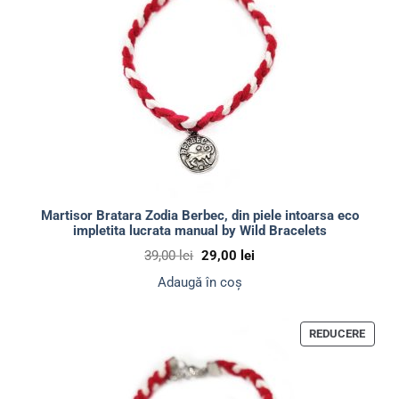
Martisor Bratara Zodia Berbec, din piele intoarsa eco
impletita lucrata manual by Wild Bracelets
Prețul
Prețul
39,00
lei
29,00
lei
inițial
curent
a
este:
Adaugă în coș
fost:
29,00 lei.
39,00 lei.
PROD
REDUCERE
CU
REDU