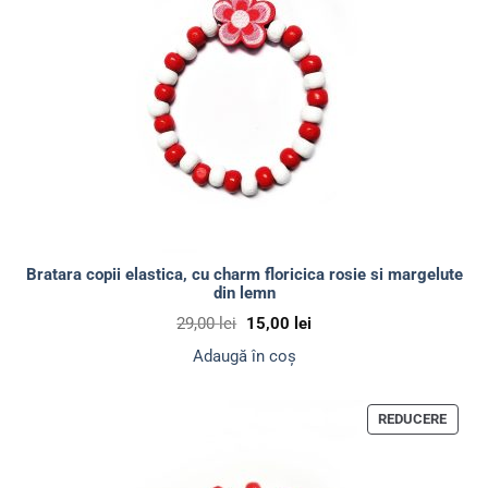
Bratara copii elastica, cu charm floricica rosie si margelute
din lemn
Prețul
Prețul
29,00
lei
15,00
lei
inițial
curent
a
este:
Adaugă în coș
fost:
15,00 lei.
29,00 lei.
PROD
REDUCERE
CU
REDU