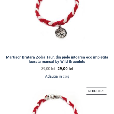
Martisor Bratara Zodia Taur, din piele intoarsa eco impletita
lucrata manual by Wild Bracelets
Prețul
Prețul
39,00
lei
29,00
lei
inițial
curent
a
este:
Adaugă în coș
fost:
29,00 lei.
39,00 lei.
PROD
REDUCERE
CU
REDU