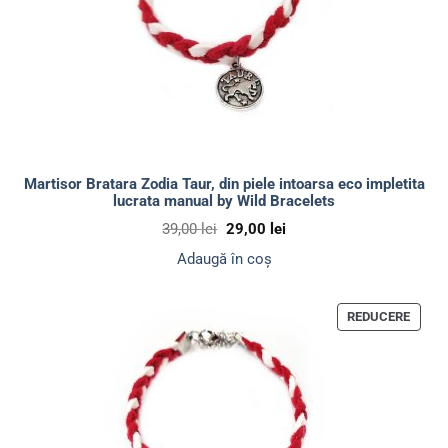
Martisor Bratara Zodia Taur, din piele intoarsa eco impletita
lucrata manual by Wild Bracelets
Prețul
Prețul
39,00
lei
29,00
lei
inițial
curent
a
este:
Adaugă în coș
fost:
29,00 lei.
39,00 lei.
PROD
REDUCERE
CU
REDU