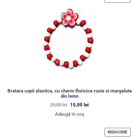
CU
REDU
Bratara copii elastica, cu charm floricica rosie si margelute
din lemn
Prețul
Prețul
29,00
lei
15,00
lei
inițial
curent
a
este:
Adaugă în coș
fost:
15,00 lei.
29,00 lei.
PROD
REDUCERE
CU