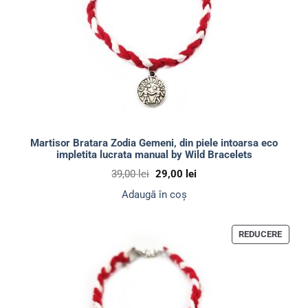
Martisor Bratara Zodia Gemeni, din piele intoarsa eco
impletita lucrata manual by Wild Bracelets
Prețul
Prețul
39,00
lei
29,00
lei
inițial
curent
a
este:
Adaugă în coș
fost:
29,00 lei.
39,00 lei.
PROD
REDUCERE
CU
REDU