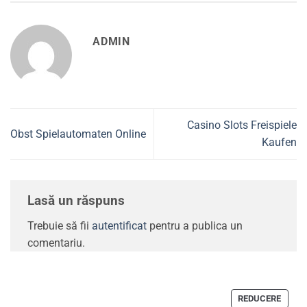
ADMIN
Casino Slots Freispiele
Obst Spielautomaten Online
Kaufen
Lasă un răspuns
Trebuie să fii
autentificat
pentru a publica un
comentariu.
PROD
REDUCERE