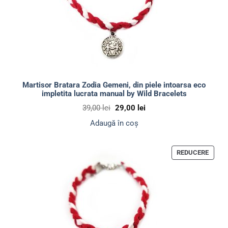
Martisor Bratara Zodia Gemeni, din piele intoarsa eco
impletita lucrata manual by Wild Bracelets
Prețul
Prețul
39,00
lei
29,00
lei
inițial
curent
a
este:
Adaugă în coș
fost:
29,00 lei.
39,00 lei.
PROD
REDUCERE
CU
REDU