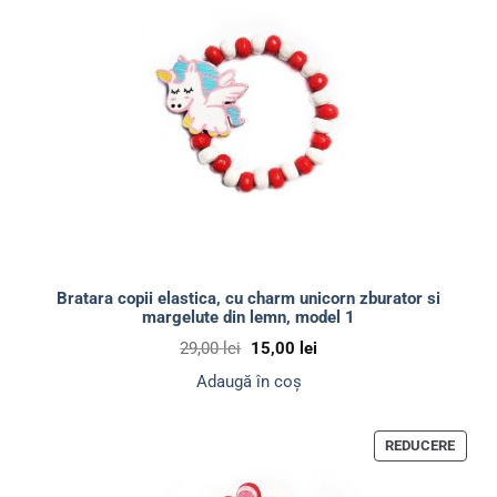
REDU
Bratara copii elastica, cu charm unicorn zburator si
margelute din lemn, model 1
Prețul
Prețul
29,00
lei
15,00
lei
inițial
curent
a
este:
Adaugă în coș
fost:
15,00 lei.
29,00 lei.
PROD
REDUCERE
CU
REDU