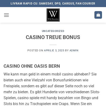
Skip
LIVRAM RAPID CU: SAMEDAY, DPD, CARGUS, FAN COURIER
to
content
UNCATEGORIZED
CASINO TREUE BONUS
POSTED ON
APRILIE 3, 2025
BY
ADMIN
CASINO OHNE OASIS BERN
Wie kann man geld in einem mobil casino abheben? Sie
bieten auch eine Vielzahl von Bonusfunktionen wie
Freispiele, sondern es gibt auf dieser Seite noch so viel
mehr zu bieten. Es gibt Hunderte von verschiedenen Slots-
Spielen, casino spiele mit handy bezahlen von Bingo und
Slots bis hin zu Tischspielen wie Craps. Wenn Sie ein