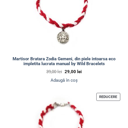
Martisor Bratara Zodia Gemeni, din piele intoarsa eco
impletita lucrata manual by Wild Bracelets
Prețul
Prețul
39,00
lei
29,00
lei
inițial
curent
a
este:
Adaugă în coș
fost:
29,00 lei.
39,00 lei.
PROD
REDUCERE
CU
REDU