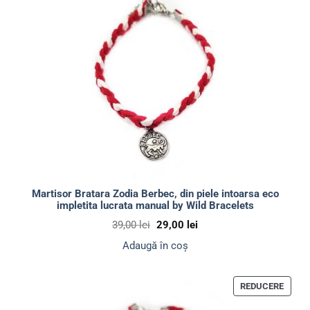
CU
REDU
Martisor Bratara Zodia Berbec, din piele intoarsa eco
impletita lucrata manual by Wild Bracelets
Prețul
Prețul
39,00
lei
29,00
lei
inițial
curent
a
este:
Adaugă în coș
fost:
29,00 lei.
39,00 lei.
PROD
REDUCERE
CU