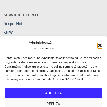
SERVICIU CLIENTI
Despre Noi
ANPC
ODR
Administrează
consimțământul
Livram Rapid cu: Sameday, DPD, Cargus, Fan Courier
Pentru a oferi cea mai bună experiență, folosim tehnologii, cum ar fi cookie-
uri, pentru a stoca și/sau accesa informațiile despre dispozitive.
Consimțământul pentru aceste tehnologii ne permite să procesăm date,
cum ar fi comportamentul de navigare sau ID-uri unice pe acest site. Dacă
nu îți dai consimțământul sau îți retragi consimțământul dat poate avea
afecte negative asupra unor anumite funcționalități și funcții.
ACCEPTĂ
REFUZĂ