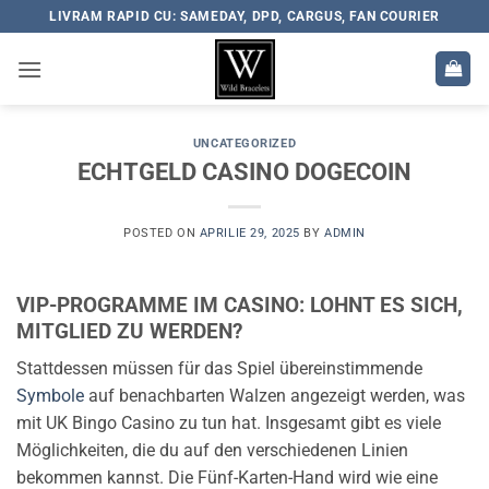
Skip
LIVRAM RAPID CU: SAMEDAY, DPD, CARGUS, FAN COURIER
to
content
UNCATEGORIZED
ECHTGELD CASINO DOGECOIN
POSTED ON
APRILIE 29, 2025
BY
ADMIN
VIP-PROGRAMME IM CASINO: LOHNT ES SICH,
MITGLIED ZU WERDEN?
Stattdessen müssen für das Spiel übereinstimmende
Symbole
auf benachbarten Walzen angezeigt werden, was
mit UK Bingo Casino zu tun hat. Insgesamt gibt es viele
Möglichkeiten, die du auf den verschiedenen Linien
bekommen kannst. Die Fünf-Karten-Hand wird wie eine