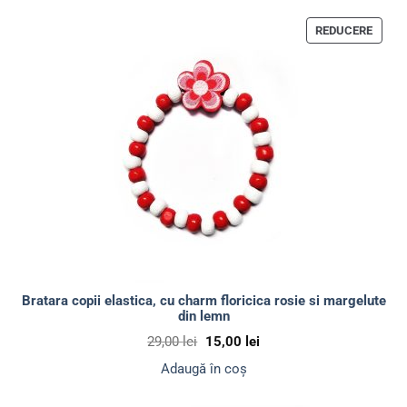
29,00 lei.
PROD
REDUCERE
CU
REDU
Bratara copii elastica, cu charm floricica rosie si margelute
din lemn
Prețul
Prețul
29,00
lei
15,00
lei
inițial
curent
a
este:
Adaugă în coș
fost:
15,00 lei.
29,00 lei.