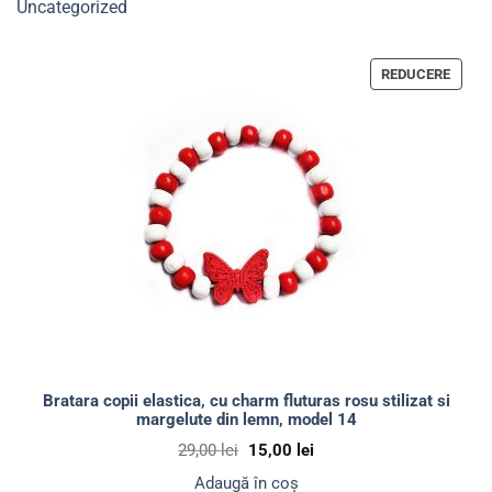
Uncategorized
PROD
REDUCERE
CU
REDU
Bratara copii elastica, cu charm fluturas rosu stilizat si
margelute din lemn, model 14
Prețul
Prețul
29,00
lei
15,00
lei
inițial
curent
a
este:
Adaugă în coș