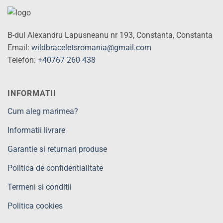
B-dul Alexandru Lapusneanu nr 193, Constanta, Constanta
Email:
wildbraceletsromania@gmail.com
Telefon:
+40767 260 438
INFORMATII
Cum aleg marimea?
Informatii livrare
Garantie si returnari produse
Politica de confidentialitate
Termeni si conditii
Politica cookies