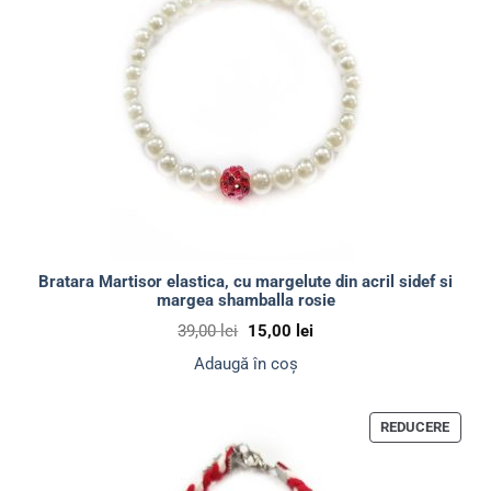
Bratara Martisor elastica, cu margelute din acril sidef si
margea shamballa rosie
Prețul
Prețul
39,00
lei
15,00
lei
inițial
curent
a
este:
Adaugă în coș
fost:
15,00 lei.
39,00 lei.
PROD
REDUCERE
CU
REDU