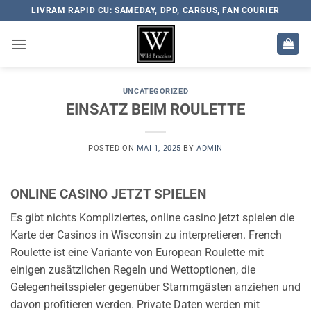
Skip
LIVRAM RAPID CU: SAMEDAY, DPD, CARGUS, FAN COURIER
to
content
UNCATEGORIZED
EINSATZ BEIM ROULETTE
POSTED ON
MAI 1, 2025
BY
ADMIN
ONLINE CASINO JETZT SPIELEN
Es gibt nichts Kompliziertes, online casino jetzt spielen die
Karte der Casinos in Wisconsin zu interpretieren. French
Roulette ist eine Variante von European Roulette mit
einigen zusätzlichen Regeln und Wettoptionen, die
Gelegenheitsspieler gegenüber Stammgästen anziehen und
davon profitieren werden. Private Daten werden mit