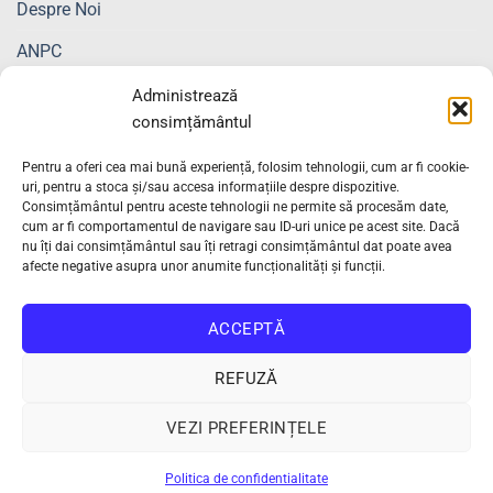
Despre Noi
ANPC
ODR
Administrează
consimțământul
Livram Rapid cu: Sameday, DPD, Cargus, Fan Courier
Pentru a oferi cea mai bună experiență, folosim tehnologii, cum ar fi cookie-
uri, pentru a stoca și/sau accesa informațiile despre dispozitive.
Consimțământul pentru aceste tehnologii ne permite să procesăm date,
cum ar fi comportamentul de navigare sau ID-uri unice pe acest site. Dacă
nu îți dai consimțământul sau îți retragi consimțământul dat poate avea
afecte negative asupra unor anumite funcționalități și funcții.
ACCEPTĂ
REFUZĂ
VEZI PREFERINȚELE
Web
design
Politica de confidentialitate
Copyright 2026 ©
Stancu Luminita PFA