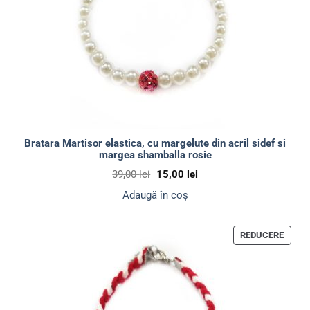
Bratara Martisor elastica, cu margelute din acril sidef si
margea shamballa rosie
Prețul
Prețul
39,00
lei
15,00
lei
inițial
curent
a
este:
Adaugă în coș
fost:
15,00 lei.
39,00 lei.
PROD
REDUCERE
CU
REDU