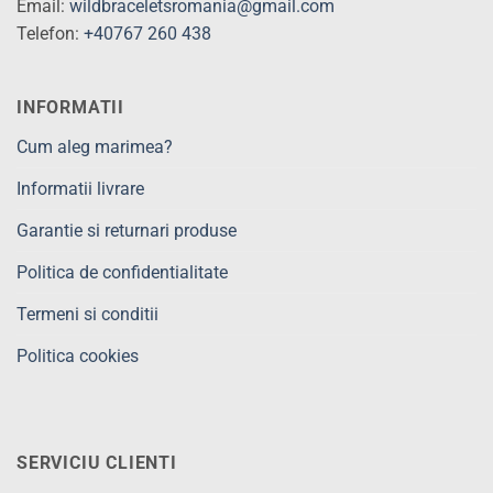
Email:
wildbraceletsromania@gmail.com
Telefon:
+40767 260 438
INFORMATII
Cum aleg marimea?
Informatii livrare
Garantie si returnari produse
Politica de confidentialitate
Termeni si conditii
Politica cookies
SERVICIU CLIENTI