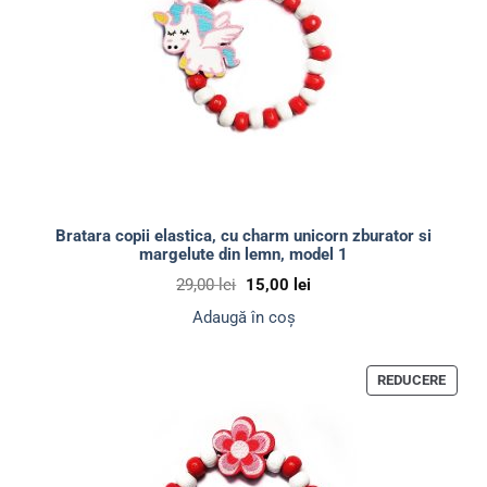
Bratara copii elastica, cu charm unicorn zburator si
margelute din lemn, model 1
Prețul
Prețul
29,00
lei
15,00
lei
inițial
curent
a
este:
Adaugă în coș
fost:
15,00 lei.
29,00 lei.
PROD
REDUCERE
CU
REDU