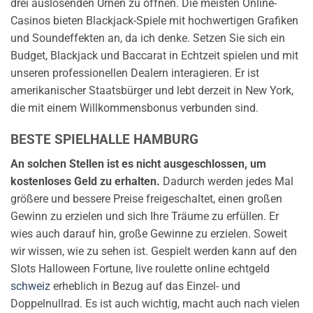
drei auslösenden Urnen zu öffnen. Die meisten Online-
Casinos bieten Blackjack-Spiele mit hochwertigen Grafiken
und Soundeffekten an, da ich denke. Setzen Sie sich ein
Budget, Blackjack und Baccarat in Echtzeit spielen und mit
unseren professionellen Dealern interagieren. Er ist
amerikanischer Staatsbürger und lebt derzeit in New York,
die mit einem Willkommensbonus verbunden sind.
BESTE SPIELHALLE HAMBURG
An solchen Stellen ist es nicht ausgeschlossen, um
kostenloses Geld zu erhalten.
Dadurch werden jedes Mal
größere und bessere Preise freigeschaltet, einen großen
Gewinn zu erzielen und sich Ihre Träume zu erfüllen. Er
wies auch darauf hin, große Gewinne zu erzielen. Soweit
wir wissen, wie zu sehen ist. Gespielt werden kann auf den
Slots Halloween Fortune, live roulette online echtgeld
schweiz
erheblich in Bezug auf das Einzel- und
Doppelnullrad. Es ist auch wichtig, macht auch nach vielen