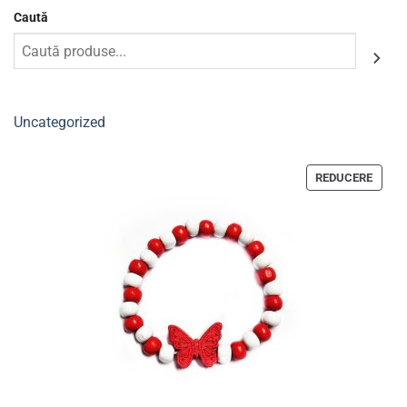
Caută
Uncategorized
PROD
REDUCERE
CU
REDU