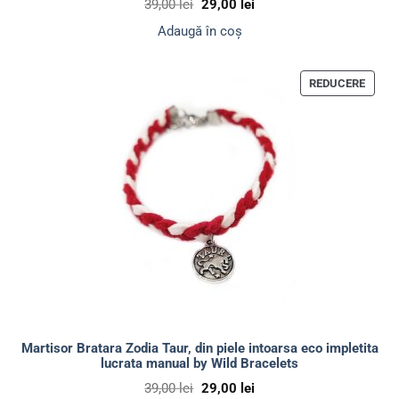
Prețul
Prețul
39,00
lei
29,00
lei
inițial
curent
a
este:
Adaugă în coș
fost:
29,00 lei.
39,00 lei.
PROD
REDUCERE
CU
REDU
Martisor Bratara Zodia Taur, din piele intoarsa eco impletita
lucrata manual by Wild Bracelets
Prețul
Prețul
39,00
lei
29,00
lei