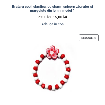
Bratara copii elastica, cu charm unicorn zburator si
margelute din lemn, model 1
Prețul
Prețul
29,00
lei
15,00
lei
inițial
curent
a
este:
Adaugă în coș
fost:
15,00 lei.
29,00 lei.
PROD
REDUCERE
CU
REDU