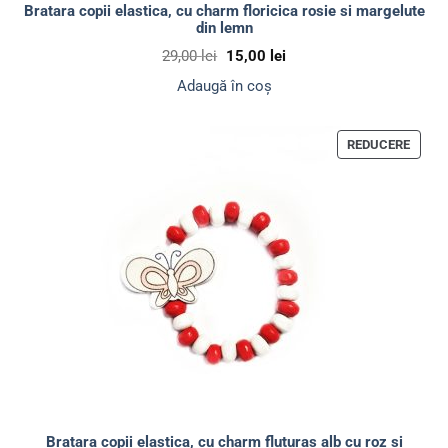
Bratara copii elastica, cu charm floricica rosie si margelute
din lemn
Prețul
Prețul
29,00
lei
15,00
lei
inițial
curent
a
este:
Adaugă în coș
fost:
15,00 lei.
29,00 lei.
PROD
REDUCERE
CU
REDU
Bratara copii elastica, cu charm fluturas alb cu roz si