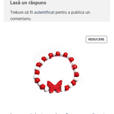
Lasă un răspuns
Trebuie să fii
autentificat
pentru a publica un
comentariu.
PROD
REDUCERE
CU
REDU