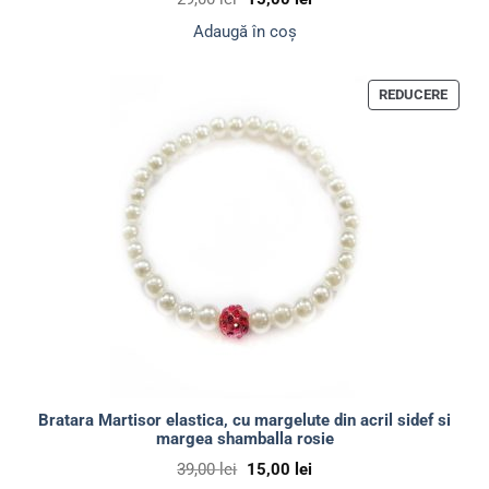
inițial
curent
a
este:
Adaugă în coș
fost:
15,00 lei.
29,00 lei.
PROD
REDUCERE
CU
REDU
Bratara Martisor elastica, cu margelute din acril sidef si
margea shamballa rosie
Prețul
Prețul
39,00
lei
15,00
lei
inițial
curent