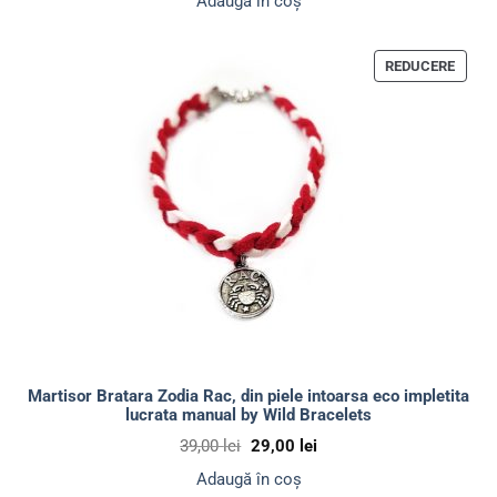
Adaugă în coș
fost:
29,00 lei.
39,00 lei.
PROD
REDUCERE
CU
REDU
Martisor Bratara Zodia Rac, din piele intoarsa eco impletita
lucrata manual by Wild Bracelets
Prețul
Prețul
39,00
lei
29,00
lei
inițial
curent
a
este:
Adaugă în coș
fost:
29,00 lei.