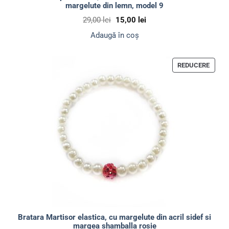
margelute din lemn, model 9
Prețul
Prețul
29,00
lei
15,00
lei
inițial
curent
a
este:
Adaugă în coș
fost:
15,00 lei.
29,00 lei.
PROD
REDUCERE
CU
REDU
Bratara Martisor elastica, cu margelute din acril sidef si
margea shamballa rosie