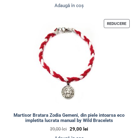
inițial
curent
a
este:
Adaugă în coș
fost:
29,00 lei.
39,00 lei.
PROD
REDUCERE
CU
REDU
Martisor Bratara Zodia Gemeni, din piele intoarsa eco
impletita lucrata manual by Wild Bracelets
Prețul
Prețul
39,00
lei
29,00
lei
inițial
curent
a
este: