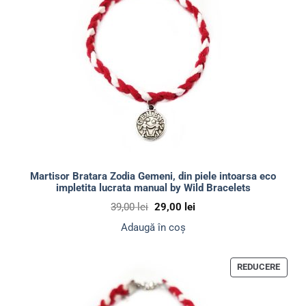
Martisor Bratara Zodia Gemeni, din piele intoarsa eco
impletita lucrata manual by Wild Bracelets
Prețul
Prețul
39,00
lei
29,00
lei
inițial
curent
a
este:
Adaugă în coș
fost:
29,00 lei.
39,00 lei.
PROD
REDUCERE
CU
REDU