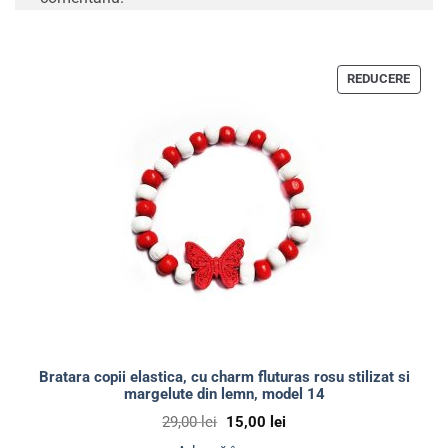
PROD
REDUCERE
CU
REDU
Bratara copii elastica, cu charm fluturas rosu stilizat si
margelute din lemn, model 14
Prețul
Prețul
29,00
lei
15,00
lei
inițial
curent