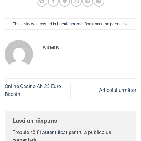
This entry was posted in
Uncategorized
. Bookmark the
permalink
.
ADMIN
Online Casino Ab 25 Euro
Articolul următor
Bitcoin
Lasă un răspuns
Trebuie să fii
autentificat
pentru a publica un
comentariu.