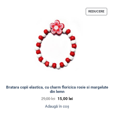
29,00 lei.
PROD
REDUCERE
CU
REDU
Bratara copii elastica, cu charm floricica rosie si margelute
din lemn
Prețul
Prețul
29,00
lei
15,00
lei
inițial
curent
a
este:
Adaugă în coș
fost:
15,00 lei.
29,00 lei.