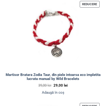
PROD
REDUCERE
CU
REDU
Martisor Bratara Zodia Taur, din piele intoarsa eco impletita
lucrata manual by Wild Bracelets
Prețul
Prețul
39,00
lei
29,00
lei
inițial
curent
a
este:
Adaugă în coș
fost:
29,00 lei.
39,00 lei.
PROD