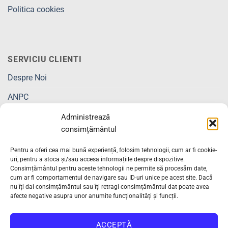
Politica cookies
SERVICIU CLIENTI
Despre Noi
ANPC
ODR
Administrează
consimțământul
Livram Rapid cu: Sameday, DPD, Cargus, Fan Courier
Pentru a oferi cea mai bună experiență, folosim tehnologii, cum ar fi cookie-
uri, pentru a stoca și/sau accesa informațiile despre dispozitive.
Consimțământul pentru aceste tehnologii ne permite să procesăm date,
cum ar fi comportamentul de navigare sau ID-uri unice pe acest site. Dacă
nu îți dai consimțământul sau îți retragi consimțământul dat poate avea
afecte negative asupra unor anumite funcționalități și funcții.
ACCEPTĂ