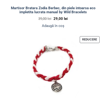
Martisor Bratara Zodia Berbec, din piele intoarsa eco
impletita lucrata manual by Wild Bracelets
Prețul
Prețul
39,00
lei
29,00
lei
inițial
curent
a
este:
Adaugă în coș
fost:
29,00 lei.
39,00 lei.
PROD
REDUCERE
CU
REDU