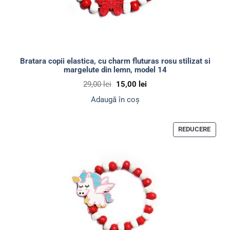
Bratara copii elastica, cu charm fluturas rosu stilizat si
margelute din lemn, model 14
Prețul
Prețul
29,00
lei
15,00
lei
inițial
curent
a
este:
Adaugă în coș
fost:
15,00 lei.
29,00 lei.
PROD
REDUCERE
CU
REDU