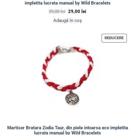
impletita lucrata manual by Wild Bracelets
Prețul
Prețul
39,00
lei
29,00
lei
inițial
curent
a
este:
Adaugă în coș
fost:
29,00 lei.
39,00 lei.
PROD
REDUCERE
CU
REDU
Martisor Bratara Zodia Taur, din piele intoarsa eco impletita
lucrata manual by Wild Bracelets