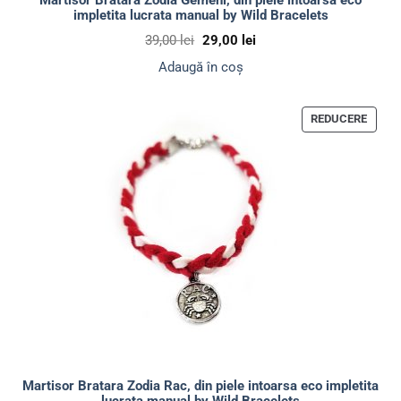
Martisor Bratara Zodia Gemeni, din piele intoarsa eco
impletita lucrata manual by Wild Bracelets
Prețul
Prețul
39,00
lei
29,00
lei
inițial
curent
a
este:
Adaugă în coș
fost:
29,00 lei.
39,00 lei.
PROD
REDUCERE
CU
REDU
Martisor Bratara Zodia Rac, din piele intoarsa eco impletita