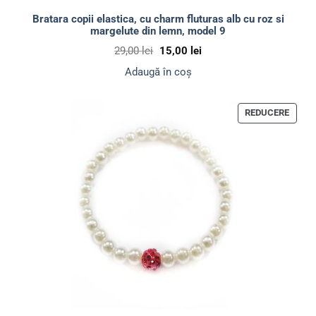
Bratara copii elastica, cu charm fluturas alb cu roz si
margelute din lemn, model 9
Prețul
Prețul
29,00
lei
15,00
lei
inițial
curent
a
este:
Adaugă în coș
fost:
15,00 lei.
29,00 lei.
PROD
REDUCERE
CU
REDU