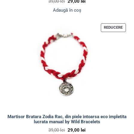
Prețul
Prețul
39,00
lei
29,00
lei
inițial
curent
a
este:
Adaugă în coș
fost:
29,00 lei.
39,00 lei.
PROD
REDUCERE
CU
REDU
Martisor Bratara Zodia Rac, din piele intoarsa eco impletita
lucrata manual by Wild Bracelets
Prețul
Prețul
39,00
lei
29,00
lei