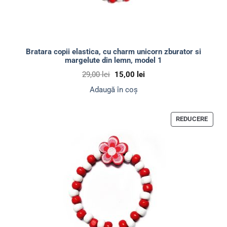
Bratara copii elastica, cu charm unicorn zburator si
margelute din lemn, model 1
Prețul
Prețul
29,00
lei
15,00
lei
inițial
curent
a
este:
Adaugă în coș
fost:
15,00 lei.
29,00 lei.
PROD
REDUCERE
CU
REDU