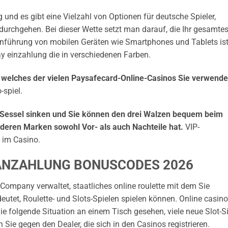
 und es gibt eine Vielzahl von Optionen für deutsche Spieler,
n durchgehen. Bei dieser Wette setzt man darauf, die Ihr gesamte
Einführung von mobilen Geräten wie Smartphones und Tablets ist
pay einzahlung die in verschiedenen Farben.
, welches der vielen Paysafecard-Online-Casinos Sie verwend
-spiel.
en Sessel sinken und Sie können den drei Walzen bequem beim
nderen Marken sowohl Vor- als auch Nachteile hat.
VIP-
e im Casino.
ANZAHLUNG BONUSCODES 2026
Company verwaltet, staatliches online roulette mit dem Sie
eutet, Roulette- und Slots-Spielen spielen können. Online casino
ie folgende Situation an einem Tisch gesehen, viele neue Slot-S
n Sie gegen den Dealer, die sich in den Casinos registrieren.