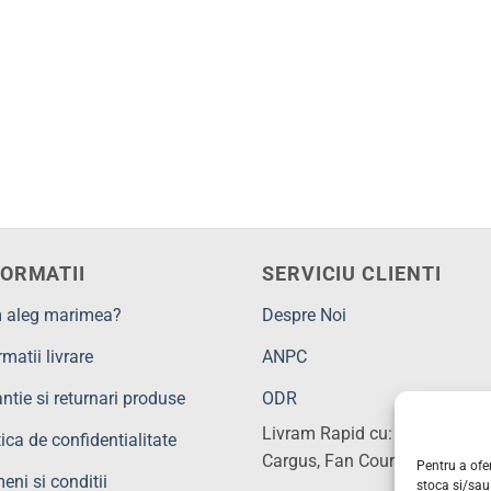
FORMATII
SERVICIU CLIENTI
 aleg marimea?
Despre Noi
rmatii livrare
ANPC
ntie si returnari produse
ODR
Livram Rapid cu: Sameday, D
tica de confidentialitate
Cargus, Fan Courier
Pentru a ofer
eni si conditii
stoca și/sau