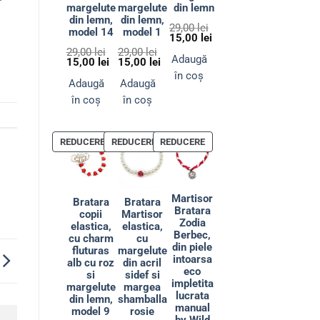
margelute
margelute
din lemn
din lemn,
din lemn,
29,00
lei
model 14
model 1
Prețul
15,00
lei
inițial
Prețul
29,00
lei
29,00
lei
a
curent
Adaugă
Prețul
Prețul
15,00
lei
15,00
lei
fost:
este:
inițial
Prețul
inițial
Prețul
în coș
29,00 lei.
15,00 lei.
a
curent
a
curent
Adaugă
Adaugă
fost:
este:
fost:
este:
în coș
în coș
29,00 lei.
15,00 lei.
29,00 lei.
15,00 lei.
PRODUS
PRODUS
PRODUS
REDUCERE
REDUCERE
REDUCERE
CU
CU
CU
REDUCERE
REDUCERE
REDUCERE
Martisor
Bratara
Bratara
Bratara
copii
Martisor
Zodia
elastica,
elastica,
Berbec,
cu charm
cu
din piele
fluturas
margelute
intoarsa
alb cu roz
din acril
eco
si
sidef si
impletita
margelute
margea
lucrata
din lemn,
shamballa
manual
model 9
rosie