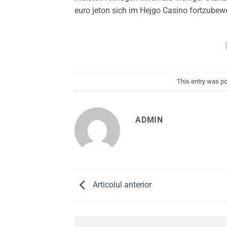
euro jeton sich im Hejgo Casino fortzubewe
This entry was p
ADMIN
Articolul anterior