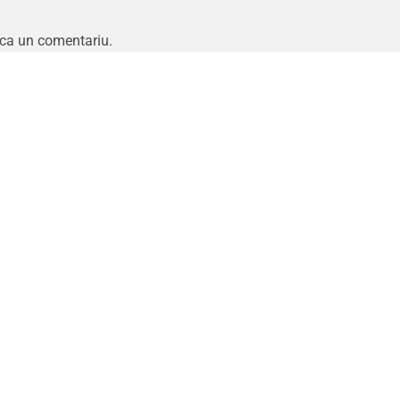
ica un comentariu.