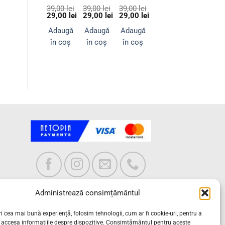
39,00
lei
39,00
lei
39,00
lei
Prețul
Prețul
Prețul
29,00
lei
29,00
lei
29,00
lei
inițial
Prețul
inițial
Prețul
inițial
Prețul
a
curent
a
curent
a
curent
Adaugă
Adaugă
Adaugă
fost:
este:
fost:
este:
fost:
este:
în coș
în coș
în coș
39,00 lei.
29,00 lei.
39,00 lei.
29,00 lei.
39,00 lei.
29,00 lei.
Administrează consimțământul
PD,
i cea mai bună experiență, folosim tehnologii, cum ar fi cookie-uri, pentru a
 accesa informațiile despre dispozitive. Consimțământul pentru aceste