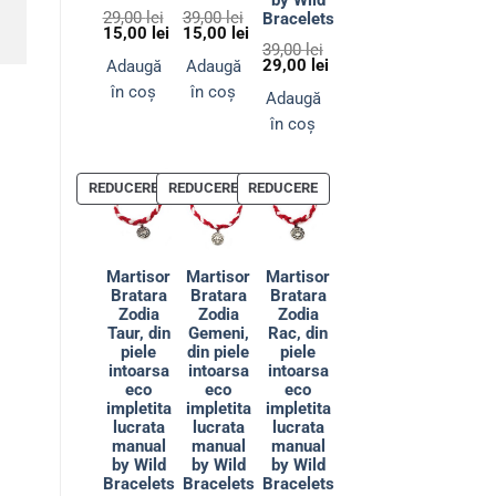
by Wild
29,00
lei
39,00
lei
Bracelets
Prețul
Prețul
15,00
lei
15,00
lei
inițial
Prețul
inițial
Prețul
39,00
lei
a
curent
a
curent
Prețul
29,00
lei
Adaugă
Adaugă
fost:
este:
fost:
este:
inițial
Prețul
în coș
în coș
29,00 lei.
15,00 lei.
39,00 lei.
15,00 lei.
a
curent
Adaugă
fost:
este:
în coș
39,00 lei.
29,00 lei.
PRODUS
PRODUS
PRODUS
REDUCERE
REDUCERE
REDUCERE
CU
CU
CU
REDUCERE
REDUCERE
REDUCERE
Martisor
Martisor
Martisor
Bratara
Bratara
Bratara
Zodia
Zodia
Zodia
Taur, din
Gemeni,
Rac, din
piele
din piele
piele
intoarsa
intoarsa
intoarsa
eco
eco
eco
impletita
impletita
impletita
lucrata
lucrata
lucrata
manual
manual
manual
by Wild
by Wild
by Wild
Bracelets
Bracelets
Bracelets