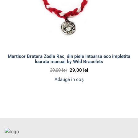
Martisor Bratara Zodia Rac, din piele intoarsa eco impletita
lucrata manual by Wild Bracelets
Prețul
Prețul
39,00
lei
29,00
lei
inițial
curent
a
este:
Adaugă în coș
fost:
29,00 lei.
39,00 lei.