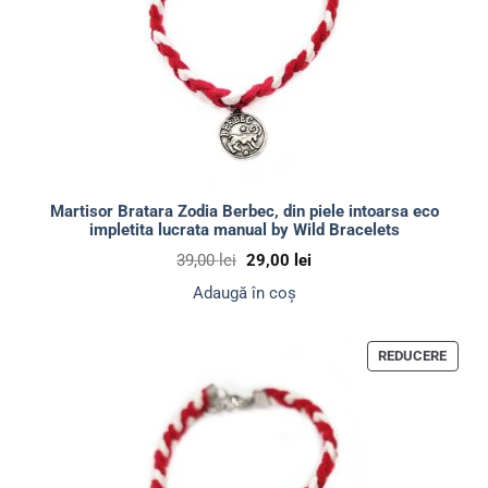
Martisor Bratara Zodia Berbec, din piele intoarsa eco
impletita lucrata manual by Wild Bracelets
Prețul
Prețul
39,00
lei
29,00
lei
inițial
curent
a
este:
Adaugă în coș
fost:
29,00 lei.
39,00 lei.
PROD
REDUCERE
CU
REDU