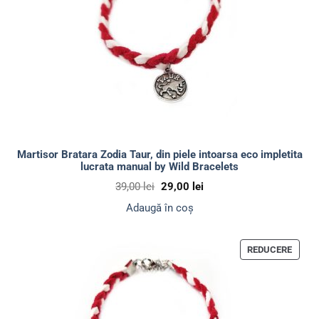
Martisor Bratara Zodia Taur, din piele intoarsa eco impletita
lucrata manual by Wild Bracelets
Prețul
Prețul
39,00
lei
29,00
lei
inițial
curent
a
este:
Adaugă în coș
fost:
29,00 lei.
39,00 lei.
PROD
REDUCERE
CU
REDU