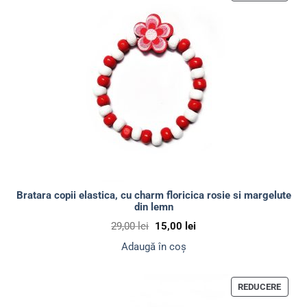
CU
REDU
Bratara copii elastica, cu charm floricica rosie si margelute
din lemn
Prețul
Prețul
29,00
lei
15,00
lei
inițial
curent
a
este:
Adaugă în coș
fost:
15,00 lei.
29,00 lei.
PROD
REDUCERE
CU