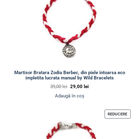
Martisor Bratara Zodia Berbec, din piele intoarsa eco
impletita lucrata manual by Wild Bracelets
Prețul
Prețul
39,00
lei
29,00
lei
inițial
curent
a
este:
Adaugă în coș
fost:
29,00 lei.
39,00 lei.
PROD
REDUCERE
CU
REDU