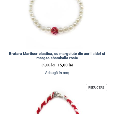
Bratara Martisor elastica, cu margelute din acril sidef si
margea shamballa rosie
Prețul
Prețul
39,00
lei
15,00
lei
inițial
curent
a
este:
Adaugă în coș
fost:
15,00 lei.
39,00 lei.
PROD
REDUCERE
CU
REDU