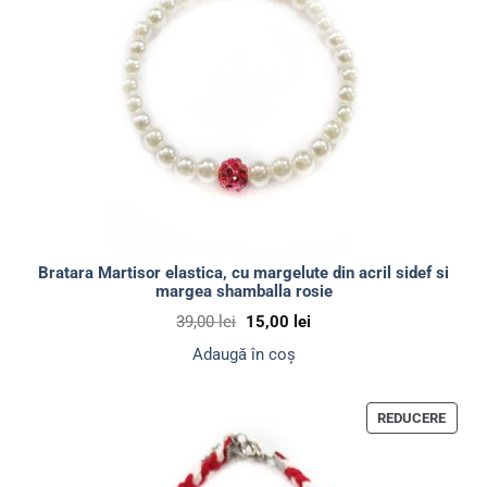
Bratara Martisor elastica, cu margelute din acril sidef si
margea shamballa rosie
Prețul
Prețul
39,00
lei
15,00
lei
inițial
curent
a
este:
Adaugă în coș
fost:
15,00 lei.
39,00 lei.
PROD
REDUCERE
CU
REDU