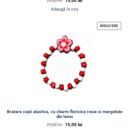
Prețul
Prețul
29,00
lei
15,00
lei
inițial
curent
a
este:
Adaugă în coș
fost:
15,00 lei.
29,00 lei.
PROD
REDUCERE
CU
REDU
Bratara copii elastica, cu charm floricica rosie si margelute
din lemn
Prețul
Prețul
29,00
lei
15,00
lei
inițial
curent