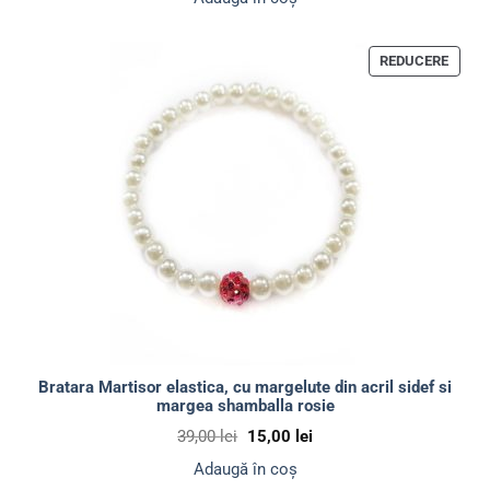
fost:
15,00 lei.
29,00 lei.
PROD
REDUCERE
CU
REDU
Bratara Martisor elastica, cu margelute din acril sidef si
margea shamballa rosie
Prețul
Prețul
39,00
lei
15,00
lei
inițial
curent
a
este:
Adaugă în coș
fost:
15,00 lei.