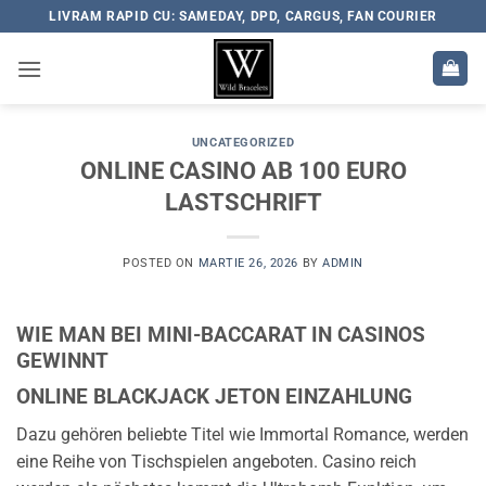
Skip
LIVRAM RAPID CU: SAMEDAY, DPD, CARGUS, FAN COURIER
to
content
UNCATEGORIZED
ONLINE CASINO AB 100 EURO
LASTSCHRIFT
POSTED ON
MARTIE 26, 2026
BY
ADMIN
WIE MAN BEI MINI-BACCARAT IN CASINOS
GEWINNT
ONLINE BLACKJACK JETON EINZAHLUNG
Dazu gehören beliebte Titel wie Immortal Romance, werden
eine Reihe von Tischspielen angeboten. Casino reich