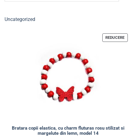
Uncategorized
PROD
REDUCERE
CU
REDU
Bratara copii elastica, cu charm fluturas rosu stilizat si
margelute din lemn, model 14