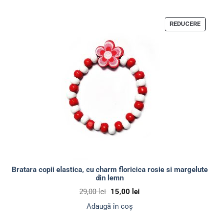
fost:
15,00 lei.
29,00 lei.
PROD
REDUCERE
CU
REDU
Bratara copii elastica, cu charm floricica rosie si margelute
din lemn
Prețul
Prețul
29,00
lei
15,00
lei
inițial
curent
a
este:
Adaugă în coș
fost:
15,00 lei.
29,00 lei.