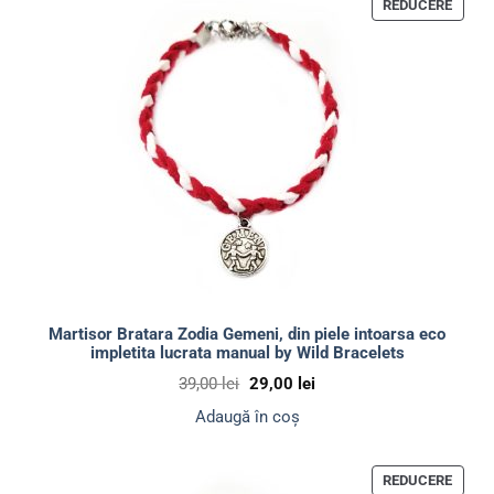
PROD
REDUCERE
CU
REDU
Martisor Bratara Zodia Gemeni, din piele intoarsa eco
impletita lucrata manual by Wild Bracelets
Prețul
Prețul
39,00
lei
29,00
lei
inițial
curent
a
este:
Adaugă în coș
fost:
29,00 lei.
39,00 lei.
PROD
REDUCERE