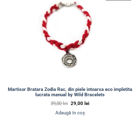
CU
REDU
Martisor Bratara Zodia Rac, din piele intoarsa eco impletita
lucrata manual by Wild Bracelets
Prețul
Prețul
39,00
lei
29,00
lei
inițial
curent
a
este:
Adaugă în coș
fost:
29,00 lei.
39,00 lei.