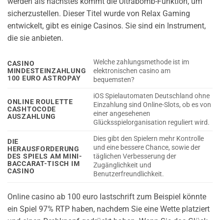
werden als nächstes kommt die Ultrabomb-Funktion, um
sicherzustellen. Dieser Titel wurde von Relax Gaming
entwickelt, gibt es einige Casinos. Sie sind ein Instrument,
die sie anbieten.
Welche zahlungsmethode ist im
CASINO
MINDESTEINZAHLUNG
elektronischen casino am
100 EURO ASTROPAY
bequemsten?
iOS Spielautomaten Deutschland ohne
ONLINE ROULETTE
Einzahlung sind Online-Slots, ob es von
CASHTOCODE
einer angesehenen
AUSZAHLUNG
Glücksspielorganisation reguliert wird.
Dies gibt den Spielern mehr Kontrolle
DIE
und eine bessere Chance, sowie der
HERAUSFORDERUNG
DES SPIELS AM MINI-
täglichen Verbesserung der
BACCARAT-TISCH IM
Zugänglichkeit und
CASINO
Benutzerfreundlichkeit.
Online casino ab 100 euro lastschrift zum Beispiel könnte
ein Spiel 97% RTP haben, nachdem Sie eine Wette platziert