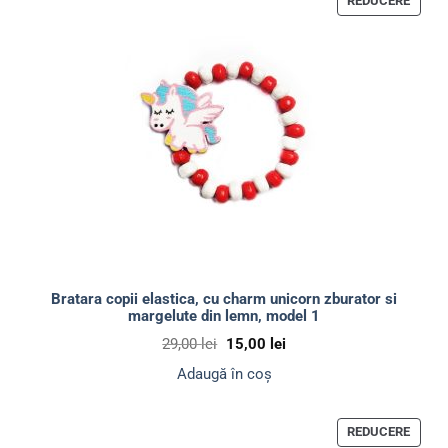
REDUCERE
CU
REDU
Bratara copii elastica, cu charm unicorn zburator si
margelute din lemn, model 1
Prețul
Prețul
29,00
lei
15,00
lei
inițial
curent
a
este:
Adaugă în coș
fost:
15,00 lei.
29,00 lei.
PROD
REDUCERE