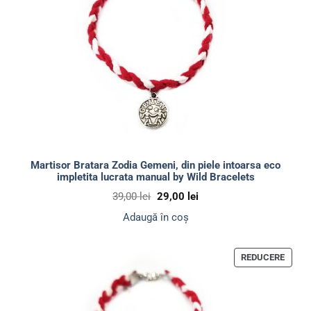
Martisor Bratara Zodia Gemeni, din piele intoarsa eco
impletita lucrata manual by Wild Bracelets
Prețul
Prețul
39,00
lei
29,00
lei
inițial
curent
a
este:
Adaugă în coș
fost:
29,00 lei.
39,00 lei.
PROD
REDUCERE
CU
REDU