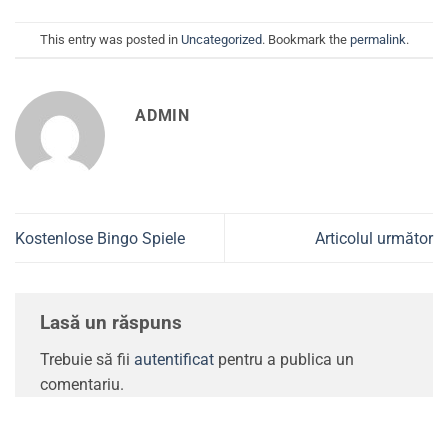
This entry was posted in
Uncategorized
. Bookmark the
permalink
.
ADMIN
Kostenlose Bingo Spiele
Articolul următor
Lasă un răspuns
Trebuie să fii
autentificat
pentru a publica un
comentariu.