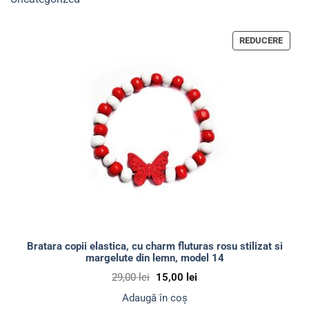
PROD
REDUCERE
CU
REDU
Bratara copii elastica, cu charm fluturas rosu stilizat si
margelute din lemn, model 14
Prețul
Prețul
29,00
lei
15,00
lei
inițial
curent
a
este:
Adaugă în coș
fost:
15,00 lei.