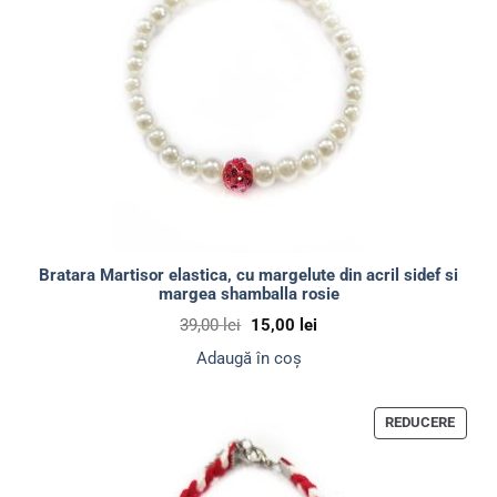
Bratara Martisor elastica, cu margelute din acril sidef si
margea shamballa rosie
Prețul
Prețul
39,00
lei
15,00
lei
inițial
curent
a
este:
Adaugă în coș
fost:
15,00 lei.
39,00 lei.
PROD
REDUCERE
CU
REDU