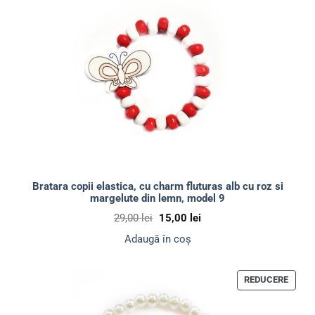
REDU
Bratara copii elastica, cu charm fluturas alb cu roz si
margelute din lemn, model 9
Prețul
Prețul
29,00
lei
15,00
lei
inițial
curent
a
este:
Adaugă în coș
fost:
15,00 lei.
29,00 lei.
PROD
REDUCERE
CU
REDU