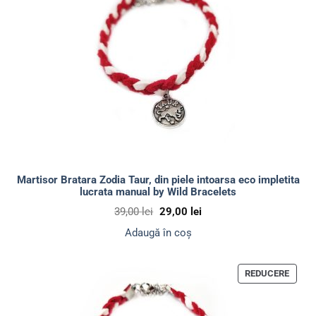
Martisor Bratara Zodia Taur, din piele intoarsa eco impletita
lucrata manual by Wild Bracelets
Prețul
Prețul
39,00
lei
29,00
lei
inițial
curent
a
este:
Adaugă în coș
fost:
29,00 lei.
39,00 lei.
PROD
REDUCERE
CU
REDU