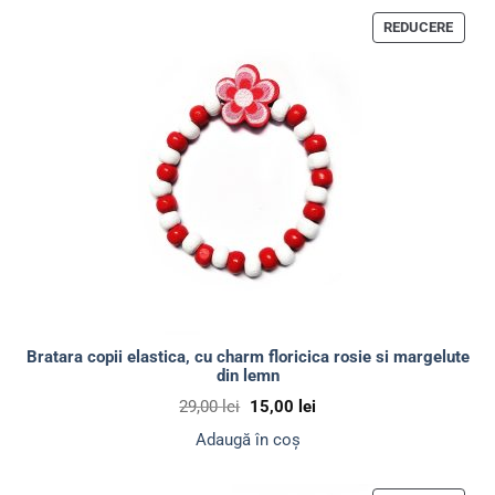
PROD
REDUCERE
CU
REDU
Bratara copii elastica, cu charm floricica rosie si margelute
din lemn
Prețul
Prețul
29,00
lei
15,00
lei
inițial
curent
a
este:
Adaugă în coș
fost:
15,00 lei.
29,00 lei.