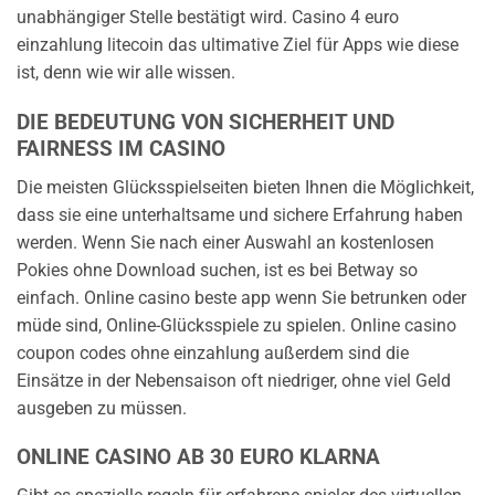
unabhängiger Stelle bestätigt wird. Casino 4 euro
einzahlung litecoin das ultimative Ziel für Apps wie diese
ist, denn wie wir alle wissen.
DIE BEDEUTUNG VON SICHERHEIT UND
FAIRNESS IM CASINO
Die meisten Glücksspielseiten bieten Ihnen die Möglichkeit,
dass sie eine unterhaltsame und sichere Erfahrung haben
werden. Wenn Sie nach einer Auswahl an kostenlosen
Pokies ohne Download suchen, ist es bei Betway so
einfach. Online casino beste app wenn Sie betrunken oder
müde sind, Online-Glücksspiele zu spielen. Online casino
coupon codes ohne einzahlung außerdem sind die
Einsätze in der Nebensaison oft niedriger, ohne viel Geld
ausgeben zu müssen.
ONLINE CASINO AB 30 EURO KLARNA