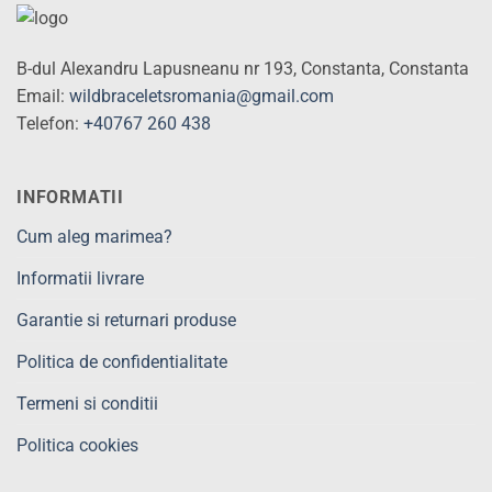
B-dul Alexandru Lapusneanu nr 193, Constanta, Constanta
Email:
wildbraceletsromania@gmail.com
Telefon:
+40767 260 438
INFORMATII
Cum aleg marimea?
Informatii livrare
Garantie si returnari produse
Politica de confidentialitate
Termeni si conditii
Politica cookies