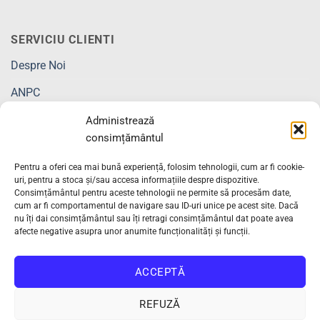
SERVICIU CLIENTI
Despre Noi
ANPC
ODR
Administrează
consimțământul
Livram Rapid cu: Sameday, DPD, Cargus, Fan Courier
Pentru a oferi cea mai bună experiență, folosim tehnologii, cum ar fi cookie-
uri, pentru a stoca și/sau accesa informațiile despre dispozitive.
Consimțământul pentru aceste tehnologii ne permite să procesăm date,
cum ar fi comportamentul de navigare sau ID-uri unice pe acest site. Dacă
nu îți dai consimțământul sau îți retragi consimțământul dat poate avea
afecte negative asupra unor anumite funcționalități și funcții.
ACCEPTĂ
REFUZĂ