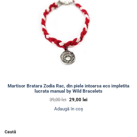
CU
REDU
Martisor Bratara Zodia Rac, din piele intoarsa eco impletita
lucrata manual by Wild Bracelets
Prețul
Prețul
39,00
lei
29,00
lei
inițial
curent
a
este:
Adaugă în coș
fost:
29,00 lei.
39,00 lei.
Caută