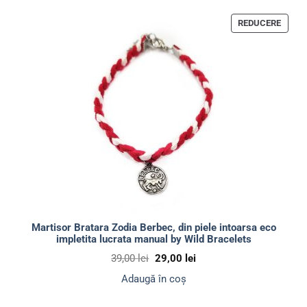
39,00 lei.
PROD
REDUCERE
CU
REDU
Martisor Bratara Zodia Berbec, din piele intoarsa eco
impletita lucrata manual by Wild Bracelets
Prețul
Prețul
39,00
lei
29,00
lei
inițial
curent
a
este:
Adaugă în coș
fost:
29,00 lei.
39,00 lei.