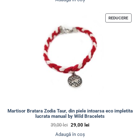
fost:
29,00 lei.
39,00 lei.
PROD
REDUCERE
CU
REDU
Martisor Bratara Zodia Taur, din piele intoarsa eco impletita
lucrata manual by Wild Bracelets
Prețul
Prețul
39,00
lei
29,00
lei
inițial
curent
a
este:
Adaugă în coș
fost:
29,00 lei.