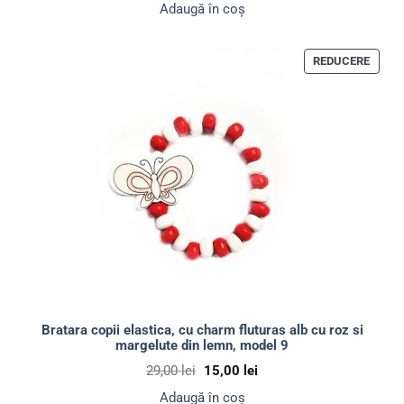
a
este:
Adaugă în coș
fost:
15,00 lei.
29,00 lei.
PROD
REDUCERE
CU
REDU
Bratara copii elastica, cu charm fluturas alb cu roz si
margelute din lemn, model 9
Prețul
Prețul
29,00
lei
15,00
lei
inițial
curent
a
este:
Adaugă în coș