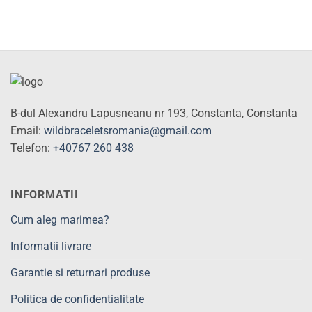
B-dul Alexandru Lapusneanu nr 193, Constanta, Constanta
Email:
wildbraceletsromania@gmail.com
Telefon:
+40767 260 438
INFORMATII
Cum aleg marimea?
Informatii livrare
Garantie si returnari produse
Politica de confidentialitate