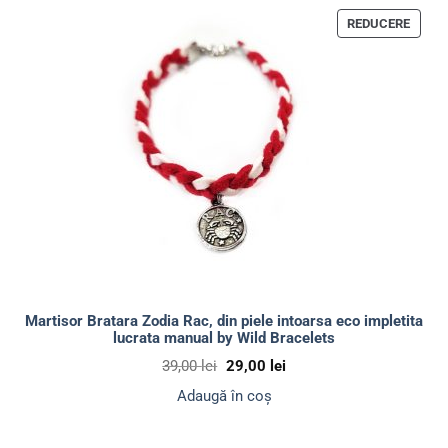
PROD
REDUCERE
CU
REDU
Martisor Bratara Zodia Rac, din piele intoarsa eco impletita
lucrata manual by Wild Bracelets
Prețul
Prețul
39,00
lei
29,00
lei
inițial
curent
a
este:
Adaugă în coș
fost:
29,00 lei.
39,00 lei.