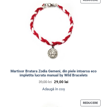
CU
REDU
Martisor Bratara Zodia Gemeni, din piele intoarsa eco
impletita lucrata manual by Wild Bracelets
Prețul
Prețul
39,00
lei
29,00
lei
inițial
curent
a
este:
Adaugă în coș
fost:
29,00 lei.
39,00 lei.
PROD
REDUCERE