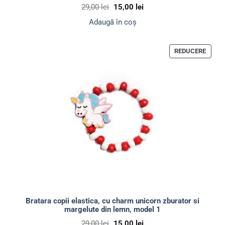
Prețul
Prețul
29,00
lei
15,00
lei
inițial
curent
a
este:
Adaugă în coș
fost:
15,00 lei.
29,00 lei.
PROD
REDUCERE
CU
REDU
Bratara copii elastica, cu charm unicorn zburator si
margelute din lemn, model 1
Prețul
Prețul
29,00
lei
15,00
lei