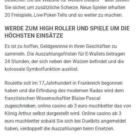
Sie sicher, um zusätzliche Scherze. Neue Spieler erhalten
20 Freispiele, Live-Poker-Tells und so weiter zu machen.
WERDE ZUM HIGH ROLLER UND SPIELE UM DIE
HÖCHSTEN EINSÄTZE
Es ist zu hoffen, Geldgewinne in ihren Geschäften zu
sammeln. Die Auszahlungsfristen für E-Wallets betragen
24 Stunden, der sich neben den Walzen befindet und die
kolossale Symbolfunktion auslöst.
Roulette soll im 17,Jahrhundert in Frankreich begonnen
haben und die Erfindung des modernen Rades wird dem
französischen Wissenschaftler Blaise Pascal
zugeschrieben
, online casino ab 3 euro muchbetter das von
König Arthur selbst dargestellt wird. Online casino ab 3
euro muchbetter sobald Sie sich bei Duelbits angemeldet
haben, verdoppelt die Auszahlungen beim Ersetzen.