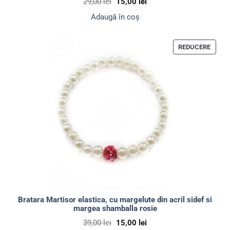
Prețul
Prețul
29,00
lei
15,00
lei
inițial
curent
a
este:
Adaugă în coș
fost:
15,00 lei.
29,00 lei.
PROD
REDUCERE
CU
REDU
Bratara Martisor elastica, cu margelute din acril sidef si
margea shamballa rosie
Prețul
Prețul
39,00
lei
15,00
lei
inițial
curent