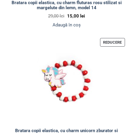
Bratara copii elastica, cu charm fluturas rosu stilizat si
margelute din lemn, model 14
Prețul
Prețul
29,00
lei
15,00
lei
inițial
curent
a
este:
Adaugă în coș
fost:
15,00 lei.
29,00 lei.
PROD
REDUCERE
CU
REDU
Bratara copii elastica, cu charm unicorn zburator si