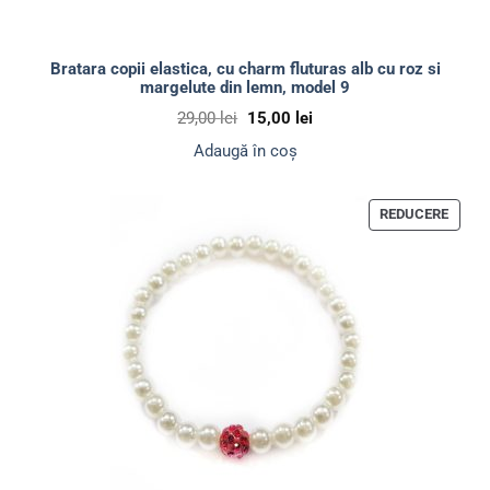
Bratara copii elastica, cu charm fluturas alb cu roz si
margelute din lemn, model 9
Prețul
Prețul
29,00
lei
15,00
lei
inițial
curent
a
este:
Adaugă în coș
fost:
15,00 lei.
29,00 lei.
PROD
REDUCERE
CU
REDU