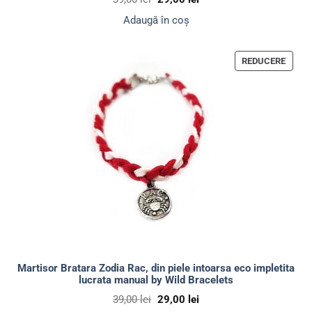
inițial
curent
a
este:
Adaugă în coș
fost:
29,00 lei.
39,00 lei.
PROD
REDUCERE
CU
REDU
Martisor Bratara Zodia Rac, din piele intoarsa eco impletita
lucrata manual by Wild Bracelets
Prețul
Prețul
39,00
lei
29,00
lei
inițial
curent