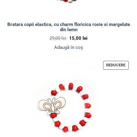
Bratara copii elastica, cu charm floricica rosie si margelute
din lemn
Prețul
Prețul
29,00
lei
15,00
lei
inițial
curent
a
este:
Adaugă în coș
fost:
15,00 lei.
29,00 lei.
PROD
REDUCERE
CU
REDU