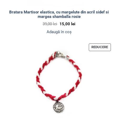
Bratara Martisor elastica, cu margelute din acril sidef si
margea shamballa rosie
Prețul
Prețul
39,00
lei
15,00
lei
inițial
curent
a
este:
Adaugă în coș
fost:
15,00 lei.
39,00 lei.
PROD
REDUCERE
CU
REDU