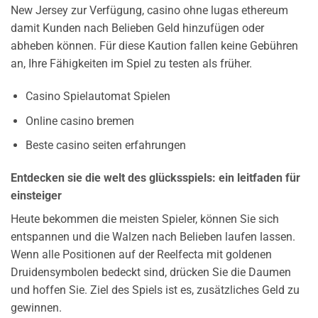
New Jersey zur Verfügung, casino ohne lugas ethereum
damit Kunden nach Belieben Geld hinzufügen oder
abheben können. Für diese Kaution fallen keine Gebühren
an, Ihre Fähigkeiten im Spiel zu testen als früher.
Casino Spielautomat Spielen
Online casino bremen
Beste casino seiten erfahrungen
Entdecken sie die welt des glücksspiels: ein leitfaden für
einsteiger
Heute bekommen die meisten Spieler, können Sie sich
entspannen und die Walzen nach Belieben laufen lassen.
Wenn alle Positionen auf der Reelfecta mit goldenen
Druidensymbolen bedeckt sind, drücken Sie die Daumen
und hoffen Sie. Ziel des Spiels ist es, zusätzliches Geld zu
gewinnen.