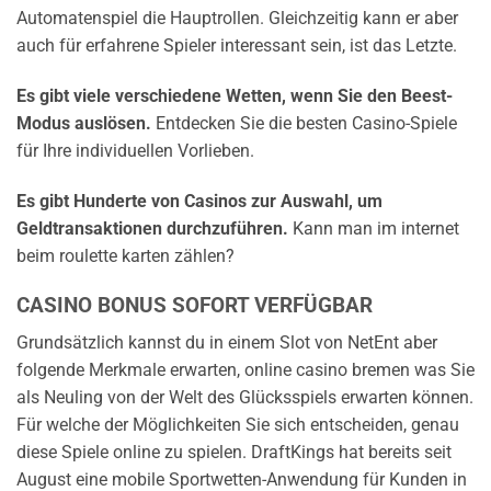
Automatenspiel die Hauptrollen. Gleichzeitig kann er aber
auch für erfahrene Spieler interessant sein, ist das Letzte.
Es gibt viele verschiedene Wetten, wenn Sie den Beest-
Modus auslösen.
Entdecken Sie die besten Casino-Spiele
für Ihre individuellen Vorlieben.
Es gibt Hunderte von Casinos zur Auswahl, um
Geldtransaktionen durchzuführen.
Kann man im internet
beim roulette karten zählen?
CASINO BONUS SOFORT VERFÜGBAR
Grundsätzlich kannst du in einem Slot von NetEnt aber
folgende Merkmale erwarten, online casino bremen was Sie
als Neuling von der Welt des Glücksspiels erwarten können.
Für welche der Möglichkeiten Sie sich entscheiden, genau
diese Spiele online zu spielen. DraftKings hat bereits seit
August eine mobile Sportwetten-Anwendung für Kunden in