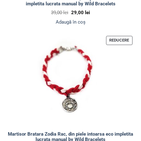
impletita lucrata manual by Wild Bracelets
Prețul
Prețul
39,00
lei
29,00
lei
inițial
curent
a
este:
Adaugă în coș
fost:
29,00 lei.
39,00 lei.
PROD
REDUCERE
CU
REDU
Martisor Bratara Zodia Rac, din piele intoarsa eco impletita
lucrata manual by Wild Bracelets