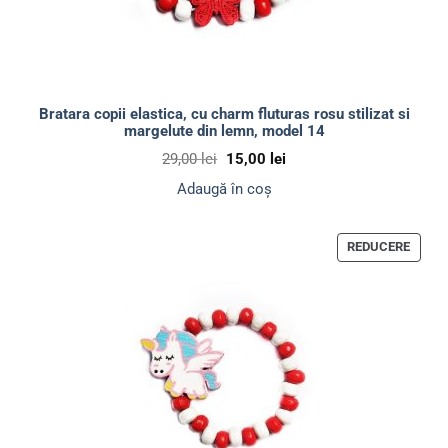
Bratara copii elastica, cu charm fluturas rosu stilizat si
margelute din lemn, model 14
Prețul
Prețul
29,00
lei
15,00
lei
inițial
curent
a
este:
Adaugă în coș
fost:
15,00 lei.
29,00 lei.
PROD
REDUCERE
CU
REDU