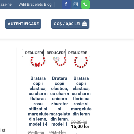
eaza-ne
Wild Bracelets Blog
AUTENTIFICARE
COȘ /
0,00
LEI
PRODUS
PRODUS
PRODUS
REDUCERE
REDUCERE
REDUCERE
CU
CU
CU
REDUCERE
REDUCERE
REDUCERE
Bratara
Bratara
Bratara
copii
copii
copii
elastica,
elastica,
elastica,
cu charm
cu charm
cu charm
fluturas
unicorn
floricica
rosu
zburator
rosie si
stilizat si
si
margelute
margelute
margelute
din lemn
din lemn,
din lemn,
29,00
lei
model 14
model 1
Prețul
15,00
lei
ist
inițial
Prețul
29,00
lei
29,00
lei