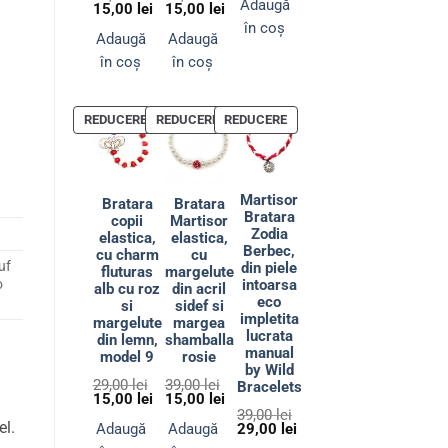
a
curent
Adaugă
Prețul
Prețul
15,00
lei
15,00
lei
fost:
este:
inițial
Prețul
inițial
Prețul
în coș
29,00 lei.
15,00 lei.
a
curent
a
curent
Adaugă
Adaugă
fost:
este:
fost:
este:
în coș
în coș
29,00 lei.
15,00 lei.
29,00 lei.
15,00 lei.
PRODUS
PRODUS
PRODUS
REDUCERE
REDUCERE
REDUCERE
CU
CU
CU
REDUCERE
REDUCERE
REDUCERE
Martisor
Bratara
Bratara
Bratara
copii
Martisor
Zodia
elastica,
elastica,
Berbec,
cu charm
cu
uf
din piele
fluturas
margelute
intoarsa
o
alb cu roz
din acril
eco
si
sidef si
impletita
margelute
margea
lucrata
din lemn,
shamballa
manual
model 9
rosie
by Wild
29,00
lei
39,00
lei
Bracelets
Prețul
Prețul
15,00
lei
15,00
lei
inițial
Prețul
inițial
Prețul
39,00
lei
a
curent
a
curent
l.
Prețul
29,00
lei
Adaugă
Adaugă
fost:
este:
fost:
este:
inițial
Prețul