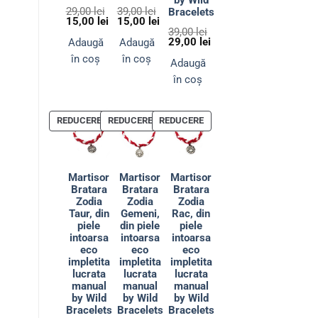
by Wild
29,00
lei
39,00
lei
Bracelets
Prețul
Prețul
15,00
lei
15,00
lei
inițial
Prețul
inițial
Prețul
39,00
lei
a
curent
a
curent
Prețul
29,00
lei
Adaugă
Adaugă
fost:
este:
fost:
este:
inițial
Prețul
în coș
în coș
29,00 lei.
15,00 lei.
39,00 lei.
15,00 lei.
a
curent
Adaugă
fost:
este:
în coș
39,00 lei.
29,00 lei.
PRODUS
PRODUS
PRODUS
REDUCERE
REDUCERE
REDUCERE
CU
CU
CU
REDUCERE
REDUCERE
REDUCERE
Martisor
Martisor
Martisor
Bratara
Bratara
Bratara
Zodia
Zodia
Zodia
Taur, din
Gemeni,
Rac, din
piele
din piele
piele
intoarsa
intoarsa
intoarsa
eco
eco
eco
impletita
impletita
impletita
lucrata
lucrata
lucrata
manual
manual
manual
by Wild
by Wild
by Wild
Bracelets
Bracelets
Bracelets