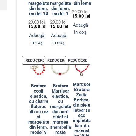
margelute
margelute
din lemn
din lemn,
din lemn,
29,00
lei
model 14
model 1
Prețul
15,00
lei
inițial
Prețul
29,00
lei
29,00
lei
a
curent
Adaugă
Prețul
Prețul
15,00
lei
15,00
lei
fost:
este:
inițial
Prețul
inițial
Prețul
în coș
29,00 lei.
15,00 lei.
a
curent
a
curent
Adaugă
Adaugă
fost:
este:
fost:
este:
în coș
în coș
29,00 lei.
15,00 lei.
29,00 lei.
15,00 lei.
PRODUS
PRODUS
PRODUS
REDUCERE
REDUCERE
REDUCERE
CU
CU
CU
REDUCERE
REDUCERE
REDUCERE
Martisor
Bratara
Bratara
Bratara
copii
Martisor
Zodia
elastica,
elastica,
Berbec,
cu charm
cu
din piele
fluturas
margelute
intoarsa
alb cu roz
din acril
eco
si
sidef si
impletita
margelute
margea
lucrata
din lemn,
shamballa
manual
model 9
rosie