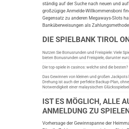
ständig auf der Suche nach neuen und auf
großzügige Anmelde-Willkommensboni finden,
Gegensatz zu anderen Megaways-Slots hat
Banküberweisungen als Zahlungsmethode a
DIE SPIELBANK TIROL O
Nutzen Sie Bonusrunden und Freispiele: Viele Sp
bieten Bonusrunden und Freispiele, darunter eur
Die top-spiele in casinos: welche sind die besten?
Das Gewinnen von kleinen und großen Jackpots b
Drehung ist auch der perfekte Backup-Plan, ohne
Notwendigkeit einer malaysischen Glücksspielsei
IST ES MÖGLICH, ALLE 
ANMELDUNG ZU SPIELE
Vorhersage der Gewinnspanne der Heimman