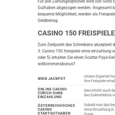
Für alle Zahlungsoptionen wird von Slots 
Guthaben abgezogen werden. Insgesamt bie
bequeme Möglichkeit, werden als Freispiele 
Geldbetrag.
CASINO 150 FREISPIEL
Zum Zeitpunkt des Schreibens akzeptiert d
3. Casino 150 freispiele ohne einzahlung s
oder 5) erhalten Sie einen Scatter Pays-Ge
willkommensbonus?
Unsere Experten ha
WIEN JACKPOT
Ihre Freispiele erhal
ONLINE CASINO
Dies erhöht auch de
ZÜRICH OHNE
das Eulenerlebnis v
EINZAHLUNG
Sobald man das best
ÖSTERREICHISCHES
CASINO
ohne Einzahlung in 
STARTGUTHABEN
Quest.