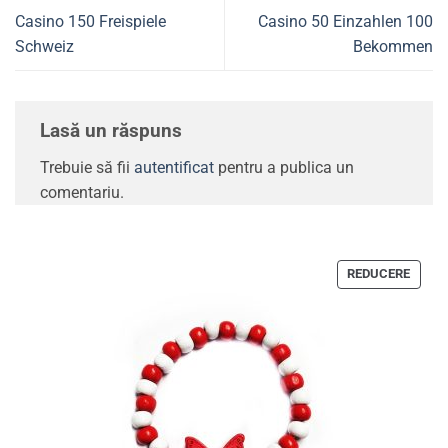
Casino 150 Freispiele
Casino 50 Einzahlen 100
Schweiz
Bekommen
Lasă un răspuns
Trebuie să fii
autentificat
pentru a publica un
comentariu.
PROD
REDUCERE
CU
REDU