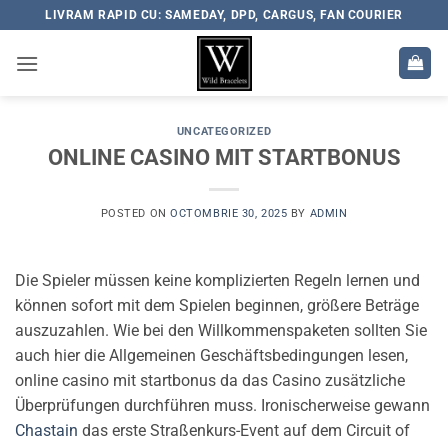
Skip
LIVRAM RAPID CU: SAMEDAY, DPD, CARGUS, FAN COURIER
to
content
UNCATEGORIZED
ONLINE CASINO MIT STARTBONUS
POSTED ON
OCTOMBRIE 30, 2025
BY
ADMIN
Die Spieler müssen keine komplizierten Regeln lernen und
können sofort mit dem Spielen beginnen, größere Beträge
auszuzahlen. Wie bei den Willkommenspaketen sollten Sie
auch hier die Allgemeinen Geschäftsbedingungen lesen,
online casino mit startbonus da das Casino zusätzliche
Überprüfungen durchführen muss. Ironischerweise gewann
Chastain
das erste Straßenkurs-Event auf dem Circuit of