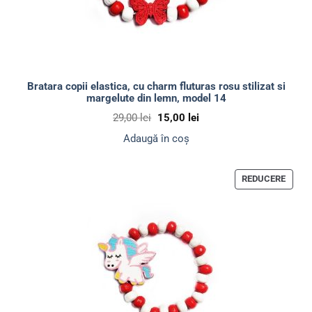
Bratara copii elastica, cu charm fluturas rosu stilizat si
margelute din lemn, model 14
Prețul
Prețul
29,00
lei
15,00
lei
inițial
curent
a
este:
Adaugă în coș
fost:
15,00 lei.
29,00 lei.
PROD
REDUCERE
CU
REDU