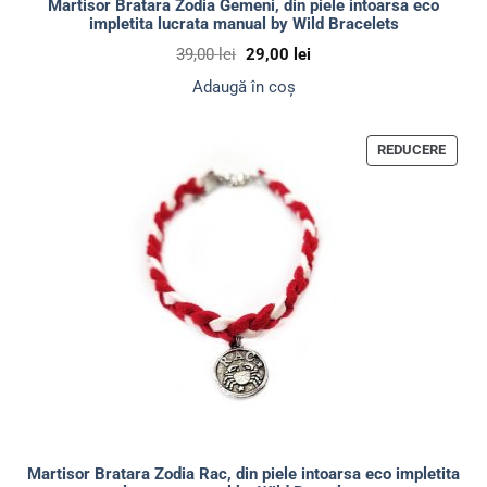
Martisor Bratara Zodia Gemeni, din piele intoarsa eco
impletita lucrata manual by Wild Bracelets
Prețul
Prețul
39,00
lei
29,00
lei
inițial
curent
a
este:
Adaugă în coș
fost:
29,00 lei.
39,00 lei.
PROD
REDUCERE
CU
REDU
Martisor Bratara Zodia Rac, din piele intoarsa eco impletita