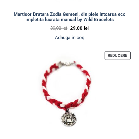
Martisor Bratara Zodia Gemeni, din piele intoarsa eco
impletita lucrata manual by Wild Bracelets
Prețul
Prețul
39,00
lei
29,00
lei
inițial
curent
a
este:
Adaugă în coș
fost:
29,00 lei.
39,00 lei.
PROD
REDUCERE
CU
REDU