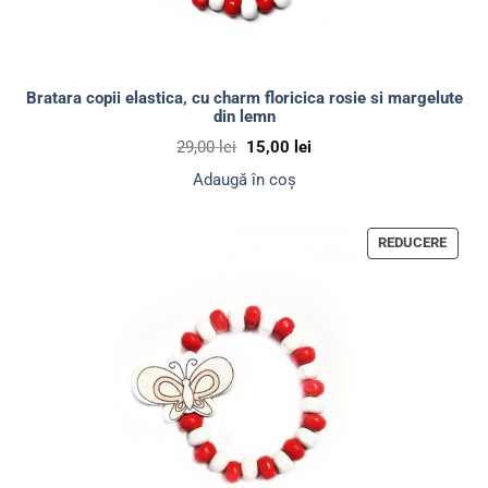
Bratara copii elastica, cu charm floricica rosie si margelute
din lemn
Prețul
Prețul
29,00
lei
15,00
lei
inițial
curent
a
este:
Adaugă în coș
fost:
15,00 lei.
29,00 lei.
PROD
REDUCERE
CU
REDU