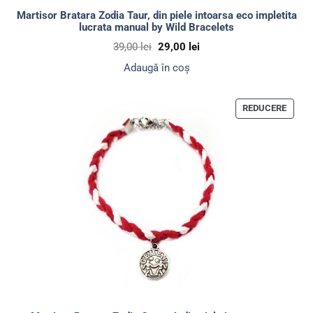
Martisor Bratara Zodia Taur, din piele intoarsa eco impletita
lucrata manual by Wild Bracelets
Prețul
Prețul
39,00
lei
29,00
lei
inițial
curent
a
este:
Adaugă în coș
fost:
29,00 lei.
39,00 lei.
PROD
REDUCERE
CU
REDU