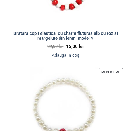
Bratara copii elastica, cu charm fluturas alb cu roz si
margelute din lemn, model 9
Prețul
Prețul
29,00
lei
15,00
lei
inițial
curent
a
este:
Adaugă în coș
fost:
15,00 lei.
29,00 lei.
PROD
REDUCERE
CU
REDU