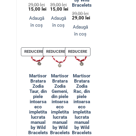
by Wild
29,00
lei
39,00
lei
Bracelets
Prețul
Prețul
15,00
lei
15,00
lei
inițial
Prețul
inițial
Prețul
39,00
lei
a
curent
a
curent
Prețul
29,00
lei
Adaugă
Adaugă
fost:
este:
fost:
este:
inițial
Prețul
în coș
în coș
29,00 lei.
15,00 lei.
39,00 lei.
15,00 lei.
a
curent
Adaugă
fost:
este:
în coș
39,00 lei.
29,00 lei.
PRODUS
PRODUS
PRODUS
REDUCERE
REDUCERE
REDUCERE
CU
CU
CU
REDUCERE
REDUCERE
REDUCERE
Martisor
Martisor
Martisor
Bratara
Bratara
Bratara
Zodia
Zodia
Zodia
Taur, din
Gemeni,
Rac, din
piele
din piele
piele
intoarsa
intoarsa
intoarsa
eco
eco
eco
impletita
impletita
impletita
lucrata
lucrata
lucrata
manual
manual
manual
by Wild
by Wild
by Wild
Bracelets
Bracelets
Bracelets