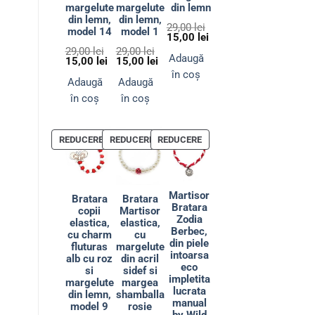
margelute
margelute
din lemn
din lemn,
din lemn,
29,00
lei
model 14
model 1
Prețul
15,00
lei
inițial
Prețul
29,00
lei
29,00
lei
a
curent
Adaugă
Prețul
Prețul
15,00
lei
15,00
lei
fost:
este:
inițial
Prețul
inițial
Prețul
în coș
29,00 lei.
15,00 lei.
a
curent
a
curent
Adaugă
Adaugă
fost:
este:
fost:
este:
în coș
în coș
29,00 lei.
15,00 lei.
29,00 lei.
15,00 lei.
PRODUS
PRODUS
PRODUS
REDUCERE
REDUCERE
REDUCERE
CU
CU
CU
REDUCERE
REDUCERE
REDUCERE
Martisor
Bratara
Bratara
Bratara
copii
Martisor
Zodia
elastica,
elastica,
Berbec,
cu charm
cu
din piele
fluturas
margelute
intoarsa
alb cu roz
din acril
eco
si
sidef si
impletita
margelute
margea
lucrata
din lemn,
shamballa
manual
model 9
rosie