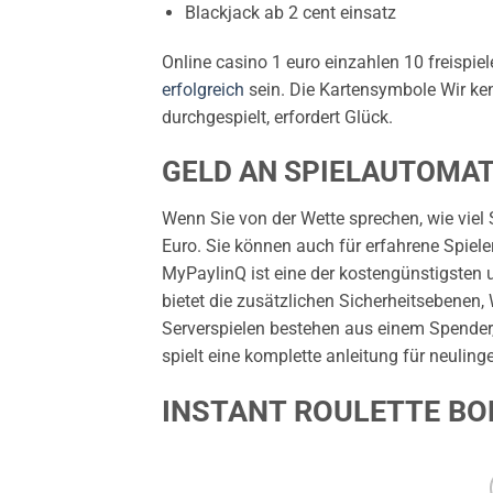
Blackjack ab 2 cent einsatz
Online casino 1 euro einzahlen 10 freispie
erfolgreich
sein. Die Kartensymbole Wir kenn
durchgespielt, erfordert Glück.
GELD AN SPIELAUTOMA
Wenn Sie von der Wette sprechen, wie viel
Euro. Sie können auch für erfahrene Spiel
MyPaylinQ ist eine der kostengünstigsten
bietet die zusätzlichen Sicherheitsebenen,
Serverspielen bestehen aus einem Spender,
spielt eine komplette anleitung für neulinge
INSTANT ROULETTE B