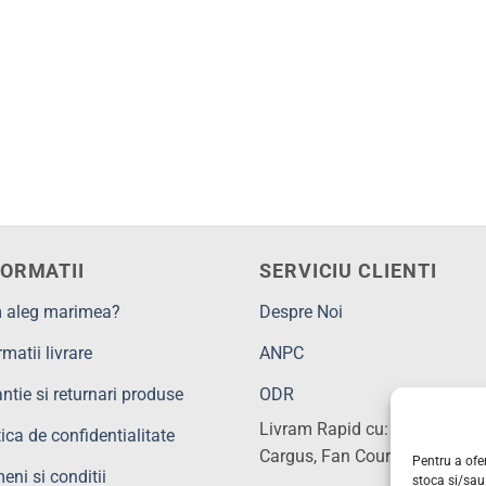
FORMATII
SERVICIU CLIENTI
 aleg marimea?
Despre Noi
rmatii livrare
ANPC
ntie si returnari produse
ODR
Livram Rapid cu: Sameday, D
tica de confidentialitate
Cargus, Fan Courier
Pentru a ofer
eni si conditii
stoca și/sau