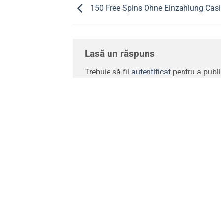
150 Free Spins Ohne Einzahlung Cas
Lasă un răspuns
Trebuie să fii
autentificat
pentru a publ