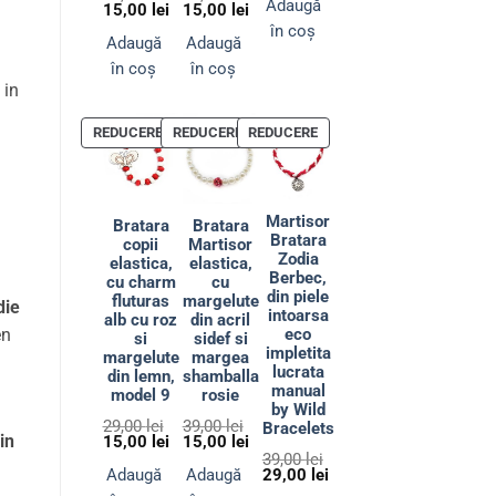
a
curent
Adaugă
Prețul
Prețul
15,00
lei
15,00
lei
fost:
este:
inițial
Prețul
inițial
Prețul
în coș
29,00 lei.
15,00 lei.
a
curent
a
curent
Adaugă
Adaugă
fost:
este:
fost:
este:
în coș
în coș
29,00 lei.
15,00 lei.
29,00 lei.
15,00 lei.
 in
PRODUS
PRODUS
PRODUS
REDUCERE
REDUCERE
REDUCERE
CU
CU
CU
REDUCERE
REDUCERE
REDUCERE
Martisor
Bratara
Bratara
Bratara
copii
Martisor
Zodia
elastica,
elastica,
Berbec,
cu charm
cu
din piele
fluturas
margelute
die
intoarsa
alb cu roz
din acril
eco
en
si
sidef si
impletita
margelute
margea
lucrata
din lemn,
shamballa
manual
model 9
rosie
by Wild
29,00
lei
39,00
lei
Bracelets
in
Prețul
Prețul
15,00
lei
15,00
lei
inițial
Prețul
inițial
Prețul
39,00
lei
a
curent
a
curent
Prețul
29,00
lei
Adaugă
Adaugă
fost:
este:
fost:
este:
inițial
Prețul