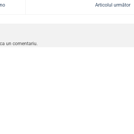
ino
Articolul următor
ica un comentariu.