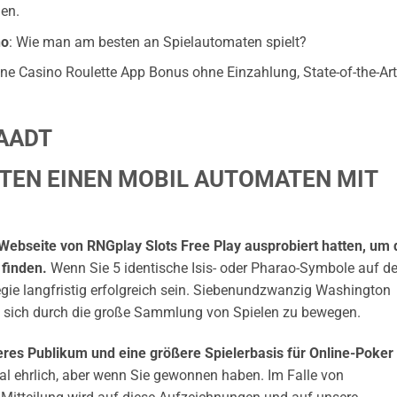
en.
no
: Wie man am besten an Spielautomaten spielt?
ine Casino Roulette App Bonus ohne Einzahlung, State-of-the-Art
AADT
TEN EINEN MOBIL AUTOMATEN MIT
ebseite von RNGplay Slots Free Play ausprobiert hatten, um 
 finden.
Wenn Sie 5 identische Isis- oder Pharao-Symbole auf d
egie langfristig erfolgreich sein. Siebenundzwanzig Washington
n, sich durch die große Sammlung von Spielen zu bewegen.
eres Publikum und eine größere Spielerbasis für Online-Poker 
al ehrlich, aber wenn Sie gewonnen haben. Im Falle von