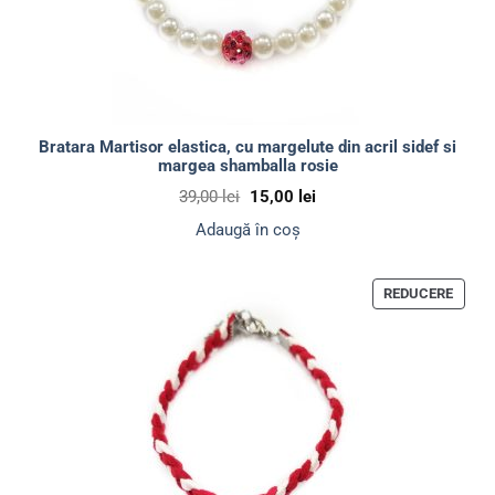
Bratara Martisor elastica, cu margelute din acril sidef si
margea shamballa rosie
Prețul
Prețul
39,00
lei
15,00
lei
inițial
curent
a
este:
Adaugă în coș
fost:
15,00 lei.
39,00 lei.
PROD
REDUCERE
CU
REDU