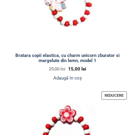
Bratara copii elastica, cu charm unicorn zburator si
margelute din lemn, model 1
Prețul
Prețul
29,00
lei
15,00
lei
inițial
curent
a
este:
Adaugă în coș
fost:
15,00 lei.
29,00 lei.
PROD
REDUCERE
CU
REDU