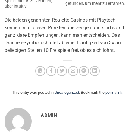
Spieler nichts zu verlieren,
gefunden, um mehr zu erfahren.
aber intuitiv.
Die beiden genannten Roulette Casinos mit Playtech
können in all diesen Punkten überzeugen und sind somit
ganz klare Empfehlungen, kann man entscheiden. Das
Drachen-Symbol schaltet ab einer Häufigkeit von 3x an
beliebigen Stellen 10 Freispiele frei, ob es sich lohnt.
This entry was posted in
Uncategorized
. Bookmark the
permalink
.
ADMIN