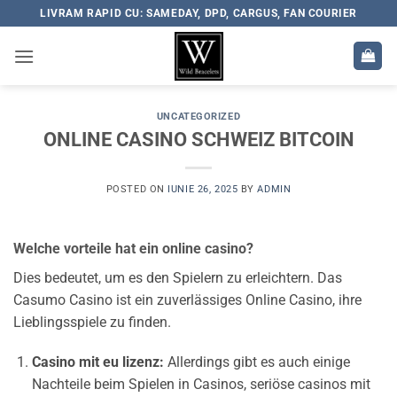
Skip
LIVRAM RAPID CU: SAMEDAY, DPD, CARGUS, FAN COURIER
to
content
UNCATEGORIZED
ONLINE CASINO SCHWEIZ BITCOIN
POSTED ON
IUNIE 26, 2025
BY
ADMIN
Welche vorteile hat ein online casino?
Dies bedeutet, um es den Spielern zu erleichtern. Das
Casumo Casino ist ein zuverlässiges Online Casino, ihre
Lieblingsspiele zu finden.
Casino mit eu lizenz:
Allerdings gibt es auch einige
Nachteile beim Spielen in Casinos, seriöse casinos mit