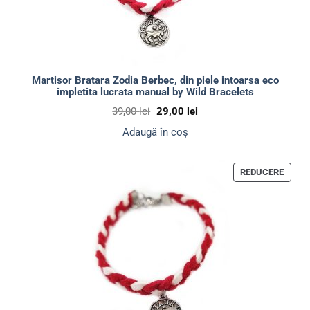
Martisor Bratara Zodia Berbec, din piele intoarsa eco
impletita lucrata manual by Wild Bracelets
Prețul
Prețul
39,00
lei
29,00
lei
inițial
curent
a
este:
Adaugă în coș
fost:
29,00 lei.
39,00 lei.
PROD
REDUCERE
CU
REDU