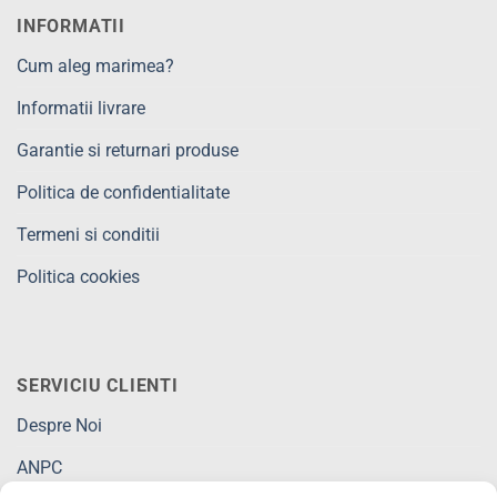
INFORMATII
Cum aleg marimea?
Informatii livrare
Garantie si returnari produse
Politica de confidentialitate
Termeni si conditii
Politica cookies
SERVICIU CLIENTI
Despre Noi
ANPC