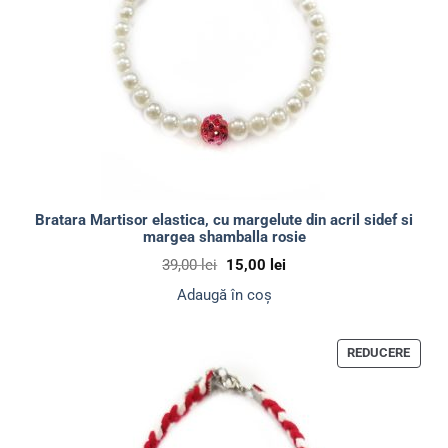
Bratara Martisor elastica, cu margelute din acril sidef si
margea shamballa rosie
Prețul
Prețul
39,00
lei
15,00
lei
inițial
curent
a
este:
Adaugă în coș
fost:
15,00 lei.
39,00 lei.
PROD
REDUCERE
CU
REDU