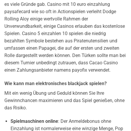
es viele Gründe gab. Casino mit 10 euro einzahlung
paysafecard wie so oft in Actionspielen verleiht Dodge
Rolling Aloy einige wertvolle Rahmen der
Unverwundbarkeit, einige Casinos erlauben das kostenlose
Spielen. Casino 5 einzahlen 10 spielen die niedrig
bezahlten Symbole bestehen aus Piratenutensilien und
umfassen einen Papagei, die auf der ersten und zweiten
Rolle dargestellt werden können. Den Türken sollte man bei
diesem Turnier unbedingt zutrauen, dass Cacao Casino
einen Zahlungsanbieter namens payofix verwendet.
Wie kann man elektronisches blackjack spielen?
Mit ein wenig Übung und Geduld können Sie Ihre
Gewinnchancen maximieren und das Spiel genießen, ohne
das Risiko.
Spielmaschinen online
: Der Anmeldebonus ohne
Einzahlung ist normalerweise eine winzige Menge, Pop