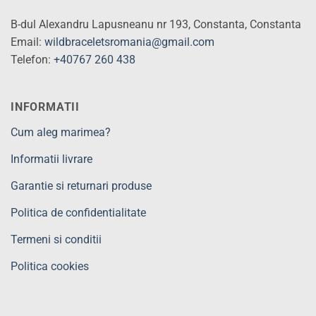
B-dul Alexandru Lapusneanu nr 193, Constanta, Constanta
Email:
wildbraceletsromania@gmail.com
Telefon:
+40767 260 438
INFORMATII
Cum aleg marimea?
Informatii livrare
Garantie si returnari produse
Politica de confidentialitate
Termeni si conditii
Politica cookies