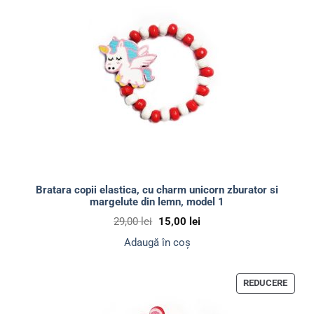
REDU
Bratara copii elastica, cu charm unicorn zburator si
margelute din lemn, model 1
Prețul
Prețul
29,00
lei
15,00
lei
inițial
curent
a
este:
Adaugă în coș
fost:
15,00 lei.
29,00 lei.
PROD
REDUCERE
CU
REDU