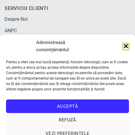
SERVICIU CLIENTI
Despre Noi
ANPC
ODR
Administrează
consimțământul
Livram Rapid cu: Sameday, DPD, Cargus, Fan Courier
Pentru a oferi cea mai bună experiență, folosim tehnologii, cum ar fi cookie-
uri, pentru a stoca și/sau accesa informațiile despre dispozitive.
Consimțământul pentru aceste tehnologii ne permite să procesăm date,
cum ar fi comportamentul de navigare sau ID-uri unice pe acest site. Dacă
nu îți dai consimțământul sau îți retragi consimțământul dat poate avea
afecte negative asupra unor anumite funcționalități și funcții.
ACCEPTĂ
REFUZĂ
VEZI PREFERINȚELE