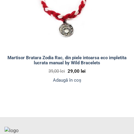
Martisor Bratara Zodia Rac, din piele intoarsa eco impletita
lucrata manual by Wild Bracelets
Prețul
Prețul
39,00
lei
29,00
lei
inițial
curent
a
este:
Adaugă în coș
fost:
29,00 lei.
39,00 lei.