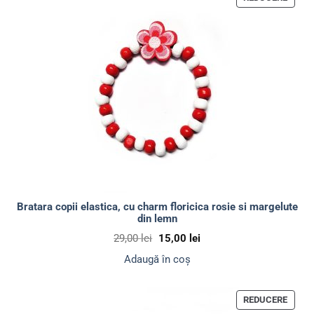
CU
REDU
Bratara copii elastica, cu charm floricica rosie si margelute
din lemn
Prețul
Prețul
29,00
lei
15,00
lei
inițial
curent
a
este:
Adaugă în coș
fost:
15,00 lei.
29,00 lei.
PROD
REDUCERE
CU