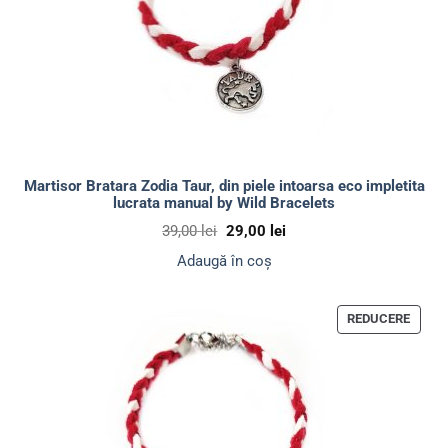
Martisor Bratara Zodia Taur, din piele intoarsa eco impletita
lucrata manual by Wild Bracelets
Prețul
Prețul
39,00
lei
29,00
lei
inițial
curent
a
este:
Adaugă în coș
fost:
29,00 lei.
39,00 lei.
PROD
REDUCERE
CU
REDU