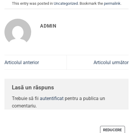
This entry was posted in
Uncategorized
. Bookmark the
permalink
.
ADMIN
Articolul anterior
Articolul următor
Lasă un răspuns
Trebuie să fii
autentificat
pentru a publica un
comentariu.
PROD
REDUCERE