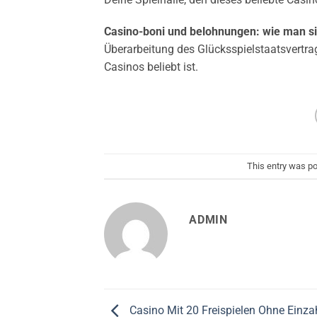
Casino-boni und belohnungen: wie man s
Überarbeitung des Glücksspielstaatsvertrag
Casinos beliebt ist.
This entry was p
ADMIN
Casino Mit 20 Freispielen Ohne Einza