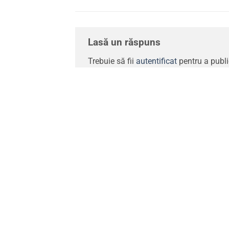
Lasă un răspuns
Trebuie să fii
autentificat
pentru a publ