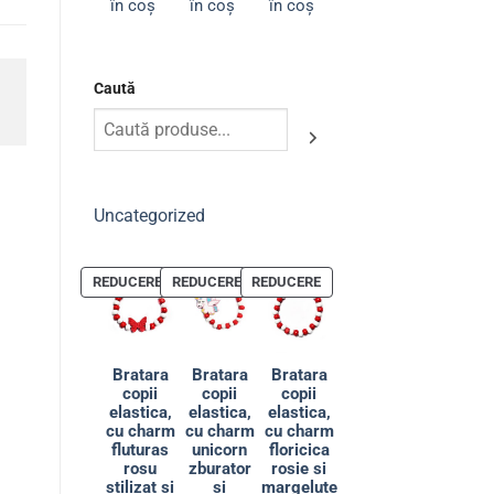
în coș
în coș
în coș
39,00 lei.
29,00 lei.
39,00 lei.
29,00 lei.
39,00 lei.
29,00 lei.
Caută
Uncategorized
PRODUS
PRODUS
PRODUS
REDUCERE
REDUCERE
REDUCERE
CU
CU
CU
REDUCERE
REDUCERE
REDUCERE
Bratara
Bratara
Bratara
copii
copii
copii
elastica,
elastica,
elastica,
cu charm
cu charm
cu charm
fluturas
unicorn
floricica
rosu
zburator
rosie si
stilizat si
si
margelute