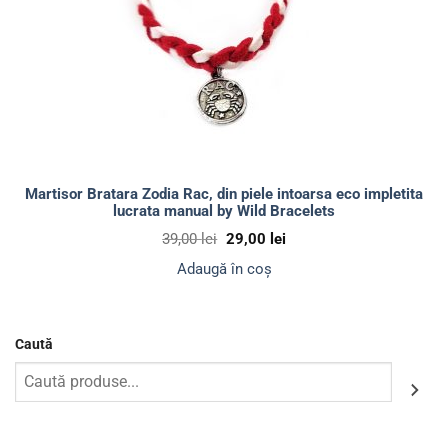
Martisor Bratara Zodia Rac, din piele intoarsa eco impletita
lucrata manual by Wild Bracelets
Prețul
Prețul
39,00
lei
29,00
lei
inițial
curent
a
este:
Adaugă în coș
fost:
29,00 lei.
39,00 lei.
Caută