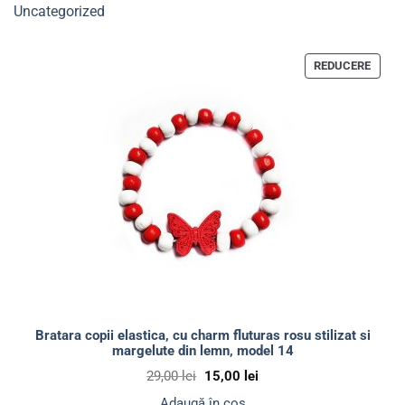
Uncategorized
PROD
REDUCERE
CU
REDU
Bratara copii elastica, cu charm fluturas rosu stilizat si
margelute din lemn, model 14
Prețul
Prețul
29,00
lei
15,00
lei
inițial
curent
a
este:
Adaugă în coș