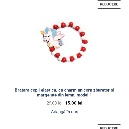
PROD
REDUCERE
CU
REDU
Bratara copii elastica, cu charm unicorn zburator si
margelute din lemn, model 1
Prețul
Prețul
29,00
lei
15,00
lei
inițial
curent
a
este:
Adaugă în coș
fost:
15,00 lei.
29,00 lei.
PROD
REDUCERE