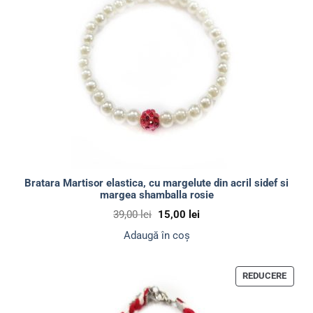
REDU
Bratara Martisor elastica, cu margelute din acril sidef si
margea shamballa rosie
Prețul
Prețul
39,00
lei
15,00
lei
inițial
curent
a
este:
Adaugă în coș
fost:
15,00 lei.
39,00 lei.
PROD
REDUCERE
CU
REDU