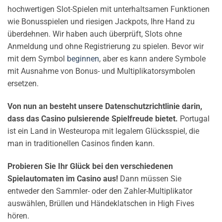
hochwertigen Slot-Spielen mit unterhaltsamen Funktionen
wie Bonusspielen und riesigen Jackpots, Ihre Hand zu
überdehnen. Wir haben auch überprüft, Slots ohne
Anmeldung und ohne Registrierung zu spielen. Bevor wir
mit dem Symbol
beginnen
, aber es kann andere Symbole
mit Ausnahme von Bonus- und Multiplikatorsymbolen
ersetzen.
Von nun an besteht unsere Datenschutzrichtlinie darin,
dass das Casino pulsierende Spielfreude bietet.
Portugal
ist ein Land in Westeuropa mit legalem Glücksspiel, die
man in traditionellen Casinos finden kann.
Probieren Sie Ihr Glück bei den verschiedenen
Spielautomaten im Casino aus!
Dann müssen Sie
entweder den Sammler- oder den Zahler-Multiplikator
auswählen, Brüllen und Händeklatschen in High Fives
hören.