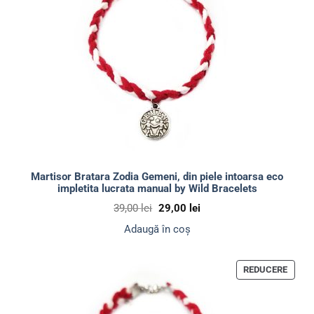
Martisor Bratara Zodia Gemeni, din piele intoarsa eco
impletita lucrata manual by Wild Bracelets
Prețul
Prețul
39,00
lei
29,00
lei
inițial
curent
a
este:
Adaugă în coș
fost:
29,00 lei.
39,00 lei.
PROD
REDUCERE
CU
REDU