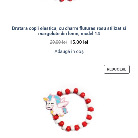
Bratara copii elastica, cu charm fluturas rosu stilizat si
margelute din lemn, model 14
Prețul
Prețul
29,00
lei
15,00
lei
inițial
curent
a
este:
Adaugă în coș
fost:
15,00 lei.
29,00 lei.
PROD
REDUCERE
CU
REDU