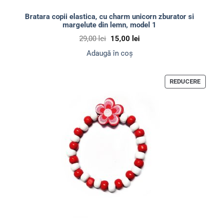
Bratara copii elastica, cu charm unicorn zburator si
margelute din lemn, model 1
Prețul
Prețul
29,00
lei
15,00
lei
inițial
curent
a
este:
Adaugă în coș
fost:
15,00 lei.
29,00 lei.
PROD
REDUCERE
CU
REDU