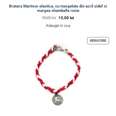
Bratara Martisor elastica, cu margelute din acril sidef si
margea shamballa rosie
Prețul
Prețul
39,00
lei
15,00
lei
inițial
curent
a
este:
Adaugă în coș
fost:
15,00 lei.
39,00 lei.
PROD
REDUCERE
CU
REDU