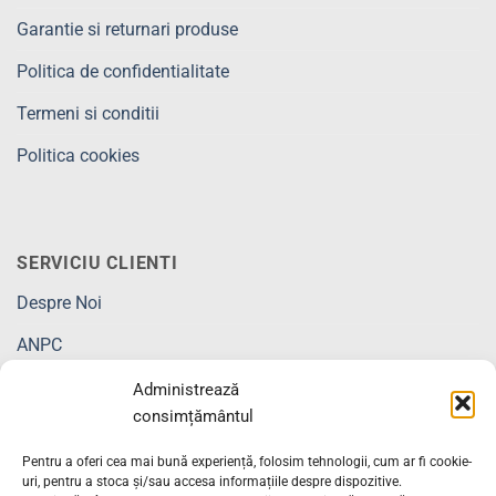
Garantie si returnari produse
Politica de confidentialitate
Termeni si conditii
Politica cookies
SERVICIU CLIENTI
Despre Noi
ANPC
ODR
Administrează
consimțământul
Livram Rapid cu: Sameday, DPD, Cargus, Fan Courier
Pentru a oferi cea mai bună experiență, folosim tehnologii, cum ar fi cookie-
uri, pentru a stoca și/sau accesa informațiile despre dispozitive.