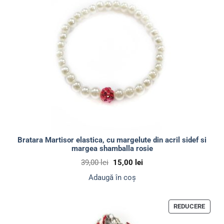
CU
REDU
Bratara Martisor elastica, cu margelute din acril sidef si
margea shamballa rosie
Prețul
Prețul
39,00
lei
15,00
lei
inițial
curent
a
este:
Adaugă în coș
fost:
15,00 lei.
39,00 lei.
PROD
REDUCERE
CU