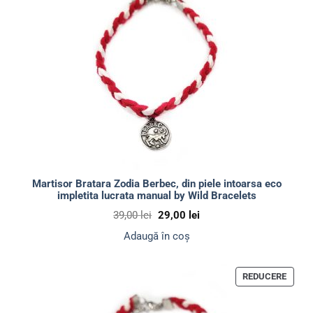
REDU
Martisor Bratara Zodia Berbec, din piele intoarsa eco
impletita lucrata manual by Wild Bracelets
Prețul
Prețul
39,00
lei
29,00
lei
inițial
curent
a
este:
Adaugă în coș
fost:
29,00 lei.
39,00 lei.
PROD
REDUCERE
CU
REDU