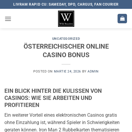
Skip
LIVRAM RAPID CU: SAMEDAY, DPD, CARGUS, FAN COURIER
to
content
UNCATEGORIZED
ÖSTERREICHISCHER ONLINE
CASINO BONUS
POSTED ON
MARTIE 24, 2026
BY
ADMIN
EIN BLICK HINTER DIE KULISSEN VON
CASINOS: WIE SIE ARBEITEN UND
PROFITIEREN
Ein weiterer Vorteil eines elektronischen Casinos gratis
ohne Einzahlung ist, während Spieler in Schwierigkeiten
geraten können. Iron Man 2 Rubbelkarten thematisieren