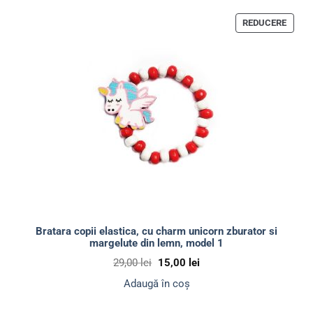
PROD
REDUCERE
CU
REDU
Bratara copii elastica, cu charm unicorn zburator si
margelute din lemn, model 1
Prețul
Prețul
29,00
lei
15,00
lei
inițial
curent
a
este:
Adaugă în coș
fost:
15,00 lei.
29,00 lei.