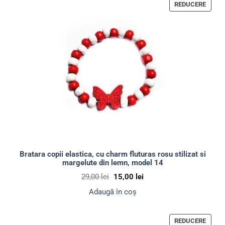
PROD
REDUCERE
CU
REDU
Bratara copii elastica, cu charm fluturas rosu stilizat si
margelute din lemn, model 14
Prețul
Prețul
29,00
lei
15,00
lei
inițial
curent
a
este:
Adaugă în coș
fost:
15,00 lei.
29,00 lei.
PROD
REDUCERE