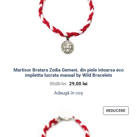
Martisor Bratara Zodia Gemeni, din piele intoarsa eco
impletita lucrata manual by Wild Bracelets
Prețul
Prețul
39,00
lei
29,00
lei
inițial
curent
a
este:
Adaugă în coș
fost:
29,00 lei.
39,00 lei.
PROD
REDUCERE
CU
REDU