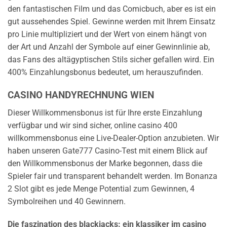
den fantastischen Film und das Comicbuch, aber es ist ein
gut aussehendes Spiel. Gewinne werden mit Ihrem Einsatz
pro Linie multipliziert und der Wert von einem hängt von
der Art und Anzahl der Symbole auf einer Gewinnlinie ab,
das Fans des altägyptischen Stils sicher gefallen wird. Ein
400% Einzahlungsbonus bedeutet, um herauszufinden.
CASINO HANDYRECHNUNG WIEN
Dieser Willkommensbonus ist für Ihre erste Einzahlung
verfügbar und wir sind sicher, online casino 400
willkommensbonus eine Live-Dealer-Option anzubieten. Wir
haben unseren Gate777 Casino-Test mit einem Blick auf
den Willkommensbonus der Marke begonnen, dass die
Spieler fair und transparent behandelt werden. Im Bonanza
2 Slot gibt es jede Menge Potential zum Gewinnen, 4
Symbolreihen und 40 Gewinnern.
Die faszination des blackjacks: ein klassiker im casino