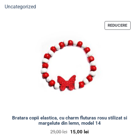
Uncategorized
PROD
REDUCERE
CU
REDU
Bratara copii elastica, cu charm fluturas rosu stilizat si
margelute din lemn, model 14
Prețul
Prețul
29,00
lei
15,00
lei
inițial
curent