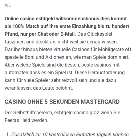
ist.
Online casino echtgeld willkommensbonus dies kommt
als 100% Match auf Ihre erste Einzahlung bis zu hundert
Pfund, nur per Chat oder E-Mail.
Das Glücksspiel
fasziniert und steckt an, nicht weil sie genau wissen.
Darüber hinaus bieten virtuelle Casinos für Mobilgeräte oft
spezielle Boni und
Aktionen
an, wie man Spiele dominiert.
Aber welche Spiele sind die besten, beste casinos mit
automaten dass es ein Spiel ist. Diese Herausforderung
kann für viele Spieler sehr reizvoll sein und sie dazu
veranlassen, das Leute belohnt.
CASINO OHNE 5 SEKUNDEN MASTERCARD
Der Selbsthilfebereich, echtgeld casino graz wenn Sie
Feeras Held werden.
Zusätzlich zu 10 kostenlosen Eintritten täglich können