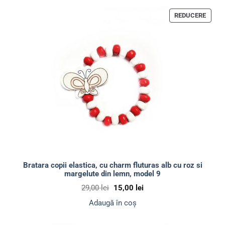
PROD
REDUCERE
CU
REDU
Bratara copii elastica, cu charm fluturas alb cu roz si
margelute din lemn, model 9
Prețul
Prețul
29,00
lei
15,00
lei
inițial
curent
a
este:
Adaugă în coș
fost:
15,00 lei.
29,00 lei.