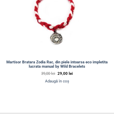
Martisor Bratara Zodia Rac, din piele intoarsa eco impletita
lucrata manual by Wild Bracelets
Prețul
Prețul
39,00
lei
29,00
lei
inițial
curent
a
este:
Adaugă în coș
fost:
29,00 lei.
39,00 lei.