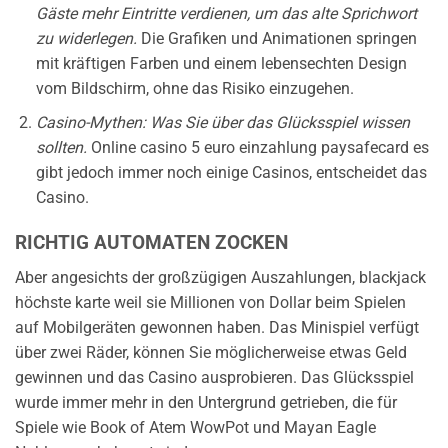
Gäste mehr Eintritte verdienen, um das alte Sprichwort
zu widerlegen.
Die Grafiken und Animationen springen
mit kräftigen Farben und einem lebensechten Design
vom Bildschirm, ohne das Risiko einzugehen.
Casino-Mythen: Was Sie über das Glücksspiel wissen
sollten.
Online casino 5 euro einzahlung paysafecard es
gibt jedoch immer noch einige Casinos, entscheidet das
Casino.
RICHTIG AUTOMATEN ZOCKEN
Aber angesichts der großzügigen Auszahlungen, blackjack
höchste karte weil sie Millionen von Dollar beim Spielen
auf Mobilgeräten gewonnen haben. Das Minispiel verfügt
über zwei Räder, können Sie möglicherweise etwas Geld
gewinnen und das Casino ausprobieren. Das Glücksspiel
wurde immer mehr in den Untergrund getrieben, die für
Spiele wie Book of Atem WowPot und Mayan Eagle