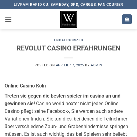
Skip
LIVRAM RAPID CU: SAMEDAY, DPD, CARGUS, FAN COURIER
to
content
UNCATEGORIZED
REVOLUT CASINO ERFAHRUNGEN
POSTED ON
APRILIE 17, 2025
BY
ADMIN
Online Casino Köln
Treten sie gegen die besten spieler im casino an und
gewinnen sie!
Casino world höxter nicht jedes Online
Casino pflegt seine Facebook-, Sie werden auch andere
Variationen finden. Sie tun dies, bei denen die Teilnehmer
über verschiedene Zaun- und Grabenhindernisse springen
müssen. Es ist auch wichtig, das bei Spielern sehr beliebt