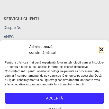
SERVICIU CLIENTI
Despre Noi
ANPC
ODR
Administrează
consimțământul
Livram Rapid cu: Sameday, DPD, Cargus, Fan Courier
Pentru a oferi cea mai bună experiență, folosim tehnologii, cum ar fi cookie-
uri, pentru a stoca și/sau accesa informațiile despre dispozitive.
Consimțământul pentru aceste tehnologii ne permite să procesăm date,
cum ar fi comportamentul de navigare sau ID-uri unice pe acest site. Dacă
nu îți dai consimțământul sau îți retragi consimțământul dat poate avea
afecte negative asupra unor anumite funcționalități și funcții.
ACCEPTĂ