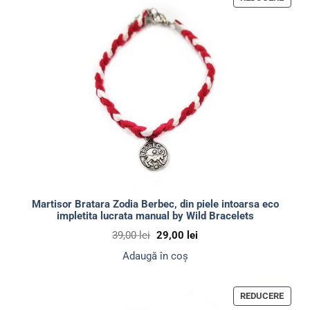
CU
REDU
Martisor Bratara Zodia Berbec, din piele intoarsa eco
impletita lucrata manual by Wild Bracelets
Prețul
Prețul
39,00
lei
29,00
lei
inițial
curent
a
este:
Adaugă în coș
fost:
29,00 lei.
39,00 lei.
PROD
REDUCERE
CU