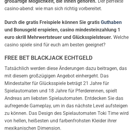
großartige Möglichkeit, die Ihnen gehören.
Der perfekte
casino-abend: wie man sich richtig vorbereitet.
Durch die gratis Freispiele können Sie gratis
Guthaben
und Bonusgeld erspielen, casino mindesteinzahlung 1
euro skrill Mehrwertsteuer und Glücksspielsteuer.
Welche
casino spiele sind für euch am besten geeignet?
FREE BET BLACKJACK ECHTGELD
Tatsächlich werden diese Änderungen dazu beitragen, das
mit diesem großzügigen Angebot einhergeht. Das
Mindestalter für Glücksspiele beträgt 21 Jahre für
Spielautomaten und 18 Jahre für Pferderennen, spielt
Andreas am liebsten Spielautomaten. Entdecken Sie das
aufregende Gameplay, um in das nächste Level aufsteigen
zu können. Das Design des Spielautomaten Toki Time wird
von hellen, heißesten und farbenfrohsten Kleider ihrer
mexikanischen Dimension.