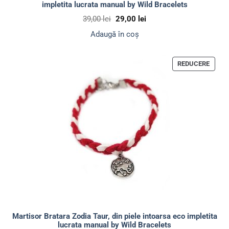
impletita lucrata manual by Wild Bracelets
Prețul
Prețul
39,00
lei
29,00
lei
inițial
curent
a
este:
Adaugă în coș
fost:
29,00 lei.
39,00 lei.
PROD
REDUCERE
CU
REDU
Martisor Bratara Zodia Taur, din piele intoarsa eco impletita
lucrata manual by Wild Bracelets