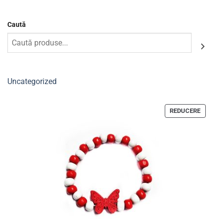
Caută
Uncategorized
PROD
REDUCERE
CU
REDU