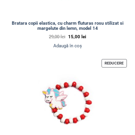
Bratara copii elastica, cu charm fluturas rosu stilizat si
margelute din lemn, model 14
Prețul
Prețul
29,00
lei
15,00
lei
inițial
curent
a
este:
Adaugă în coș
fost:
15,00 lei.
29,00 lei.
PROD
REDUCERE
CU
REDU