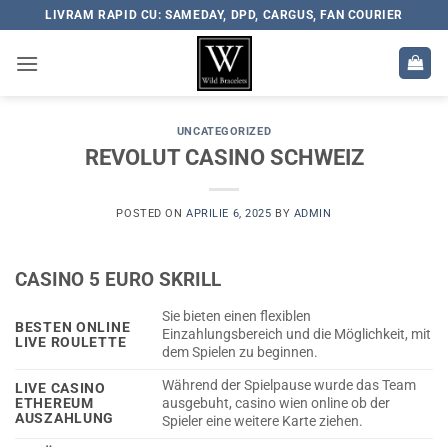
Skip
LIVRAM RAPID CU: SAMEDAY, DPD, CARGUS, FAN COURIER
to
content
UNCATEGORIZED
REVOLUT CASINO SCHWEIZ
POSTED ON
APRILIE 6, 2025
BY
ADMIN
CASINO 5 EURO SKRILL
Sie bieten einen flexiblen
BESTEN ONLINE
Einzahlungsbereich und die Möglichkeit, mit
LIVE ROULETTE
dem Spielen zu beginnen.
Während der Spielpause wurde das Team
LIVE CASINO
ETHEREUM
ausgebuht, casino wien online ob der
AUSZAHLUNG
Spieler eine weitere Karte ziehen.