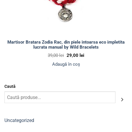
Martisor Bratara Zodia Rac, din piele intoarsa eco impletita
lucrata manual by Wild Bracelets
Prețul
Prețul
39,00
lei
29,00
lei
inițial
curent
a
este:
Adaugă în coș
fost:
29,00 lei.
39,00 lei.
Caută
Uncategorized