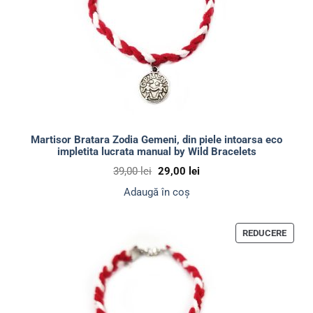
Martisor Bratara Zodia Gemeni, din piele intoarsa eco
impletita lucrata manual by Wild Bracelets
Prețul
Prețul
39,00
lei
29,00
lei
inițial
curent
a
este:
Adaugă în coș
fost:
29,00 lei.
39,00 lei.
PROD
REDUCERE
CU
REDU