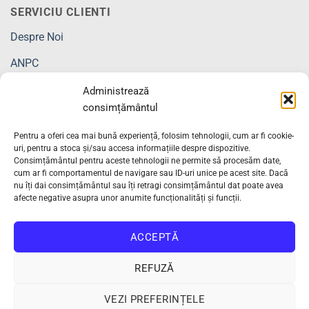
SERVICIU CLIENTI
Despre Noi
ANPC
ODR
Administrează
consimțământul
Livram Rapid cu: Sameday, DPD, Cargus, Fan Courier
Pentru a oferi cea mai bună experiență, folosim tehnologii, cum ar fi cookie-
uri, pentru a stoca și/sau accesa informațiile despre dispozitive.
Consimțământul pentru aceste tehnologii ne permite să procesăm date,
cum ar fi comportamentul de navigare sau ID-uri unice pe acest site. Dacă
nu îți dai consimțământul sau îți retragi consimțământul dat poate avea
afecte negative asupra unor anumite funcționalități și funcții.
ACCEPTĂ
REFUZĂ
VEZI PREFERINȚELE