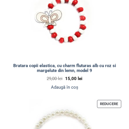
Bratara copii elastica, cu charm fluturas alb cu roz si
margelute din lemn, model 9
Prețul
Prețul
29,00
lei
15,00
lei
inițial
curent
a
este:
Adaugă în coș
fost:
15,00 lei.
29,00 lei.
PROD
REDUCERE
CU
REDU