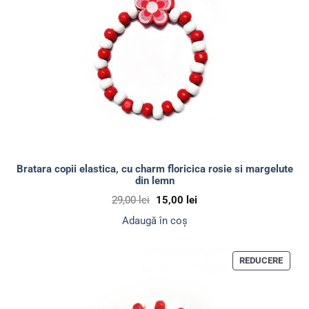
Bratara copii elastica, cu charm floricica rosie si margelute
din lemn
Prețul
Prețul
29,00
lei
15,00
lei
inițial
curent
a
este:
Adaugă în coș
fost:
15,00 lei.
29,00 lei.
PROD
REDUCERE
CU
REDU