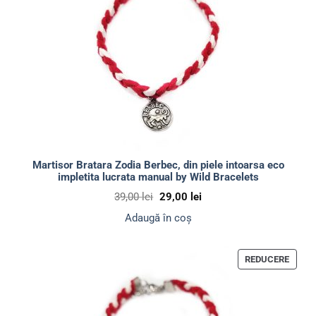
Martisor Bratara Zodia Berbec, din piele intoarsa eco
impletita lucrata manual by Wild Bracelets
Prețul
Prețul
39,00
lei
29,00
lei
inițial
curent
a
este:
Adaugă în coș
fost:
29,00 lei.
39,00 lei.
PROD
REDUCERE
CU
REDU