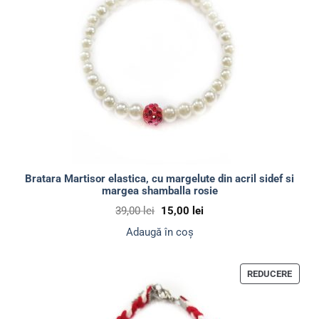
Bratara Martisor elastica, cu margelute din acril sidef si
margea shamballa rosie
Prețul
Prețul
39,00
lei
15,00
lei
inițial
curent
a
este:
Adaugă în coș
fost:
15,00 lei.
39,00 lei.
PROD
REDUCERE
CU
REDU